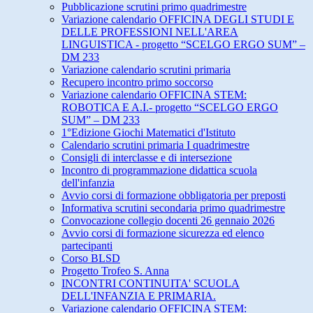
Pubblicazione scrutini primo quadrimestre
Variazione calendario OFFICINA DEGLI STUDI E
DELLE PROFESSIONI NELL'AREA
LINGUISTICA - progetto “SCELGO ERGO SUM” –
DM 233
Variazione calendario scrutini primaria
Recupero incontro primo soccorso
Variazione calendario OFFICINA STEM:
ROBOTICA E A.I.- progetto “SCELGO ERGO
SUM” – DM 233
1°Edizione Giochi Matematici d'Istituto
Calendario scrutini primaria I quadrimestre
Consigli di interclasse e di intersezione
Incontro di programmazione didattica scuola
dell'infanzia
Avvio corsi di formazione obbligatoria per preposti
Informativa scrutini secondaria primo quadrimestre
Convocazione collegio docenti 26 gennaio 2026
Avvio corsi di formazione sicurezza ed elenco
partecipanti
Corso BLSD
Progetto Trofeo S. Anna
INCONTRI CONTINUITA' SCUOLA
DELL'INFANZIA E PRIMARIA.
Variazione calendario OFFICINA STEM: