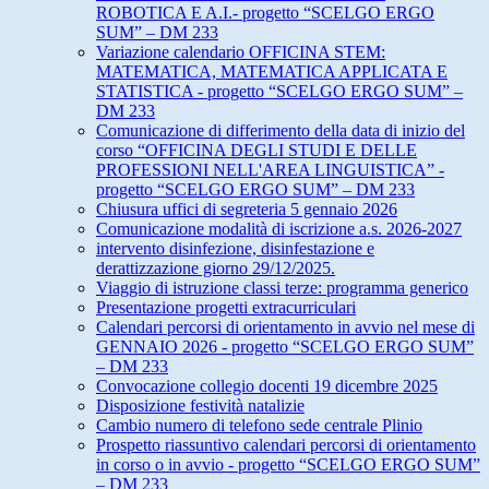
ROBOTICA E A.I.- progetto “SCELGO ERGO
SUM” – DM 233
Variazione calendario OFFICINA STEM:
MATEMATICA, MATEMATICA APPLICATA E
STATISTICA - progetto “SCELGO ERGO SUM” –
DM 233
Comunicazione di differimento della data di inizio del
corso “OFFICINA DEGLI STUDI E DELLE
PROFESSIONI NELL'AREA LINGUISTICA” -
progetto “SCELGO ERGO SUM” – DM 233
Chiusura uffici di segreteria 5 gennaio 2026
Comunicazione modalità di iscrizione a.s. 2026-2027
intervento disinfezione, disinfestazione e
derattizzazione giorno 29/12/2025.
Viaggio di istruzione classi terze: programma generico
Presentazione progetti extracurriculari
Calendari percorsi di orientamento in avvio nel mese di
GENNAIO 2026 - progetto “SCELGO ERGO SUM”
– DM 233
Convocazione collegio docenti 19 dicembre 2025
Disposizione festività natalizie
Cambio numero di telefono sede centrale Plinio
Prospetto riassuntivo calendari percorsi di orientamento
in corso o in avvio - progetto “SCELGO ERGO SUM”
– DM 233