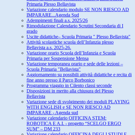
Primaria Plesso Bellavista
Variazione calendario modulo SE NON RIESCO AD
IMPARARE...Agenda Sud
Adempimenti finali a.s. 2025/26
Rimodulazione Calendario Scrutini Secondaria di I
grado
Uscite didattiche– Scuola Primaria " Plesso Bellavista"
Attività scolastiche scuola dell’Infanzia plesso
Bellavista a.s. 2025-26.
Variazione orario Scuola dell’Infanzia e Scuola
Primaria per Sospensione Mensa
Variazione temporanea orario e sede delle lezioni –
Scuola Primaria "Bellavista"
Aggiornamento su possibili attività didattiche e recita di
fine anno presso il Parco Borbonico
Programma viaggio in Cilento classi seconde
Disposizioni in merito alla chiusura del Plesso
Bellavista
Variazione sede di svolgimento dei moduli PLAYING
WITH ENGLISH e SE NON RIESCO AD
IMPARARE - Agenda sud
Variazione calendario OFFICINA STEM:
ROBOTICA E A.I. - progetto “SCELGO ERGO
SUM” – DM 233
Variazione calendario OFFICINA DEGLI STUDI E