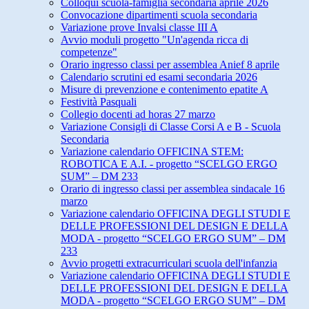
Colloqui scuola-famiglia secondaria aprile 2026
Convocazione dipartimenti scuola secondaria
Variazione prove Invalsi classe III A
Avvio moduli progetto "Un'agenda ricca di
competenze"
Orario ingresso classi per assemblea Anief 8 aprile
Calendario scrutini ed esami secondaria 2026
Misure di prevenzione e contenimento epatite A
Festività Pasquali
Collegio docenti ad horas 27 marzo
Variazione Consigli di Classe Corsi A e B - Scuola
Secondaria
Variazione calendario OFFICINA STEM:
ROBOTICA E A.I. - progetto “SCELGO ERGO
SUM” – DM 233
Orario di ingresso classi per assemblea sindacale 16
marzo
Variazione calendario OFFICINA DEGLI STUDI E
DELLE PROFESSIONI DEL DESIGN E DELLA
MODA - progetto “SCELGO ERGO SUM” – DM
233
Avvio progetti extracurriculari scuola dell'infanzia
Variazione calendario OFFICINA DEGLI STUDI E
DELLE PROFESSIONI DEL DESIGN E DELLA
MODA - progetto “SCELGO ERGO SUM” – DM