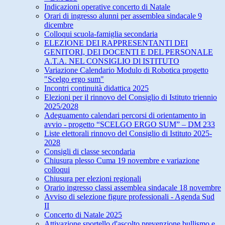
Indicazioni operative concerto di Natale
Orari di ingresso alunni per assemblea sindacale 9
dicembre
Colloqui scuola-famiglia secondaria
ELEZIONE DEI RAPPRESENTANTI DEI
GENITORI, DEI DOCENTI E DEL PERSONALE
A.T.A. NEL CONSIGLIO Dl ISTITUTO
Variazione Calendario Modulo di Robotica progetto
"Scelgo ergo sum"
Incontri continuità didattica 2025
Elezioni per il rinnovo del Consiglio di Istituto triennio
2025/2028
Adeguamento calendari percorsi di orientamento in
avvio - progetto “SCELGO ERGO SUM” – DM 233
Liste elettorali rinnovo del Consiglio di Istituto 2025-
2028
Consigli di classe secondaria
Chiusura plesso Cuma 19 novembre e variazione
colloqui
Chiusura per elezioni regionali
Orario ingresso classi assemblea sindacale 18 novembre
Avviso di selezione figure professionali - Agenda Sud
II
Concerto di Natale 2025
Attivazione sportello d'ascolto prevenzione bullismo e