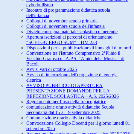
cyberbullismo
Incontro di programmazione didattica scuola
dell'infanzia
Colloqui di novembre scuola primaria
Colloqui di novembre scuola dell'infanzia
Divieto consegna materiale scolastico e merende
Apertura iscrizioni ai percorsi di orientamento
“SCELGO ERGO SUM” – DM 233
Disposizioni per la pubblicazione di immagini di minori
Convenzione tra l'Istituto Comprensivo 2°Plinio il
Vecchio-Gramsci e l'A.P.S. "Amici della Musica" di
Bacoli
Avvisi vari di ottobre 2025
Avviso di interruzione dell'erogazione di energia
elettrica
AVVISO PUBBLICO DI APERTURA
PRESENTAZIONE DOMANDE PER LA
REFEZIONE SCOLASTICA – A.S. 2025/2026
Regolamento per l’uso della fotocopiatrice
comunicazione orario attività didattiche Scuola
Secondaria dal 15 al 19 settembre 2025
Comunicazione orario attività didattiche
Convocazione Collegio Docenti per il giorno lunedì 01
settembre 2025
Assunzione in servizio per l'anno scolastico 2025/2026