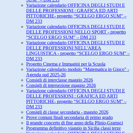
Variazione calendario OFFICINA DEGLI STUDI E
DELLE PROFESSIONI : GRAFICA ED ARTI
PITTORICHE- progetto “SCELGO ERGO SUM” –
DM 233
Variazione calendario OFFICINA DEGLI STUDI E
DELLE PROFESSIONI NELLO SPORT - progetto
“SCELGO ERGO SUM” – DM 233
Variazione calendario OFFICINA DEGLI STUDI E
DELLE PROFESSIONI NELL'AREA
LINGUISTICA - progetto “SCELGO ERGO SUM” –
DM 233
Progetto Cinema e Immagini per la Scuola
Variazione calendario modulo "Matematica in Gioco" -
Agenda sud 2025-26
Consigli di interclasse maggio 2026
Consigli di intersezione maggio 2026
Variazione calendario OFFICINA DEGLI STUDI E
DELLE PROFESSIONI : GRAFICA ED ARTI
PITTORICHE- progetto “SCELGO ERGO SUM” –
DM 233
Consigli di classe secondaria - maggio 2026
Prove comuni finali secondaria di primo grado
Il grande concerto di fine anno della Plinio-Gramsci
Programma definitivo viaggio in Sicilia classi terze