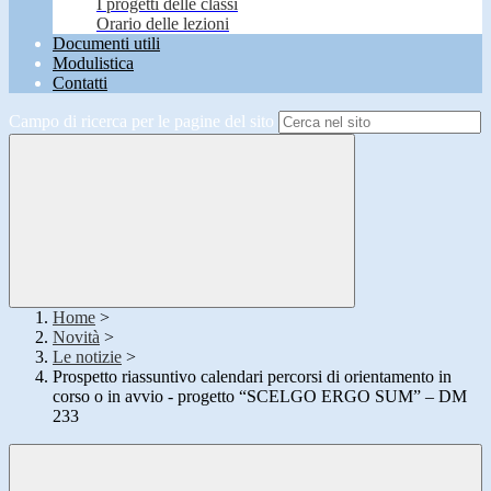
I progetti delle classi
Orario delle lezioni
Documenti utili
Modulistica
Contatti
Campo di ricerca per le pagine del sito
Home
>
Novità
>
Le notizie
>
Prospetto riassuntivo calendari percorsi di orientamento in
corso o in avvio - progetto “SCELGO ERGO SUM” – DM
233