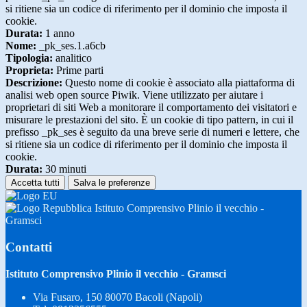
si ritiene sia un codice di riferimento per il dominio che imposta il
cookie.
Durata:
1 anno
Nome:
_pk_ses.1.a6cb
Tipologia:
analitico
Proprieta:
Prime parti
Descrizione:
Questo nome di cookie è associato alla piattaforma di
analisi web open source Piwik. Viene utilizzato per aiutare i
proprietari di siti Web a monitorare il comportamento dei visitatori e
misurare le prestazioni del sito. È un cookie di tipo pattern, in cui il
prefisso _pk_ses è seguito da una breve serie di numeri e lettere, che
si ritiene sia un codice di riferimento per il dominio che imposta il
cookie.
Durata:
30 minuti
Accetta tutti
Salva le preferenze
Istituto Comprensivo Plinio il vecchio -
Gramsci
Contatti
Istituto Comprensivo Plinio il vecchio - Gramsci
Via Fusaro, 150 80070 Bacoli (Napoli)