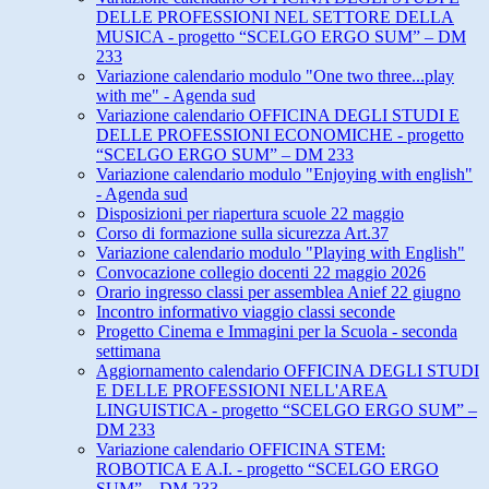
DELLE PROFESSIONI NEL SETTORE DELLA
MUSICA - progetto “SCELGO ERGO SUM” – DM
233
Variazione calendario modulo "One two three...play
with me" - Agenda sud
Variazione calendario OFFICINA DEGLI STUDI E
DELLE PROFESSIONI ECONOMICHE - progetto
“SCELGO ERGO SUM” – DM 233
Variazione calendario modulo "Enjoying with english"
- Agenda sud
Disposizioni per riapertura scuole 22 maggio
Corso di formazione sulla sicurezza Art.37
Variazione calendario modulo "Playing with English"
Convocazione collegio docenti 22 maggio 2026
Orario ingresso classi per assemblea Anief 22 giugno
Incontro informativo viaggio classi seconde
Progetto Cinema e Immagini per la Scuola - seconda
settimana
Aggiornamento calendario OFFICINA DEGLI STUDI
E DELLE PROFESSIONI NELL'AREA
LINGUISTICA - progetto “SCELGO ERGO SUM” –
DM 233
Variazione calendario OFFICINA STEM:
ROBOTICA E A.I. - progetto “SCELGO ERGO
SUM” – DM 233