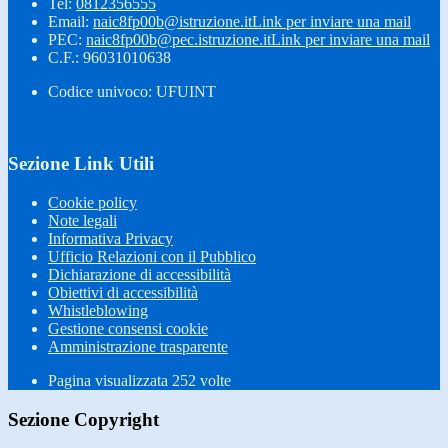
Tel:
0812356555
Email:
naic8fp00b@istruzione.it
Link per inviare una mail
PEC:
naic8fp00b@pec.istruzione.it
Link per inviare una mail
C.F.: 96031010638
Codice univoco: UFUINT
Sezione Link Utili
Cookie policy
Note legali
Informativa Privacy
Ufficio Relazioni con il Pubblico
Dichiarazione di accessibilità
Obiettivi di accessibilità
Whistleblowing
Gestione consensi cookie
Amministrazione trasparente
Pagina visualizzata
252
volte
Sezione Copyright