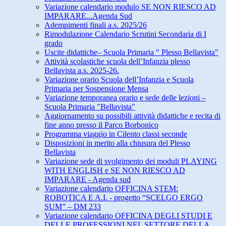
Variazione calendario modulo SE NON RIESCO AD
IMPARARE...Agenda Sud
Adempimenti finali a.s. 2025/26
Rimodulazione Calendario Scrutini Secondaria di I
grado
Uscite didattiche– Scuola Primaria " Plesso Bellavista"
Attività scolastiche scuola dell’Infanzia plesso
Bellavista a.s. 2025-26.
Variazione orario Scuola dell’Infanzia e Scuola
Primaria per Sospensione Mensa
Variazione temporanea orario e sede delle lezioni –
Scuola Primaria "Bellavista"
Aggiornamento su possibili attività didattiche e recita di
fine anno presso il Parco Borbonico
Programma viaggio in Cilento classi seconde
Disposizioni in merito alla chiusura del Plesso
Bellavista
Variazione sede di svolgimento dei moduli PLAYING
WITH ENGLISH e SE NON RIESCO AD
IMPARARE - Agenda sud
Variazione calendario OFFICINA STEM:
ROBOTICA E A.I. - progetto “SCELGO ERGO
SUM” – DM 233
Variazione calendario OFFICINA DEGLI STUDI E
DELLE PROFESSIONI NEL SETTORE DELLA