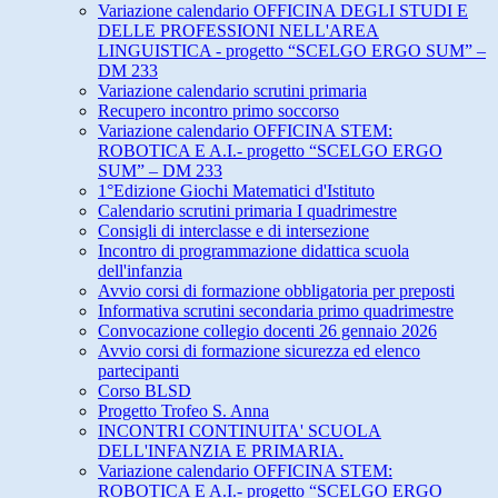
Variazione calendario OFFICINA DEGLI STUDI E
DELLE PROFESSIONI NELL'AREA
LINGUISTICA - progetto “SCELGO ERGO SUM” –
DM 233
Variazione calendario scrutini primaria
Recupero incontro primo soccorso
Variazione calendario OFFICINA STEM:
ROBOTICA E A.I.- progetto “SCELGO ERGO
SUM” – DM 233
1°Edizione Giochi Matematici d'Istituto
Calendario scrutini primaria I quadrimestre
Consigli di interclasse e di intersezione
Incontro di programmazione didattica scuola
dell'infanzia
Avvio corsi di formazione obbligatoria per preposti
Informativa scrutini secondaria primo quadrimestre
Convocazione collegio docenti 26 gennaio 2026
Avvio corsi di formazione sicurezza ed elenco
partecipanti
Corso BLSD
Progetto Trofeo S. Anna
INCONTRI CONTINUITA' SCUOLA
DELL'INFANZIA E PRIMARIA.
Variazione calendario OFFICINA STEM:
ROBOTICA E A.I.- progetto “SCELGO ERGO