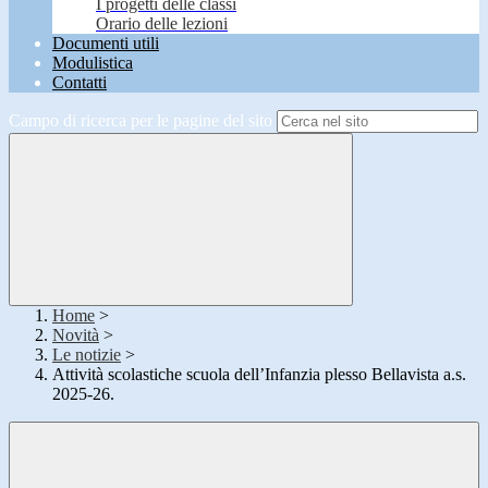
I progetti delle classi
Orario delle lezioni
Documenti utili
Modulistica
Contatti
Campo di ricerca per le pagine del sito
Home
>
Novità
>
Le notizie
>
Attività scolastiche scuola dell’Infanzia plesso Bellavista a.s.
2025-26.