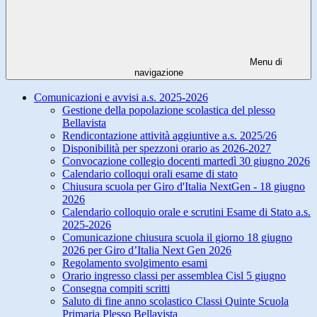
Menu di
navigazione
Comunicazioni e avvisi a.s. 2025-2026
Gestione della popolazione scolastica del plesso
Bellavista
Rendicontazione attività aggiuntive a.s. 2025/26
Disponibilità per spezzoni orario as 2026-2027
Convocazione collegio docenti martedì 30 giugno 2026
Calendario colloqui orali esame di stato
Chiusura scuola per Giro d'Italia NextGen - 18 giugno
2026
Calendario colloquio orale e scrutini Esame di Stato a.s.
2025-2026
Comunicazione chiusura scuola il giorno 18 giugno
2026 per Giro d’Italia Next Gen 2026
Regolamento svolgimento esami
Orario ingresso classi per assemblea Cisl 5 giugno
Consegna compiti scritti
Saluto di fine anno scolastico Classi Quinte Scuola
Primaria Plesso Bellavista