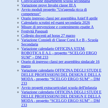
Convocazione dipartimenti scuola secondaria
Variazione prove Invalsi classe III A
Avvio moduli progetto "Un'agenda ricca di
competenze"
Orario ingresso classi per assemblea Anief 8 aprile
Calendario scrutini ed esami secondaria 2026
Misure di prevenzione e contenimento epatite A
Festività Pasquali
Collegio docenti ad horas 27 marzo
Variazione Consigli di Classe Corsi A e B - Scuola
Secondaria
Variazione calendario OFFICINA STEM:
ROBOTICA E A.I. - progetto “SCELGO ERGO
SUM” – DM 233
Orario di ingresso classi per assemblea sindacale 16
marzo
Variazione calendario OFFICINA DEGLI STUDI E
DELLE PROFESSIONI DEL DESIGN E DELLA
MODA - progetto “SCELGO ERGO SUM” – DM
233
Avvio progetti extracurriculari scuola dell'infanzia
Variazione calendario OFFICINA DEGLI STUDI E
DELLE PROFESSIONI DEL DESIGN E DELLA
MODA - progetto “SCELGO ERGO SUM” – DM
233