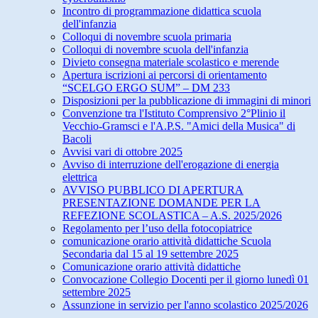
Incontro di programmazione didattica scuola
dell'infanzia
Colloqui di novembre scuola primaria
Colloqui di novembre scuola dell'infanzia
Divieto consegna materiale scolastico e merende
Apertura iscrizioni ai percorsi di orientamento
“SCELGO ERGO SUM” – DM 233
Disposizioni per la pubblicazione di immagini di minori
Convenzione tra l'Istituto Comprensivo 2°Plinio il
Vecchio-Gramsci e l'A.P.S. "Amici della Musica" di
Bacoli
Avvisi vari di ottobre 2025
Avviso di interruzione dell'erogazione di energia
elettrica
AVVISO PUBBLICO DI APERTURA
PRESENTAZIONE DOMANDE PER LA
REFEZIONE SCOLASTICA – A.S. 2025/2026
Regolamento per l’uso della fotocopiatrice
comunicazione orario attività didattiche Scuola
Secondaria dal 15 al 19 settembre 2025
Comunicazione orario attività didattiche
Convocazione Collegio Docenti per il giorno lunedì 01
settembre 2025
Assunzione in servizio per l'anno scolastico 2025/2026