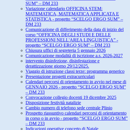
SUM” – DM 233
Variazione calendario OFFICINA STEM:
MATEMATICA, MATEMATICA APPLICATA E
STATISTICA - progetto “SCELGO ERGO SUM” –
DM 233
Comunicazione di differimento della data di inizio del
corso “OFFICINA DEGLI STUDI E DELLE
PROFESSIONI NELL'AREA LINGUISTICA” -
progetto “SCELGO ERGO SUM” – DM 233
Chiusura uffici di segreteria 5 gennaio 2026
Comunicazione modalità di iscrizione a.s. 2026-2027
intervento disinfezione, disinfestazione e
derattizzazione giorno 29/12/2025.
Viaggio di istruzione classi terze: programma generico
Presentazione progetti extracurriculari
Calendari percorsi di orientamento in avvio nel mese di
GENNAIO 2026 - progetto “SCELGO ERGO SUM”
– DM 233
Convocazione collegio docenti 19 dicembre 2025
Disposizione festività natalizie
Cambio numero di telefono sede centrale Plinio
Prospetto riassuntivo calendari percorsi di orientamento
in corso o in avvio - progetto “SCELGO ERGO SUM”
– DM 233
Indicazioni operative concerto di Natale