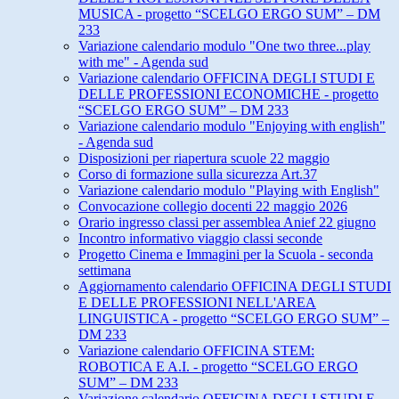
MUSICA - progetto “SCELGO ERGO SUM” – DM
233
Variazione calendario modulo "One two three...play
with me" - Agenda sud
Variazione calendario OFFICINA DEGLI STUDI E
DELLE PROFESSIONI ECONOMICHE - progetto
“SCELGO ERGO SUM” – DM 233
Variazione calendario modulo "Enjoying with english"
- Agenda sud
Disposizioni per riapertura scuole 22 maggio
Corso di formazione sulla sicurezza Art.37
Variazione calendario modulo "Playing with English"
Convocazione collegio docenti 22 maggio 2026
Orario ingresso classi per assemblea Anief 22 giugno
Incontro informativo viaggio classi seconde
Progetto Cinema e Immagini per la Scuola - seconda
settimana
Aggiornamento calendario OFFICINA DEGLI STUDI
E DELLE PROFESSIONI NELL'AREA
LINGUISTICA - progetto “SCELGO ERGO SUM” –
DM 233
Variazione calendario OFFICINA STEM:
ROBOTICA E A.I. - progetto “SCELGO ERGO
SUM” – DM 233
Variazione calendario OFFICINA DEGLI STUDI E