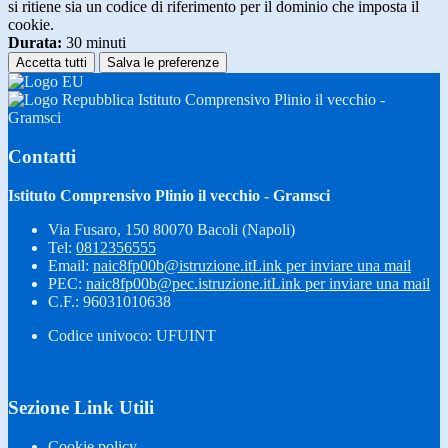
si ritiene sia un codice di riferimento per il dominio che imposta il
cookie.
Durata:
30 minuti
Accetta tutti
Salva le preferenze
Istituto Comprensivo Plinio il vecchio -
Gramsci
Contatti
Istituto Comprensivo Plinio il vecchio - Gramsci
Via Fusaro, 150 80070 Bacoli (Napoli)
Tel:
0812356555
Email:
naic8fp00b@istruzione.it
Link per inviare una mail
PEC:
naic8fp00b@pec.istruzione.it
Link per inviare una mail
C.F.: 96031010638
Codice univoco: UFUINT
Sezione Link Utili
Cookie policy