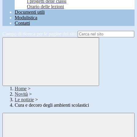
I progetti delle classi
Orario delle lezioni
Documenti utili
Modulistica
Contatti
Campo di ricerca per le pagine del sito
Home
>
Novità
>
Le notizie
>
Cura e decoro degli ambienti scolastici