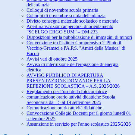
dell'infanzia
Colloqui di novembre scuola primaria
Colloqui di novembre scuola dell'infanzia
Divieto consegna materiale scolastico e merende
Apertura iscrizioni ai percorsi di orientamento
“SCELGO ERGO SUM” – DM 233
Disposizioni per la pubblicazione di immagini di minori
Convenzione tra l'Istituto Comprensivo 2°Plinio il
Vecchio-Gramsci e l'A.P.S. "Amici della Musica" di
Bacoli
Avvisi vari di ottobre 2025
Avviso di interruzione dell'erogazione di energia
elettrica
AVVISO PUBBLICO DI APERTURA
PRESENTAZIONE DOMANDE PER LA
REFEZIONE SCOLASTICA – A.S. 2025/2026
Regolamento per l’uso della fotocopiatrice
comunicazione orario attività didattiche Scuola
Secondaria dal 15 al 19 settembre 2025
Comunicazione orario attività didattiche
Convocazione Collegio Docenti per il giorno lunedì 01
settembre 2025
Assunzione in servizio per l'anno scolastico 2025/2026