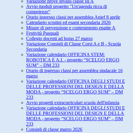
Variazione prove Invalsi classe III A
Avvio moduli progetto "Un'agenda ricca di
competenze"
Orario ingresso classi per assemblea Anief 8 aprile
Calendario scrutini ed esami secondaria 2026
Misure di prevenzione e contenimento epatite A
Festività Pasquali
Collegio docenti ad horas 27 marzo
Variazione Consigli di Classe Corsi A e B - Scuola
Secondaria
Variazione calendario OFFICINA STEM:
ROBOTICA E A.I. - progetto “SCELGO ERGO
SUM” – DM 233
Orario di ingresso classi per assemblea sindacale 16
marzo
Variazione calendario OFFICINA DEGLI STUDI E
DELLE PROFESSIONI DEL DESIGN E DELLA
MODA - progetto “SCELGO ERGO SUM” – DM
233
Avvio progetti extracurriculari scuola dell'infanzia
Variazione calendario OFFICINA DEGLI STUDI E
DELLE PROFESSIONI DEL DESIGN E DELLA
MODA - progetto “SCELGO ERGO SUM” – DM
233
Consigli di classe marzo 2026