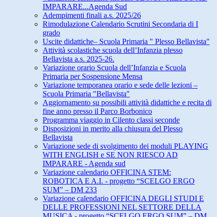
IMPARARE...Agenda Sud
Adempimenti finali a.s. 2025/26
Rimodulazione Calendario Scrutini Secondaria di I
grado
Uscite didattiche– Scuola Primaria " Plesso Bellavista"
Attività scolastiche scuola dell’Infanzia plesso
Bellavista a.s. 2025-26.
Variazione orario Scuola dell’Infanzia e Scuola
Primaria per Sospensione Mensa
Variazione temporanea orario e sede delle lezioni –
Scuola Primaria "Bellavista"
Aggiornamento su possibili attività didattiche e recita di
fine anno presso il Parco Borbonico
Programma viaggio in Cilento classi seconde
Disposizioni in merito alla chiusura del Plesso
Bellavista
Variazione sede di svolgimento dei moduli PLAYING
WITH ENGLISH e SE NON RIESCO AD
IMPARARE - Agenda sud
Variazione calendario OFFICINA STEM:
ROBOTICA E A.I. - progetto “SCELGO ERGO
SUM” – DM 233
Variazione calendario OFFICINA DEGLI STUDI E
DELLE PROFESSIONI NEL SETTORE DELLA
MUSICA - progetto “SCELGO ERGO SUM” – DM