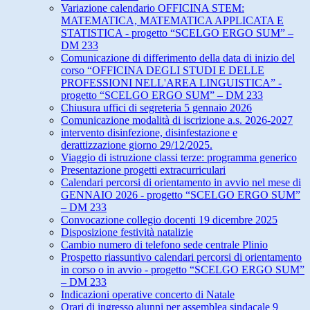
Variazione calendario OFFICINA STEM:
MATEMATICA, MATEMATICA APPLICATA E
STATISTICA - progetto “SCELGO ERGO SUM” –
DM 233
Comunicazione di differimento della data di inizio del
corso “OFFICINA DEGLI STUDI E DELLE
PROFESSIONI NELL'AREA LINGUISTICA” -
progetto “SCELGO ERGO SUM” – DM 233
Chiusura uffici di segreteria 5 gennaio 2026
Comunicazione modalità di iscrizione a.s. 2026-2027
intervento disinfezione, disinfestazione e
derattizzazione giorno 29/12/2025.
Viaggio di istruzione classi terze: programma generico
Presentazione progetti extracurriculari
Calendari percorsi di orientamento in avvio nel mese di
GENNAIO 2026 - progetto “SCELGO ERGO SUM”
– DM 233
Convocazione collegio docenti 19 dicembre 2025
Disposizione festività natalizie
Cambio numero di telefono sede centrale Plinio
Prospetto riassuntivo calendari percorsi di orientamento
in corso o in avvio - progetto “SCELGO ERGO SUM”
– DM 233
Indicazioni operative concerto di Natale
Orari di ingresso alunni per assemblea sindacale 9