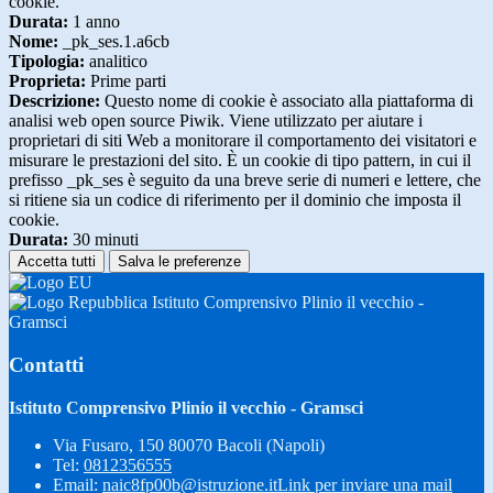
cookie.
Durata:
1 anno
Nome:
_pk_ses.1.a6cb
Tipologia:
analitico
Proprieta:
Prime parti
Descrizione:
Questo nome di cookie è associato alla piattaforma di
analisi web open source Piwik. Viene utilizzato per aiutare i
proprietari di siti Web a monitorare il comportamento dei visitatori e
misurare le prestazioni del sito. È un cookie di tipo pattern, in cui il
prefisso _pk_ses è seguito da una breve serie di numeri e lettere, che
si ritiene sia un codice di riferimento per il dominio che imposta il
cookie.
Durata:
30 minuti
Accetta tutti
Salva le preferenze
Istituto Comprensivo Plinio il vecchio -
Gramsci
Contatti
Istituto Comprensivo Plinio il vecchio - Gramsci
Via Fusaro, 150 80070 Bacoli (Napoli)
Tel:
0812356555
Email:
naic8fp00b@istruzione.it
Link per inviare una mail