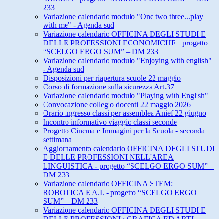
233
Variazione calendario modulo "One two three...play
with me" - Agenda sud
Variazione calendario OFFICINA DEGLI STUDI E
DELLE PROFESSIONI ECONOMICHE - progetto
“SCELGO ERGO SUM” – DM 233
Variazione calendario modulo "Enjoying with english"
- Agenda sud
Disposizioni per riapertura scuole 22 maggio
Corso di formazione sulla sicurezza Art.37
Variazione calendario modulo "Playing with English"
Convocazione collegio docenti 22 maggio 2026
Orario ingresso classi per assemblea Anief 22 giugno
Incontro informativo viaggio classi seconde
Progetto Cinema e Immagini per la Scuola - seconda
settimana
Aggiornamento calendario OFFICINA DEGLI STUDI
E DELLE PROFESSIONI NELL'AREA
LINGUISTICA - progetto “SCELGO ERGO SUM” –
DM 233
Variazione calendario OFFICINA STEM:
ROBOTICA E A.I. - progetto “SCELGO ERGO
SUM” – DM 233
Variazione calendario OFFICINA DEGLI STUDI E
DELLE PROFESSIONI : GRAFICA ED ARTI