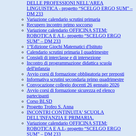
DELLE PROFESSIONI NELL'AREA
LINGUISTICA - progetto “SCELGO ERGO SUM” –
DM 233
Variazione calendario scrutini primaria
Recupero incontro primo soccorso
Variazione calendario OFFICINA STEM:
ROBOTICA E A.I.- progetto “SCELGO ERGO
SUM” – DM 233
1°Edizione Giochi Matematici d'Istituto
Calendario scrutini primaria I quadrimestre
Consigli di interclasse e di intersezione
Incontro di programmazione didattica scuola
dell'infanzia
Avvio corsi di formazione obbligatoria per preposti
Informativa scrutini secondaria primo quadrimestre
Convocazione collegio docenti 26 gennaio 2026
Avvio corsi di formazione sicurezza ed elenco
partecipanti
Corso BLSD
Progetto Trofeo S. Anna
INCONTRI CONTINUITA' SCUOLA
DELL'INFANZIA E PRIMARIA.
Variazione calendario OFFICINA STEM:
ROBOTICA E A.I.- progetto “SCELGO ERGO
SUM” – DM 233