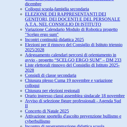
dicembre
Colloqui scuola-famiglia secondaria
ELEZIONE DEI RAPPRESENTANTI DEI
GENITORI, DEI DOCENTI E DEL PERSONALE
A.T.A. NEL CONSIGLIO Dl ISTITUTO
Variazione Calendario Modulo di Robotica progetto
"Scelgo ergo sum"
Incontri continuità didattica 2025
Elezioni per il rinnovo del Consiglio di Istituto triennio
2025/2028
Adeguamento calendari percorsi di orientamento in
avvio - progetto “SCELGO ERGO SUM” – DM 233
Liste elettorali rinnovo del Consiglio di Istituto 2025-
2028
Consigli di classe secondaria
Chiusura plesso Cuma 19 novembre e variazione
colloqui
Chiusura per elezioni regionali
Orario ingresso classi assemblea sindacale 18 novembre
Avviso di selezione figure professionali - Agenda Sud
II
Concerto di Natale 2025
Attivazione sportello d'ascolto prevenzione bullismo e
cyberbullismo
Incontro di programmazione didattica scuola