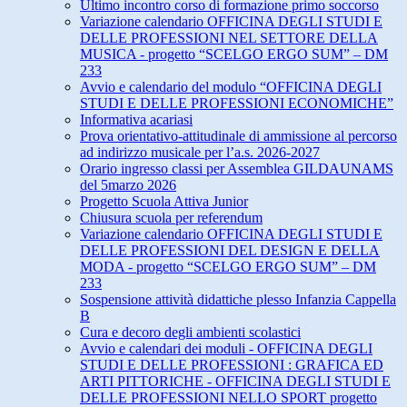
Ultimo incontro corso di formazione primo soccorso
Variazione calendario OFFICINA DEGLI STUDI E
DELLE PROFESSIONI NEL SETTORE DELLA
MUSICA - progetto “SCELGO ERGO SUM” – DM
233
Avvio e calendario del modulo “OFFICINA DEGLI
STUDI E DELLE PROFESSIONI ECONOMICHE”
Informativa acariasi
Prova orientativo-attitudinale di ammissione al percorso
ad indirizzo musicale per l’a.s. 2026-2027
Orario ingresso classi per Assemblea GILDAUNAMS
del 5marzo 2026
Progetto Scuola Attiva Junior
Chiusura scuola per referendum
Variazione calendario OFFICINA DEGLI STUDI E
DELLE PROFESSIONI DEL DESIGN E DELLA
MODA - progetto “SCELGO ERGO SUM” – DM
233
Sospensione attività didattiche plesso Infanzia Cappella
B
Cura e decoro degli ambienti scolastici
Avvio e calendari dei moduli - OFFICINA DEGLI
STUDI E DELLE PROFESSIONI : GRAFICA ED
ARTI PITTORICHE - OFFICINA DEGLI STUDI E
DELLE PROFESSIONI NELLO SPORT progetto