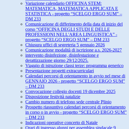
Variazione calendario OFFICINA STEM:
MATEMATICA, MATEMATICA APPLICATA E
STATISTICA - progetto “SCELGO ERGO SUM” –
DM 233
Comunicazione di differimento della data di inizio del
corso “OFFICINA DEGLI STUDI E DELLE
PROFESSIONI NELL'AREA LINGUISTICA” -
progetto “SCELGO ERGO SUM” – DM 233
Chiusura uffici di segreteria 5 gennaio 2026
Comunicazione modalità di iscrizione a.s. 2026-2027
intervento disinfezione, disinfestazione e
derattizzazione giorno 29/12/2025.
Viaggio di istruzione classi terze: programma generico
Presentazione progetti extracurriculari
Calendari percorsi di orientamento in avvio nel mese di
GENNAIO 2026 - progetto “SCELGO ERGO SUM”
– DM 233
Convocazione collegio docenti 19 dicembre 2025
Disposizione festività natalizie
Cambio numero di telefono sede centrale Plinio
Prospetto riassuntivo calendari percorsi di orientamento
in corso o in avvio - progetto “SCELGO ERGO SUM”
– DM 233
Indicazioni operative concerto di Natale
Orari di ingresso alunni per assemblea sindacale 9