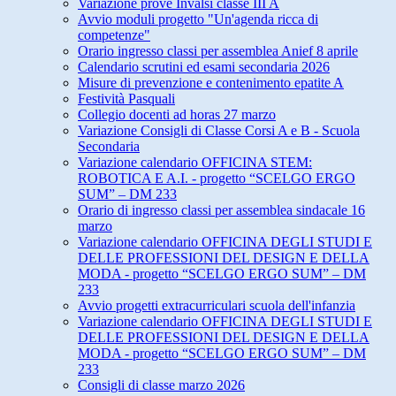
Variazione prove Invalsi classe III A
Avvio moduli progetto "Un'agenda ricca di
competenze"
Orario ingresso classi per assemblea Anief 8 aprile
Calendario scrutini ed esami secondaria 2026
Misure di prevenzione e contenimento epatite A
Festività Pasquali
Collegio docenti ad horas 27 marzo
Variazione Consigli di Classe Corsi A e B - Scuola
Secondaria
Variazione calendario OFFICINA STEM:
ROBOTICA E A.I. - progetto “SCELGO ERGO
SUM” – DM 233
Orario di ingresso classi per assemblea sindacale 16
marzo
Variazione calendario OFFICINA DEGLI STUDI E
DELLE PROFESSIONI DEL DESIGN E DELLA
MODA - progetto “SCELGO ERGO SUM” – DM
233
Avvio progetti extracurriculari scuola dell'infanzia
Variazione calendario OFFICINA DEGLI STUDI E
DELLE PROFESSIONI DEL DESIGN E DELLA
MODA - progetto “SCELGO ERGO SUM” – DM
233
Consigli di classe marzo 2026