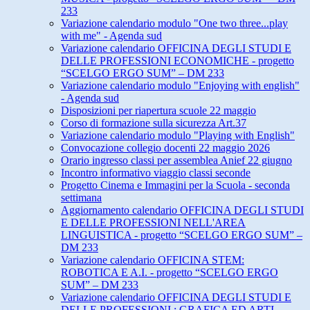
233
Variazione calendario modulo "One two three...play
with me" - Agenda sud
Variazione calendario OFFICINA DEGLI STUDI E
DELLE PROFESSIONI ECONOMICHE - progetto
“SCELGO ERGO SUM” – DM 233
Variazione calendario modulo "Enjoying with english"
- Agenda sud
Disposizioni per riapertura scuole 22 maggio
Corso di formazione sulla sicurezza Art.37
Variazione calendario modulo "Playing with English"
Convocazione collegio docenti 22 maggio 2026
Orario ingresso classi per assemblea Anief 22 giugno
Incontro informativo viaggio classi seconde
Progetto Cinema e Immagini per la Scuola - seconda
settimana
Aggiornamento calendario OFFICINA DEGLI STUDI
E DELLE PROFESSIONI NELL'AREA
LINGUISTICA - progetto “SCELGO ERGO SUM” –
DM 233
Variazione calendario OFFICINA STEM:
ROBOTICA E A.I. - progetto “SCELGO ERGO
SUM” – DM 233
Variazione calendario OFFICINA DEGLI STUDI E
DELLE PROFESSIONI : GRAFICA ED ARTI