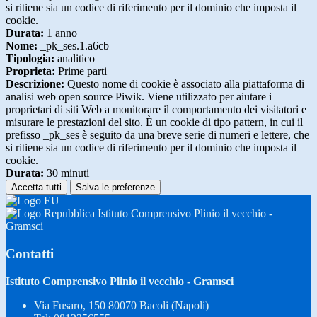
si ritiene sia un codice di riferimento per il dominio che imposta il
cookie.
Durata:
1 anno
Nome:
_pk_ses.1.a6cb
Tipologia:
analitico
Proprieta:
Prime parti
Descrizione:
Questo nome di cookie è associato alla piattaforma di
analisi web open source Piwik. Viene utilizzato per aiutare i
proprietari di siti Web a monitorare il comportamento dei visitatori e
misurare le prestazioni del sito. È un cookie di tipo pattern, in cui il
prefisso _pk_ses è seguito da una breve serie di numeri e lettere, che
si ritiene sia un codice di riferimento per il dominio che imposta il
cookie.
Durata:
30 minuti
Accetta tutti
Salva le preferenze
Istituto Comprensivo Plinio il vecchio -
Gramsci
Contatti
Istituto Comprensivo Plinio il vecchio - Gramsci
Via Fusaro, 150 80070 Bacoli (Napoli)