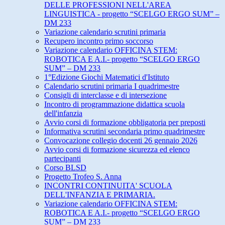
DELLE PROFESSIONI NELL'AREA
LINGUISTICA - progetto “SCELGO ERGO SUM” –
DM 233
Variazione calendario scrutini primaria
Recupero incontro primo soccorso
Variazione calendario OFFICINA STEM:
ROBOTICA E A.I.- progetto “SCELGO ERGO
SUM” – DM 233
1°Edizione Giochi Matematici d'Istituto
Calendario scrutini primaria I quadrimestre
Consigli di interclasse e di intersezione
Incontro di programmazione didattica scuola
dell'infanzia
Avvio corsi di formazione obbligatoria per preposti
Informativa scrutini secondaria primo quadrimestre
Convocazione collegio docenti 26 gennaio 2026
Avvio corsi di formazione sicurezza ed elenco
partecipanti
Corso BLSD
Progetto Trofeo S. Anna
INCONTRI CONTINUITA' SCUOLA
DELL'INFANZIA E PRIMARIA.
Variazione calendario OFFICINA STEM:
ROBOTICA E A.I.- progetto “SCELGO ERGO
SUM” – DM 233