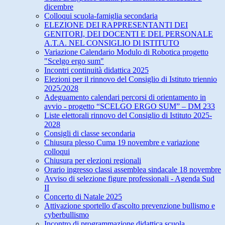
dicembre
Colloqui scuola-famiglia secondaria
ELEZIONE DEI RAPPRESENTANTI DEI
GENITORI, DEI DOCENTI E DEL PERSONALE
A.T.A. NEL CONSIGLIO Dl ISTITUTO
Variazione Calendario Modulo di Robotica progetto
"Scelgo ergo sum"
Incontri continuità didattica 2025
Elezioni per il rinnovo del Consiglio di Istituto triennio
2025/2028
Adeguamento calendari percorsi di orientamento in
avvio - progetto “SCELGO ERGO SUM” – DM 233
Liste elettorali rinnovo del Consiglio di Istituto 2025-
2028
Consigli di classe secondaria
Chiusura plesso Cuma 19 novembre e variazione
colloqui
Chiusura per elezioni regionali
Orario ingresso classi assemblea sindacale 18 novembre
Avviso di selezione figure professionali - Agenda Sud
II
Concerto di Natale 2025
Attivazione sportello d'ascolto prevenzione bullismo e
cyberbullismo
Incontro di programmazione didattica scuola