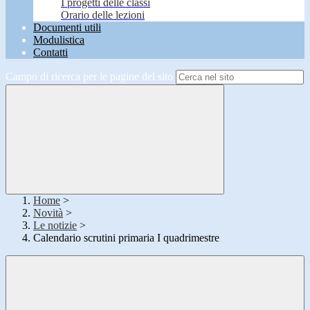
I progetti delle classi
Orario delle lezioni
Documenti utili
Modulistica
Contatti
Campo di ricerca per le pagine del sito
Home
>
Novità
>
Le notizie
>
Calendario scrutini primaria I quadrimestre