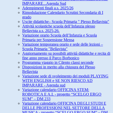
IMPARARE...Agenda Sud
Adempimenti finali a.s. 2025/26
Rimodulazione Calendario Scrutini Secondaria di I
grado
Uscite didattiche– Scuola Primaria " Plesso Bellavista"
Attività scolastiche scuola dell’Infanzia plesso
Bellavista a.s. 2025-26.
Variazione orario Scuola dell’Infanzia e Scuola
Primaria per Sospensione Mensa
Variazione temporanea orario e sede delle lezioni –
Scuola Primaria "Bellavista"
Aggiornamento su possibili attività didattiche e recita di
fine anno presso il Parco Borbonico
Programma viaggio in Cilento classi seconde
Disposizioni in merito alla chiusura del Plesso
Bellavista
Variazione sede di svolgimento dei moduli PLAYING
WITH ENGLISH e SE NON RIESCO AD
IMPARARE - Agenda sud
Variazione calendario OFFICINA STEM:
ROBOTICA E A.I. - progetto “SCELGO ERGO
SUM” – DM 233
Variazione calendario OFFICINA DEGLI STUDI E
DELLE PROFESSIONI NEL SETTORE DELLA
MUSICA - progetto “SCELGO ERGO SUM” – DM