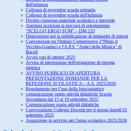
dell'infanzia
Colloqui di novembre scuola primaria
Colloqui di novembre scuola dell'infanzia
Divieto consegna materiale scolastico e merende
Apertura iscrizioni ai percorsi di orientamento
“SCELGO ERGO SUM” – DM 233
Disposizioni per la pubblicazione di immagini di minori
Convenzione tra l'Istituto Comprensivo 2°Plinio il
Vecchio-Gramsci e l'A.P.S. "Amici della Musica" di
Bacoli
Avvisi vari di ottobre 2025
Avviso di interruzione dell'erogazione di energia
elettrica
AVVISO PUBBLICO DI APERTURA
PRESENTAZIONE DOMANDE PER LA
REFEZIONE SCOLASTICA – A.S. 2025/2026
Regolamento per l’uso della fotocopiatrice
comunicazione orario attività didattiche Scuola
Secondaria dal 15 al 19 settembre 2025
Comunicazione orario attività didattiche
Convocazione Collegio Docenti per il giorno lunedì 01
settembre 2025
Assunzione in servizio per l'anno scolastico 2025/2026