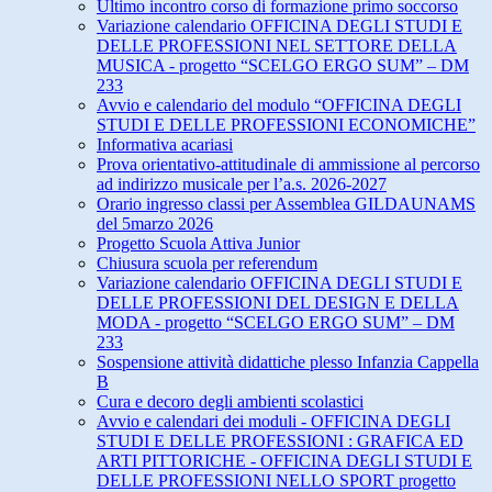
Ultimo incontro corso di formazione primo soccorso
Variazione calendario OFFICINA DEGLI STUDI E
DELLE PROFESSIONI NEL SETTORE DELLA
MUSICA - progetto “SCELGO ERGO SUM” – DM
233
Avvio e calendario del modulo “OFFICINA DEGLI
STUDI E DELLE PROFESSIONI ECONOMICHE”
Informativa acariasi
Prova orientativo-attitudinale di ammissione al percorso
ad indirizzo musicale per l’a.s. 2026-2027
Orario ingresso classi per Assemblea GILDAUNAMS
del 5marzo 2026
Progetto Scuola Attiva Junior
Chiusura scuola per referendum
Variazione calendario OFFICINA DEGLI STUDI E
DELLE PROFESSIONI DEL DESIGN E DELLA
MODA - progetto “SCELGO ERGO SUM” – DM
233
Sospensione attività didattiche plesso Infanzia Cappella
B
Cura e decoro degli ambienti scolastici
Avvio e calendari dei moduli - OFFICINA DEGLI
STUDI E DELLE PROFESSIONI : GRAFICA ED
ARTI PITTORICHE - OFFICINA DEGLI STUDI E
DELLE PROFESSIONI NELLO SPORT progetto