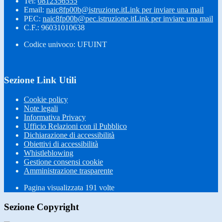
Tel:
0812356555
Email:
naic8fp00b@istruzione.it
Link per inviare una mail
PEC:
naic8fp00b@pec.istruzione.it
Link per inviare una mail
C.F.: 96031010638
Codice univoco: UFUINT
Sezione Link Utili
Cookie policy
Note legali
Informativa Privacy
Ufficio Relazioni con il Pubblico
Dichiarazione di accessibilità
Obiettivi di accessibilità
Whistleblowing
Gestione consensi cookie
Amministrazione trasparente
Pagina visualizzata
191
volte
Sezione Copyright