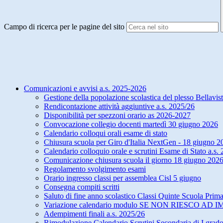
Campo di ricerca per le pagine del sito
Comunicazioni e avvisi a.s. 2025-2026
Gestione della popolazione scolastica del plesso Bellavis
Rendicontazione attività aggiuntive a.s. 2025/26
Disponibilità per spezzoni orario as 2026-2027
Convocazione collegio docenti martedì 30 giugno 2026
Calendario colloqui orali esame di stato
Chiusura scuola per Giro d'Italia NextGen - 18 giugno 2
Calendario colloquio orale e scrutini Esame di Stato a.s
Comunicazione chiusura scuola il giorno 18 giugno 2026
Regolamento svolgimento esami
Orario ingresso classi per assemblea Cisl 5 giugno
Consegna compiti scritti
Saluto di fine anno scolastico Classi Quinte Scuola Prima
Variazione calendario modulo SE NON RIESCO AD 
Adempimenti finali a.s. 2025/26
Rimodulazione Calendario Scrutini Secondaria di I grad