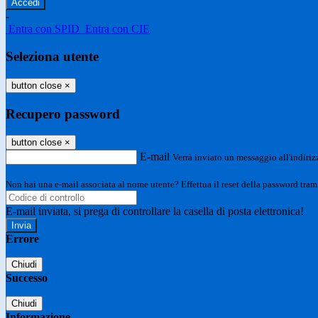
-
Entra con SPID
Entra con CIE
Seleziona utente
button close
×
Recupero password
button close
×
E-mail
Verrà inviato un messaggio all'indirizz
Non hai una e-mail associata al nome utente? Effettua il reset della password tram
E-mail inviata, si prega di controllare la casella di posta elettronica!
Errore
Chiudi
Successo
Chiudi
Informazione