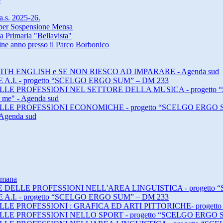
 a.s. 2025-26.
a per Sospensione Mensa
a Primaria "Bellavista"
 fine anno presso il Parco Borbonico
ING WITH ENGLISH e SE NON RIESCO AD IMPARARE - Agenda sud
E A.I. - progetto “SCELGO ERGO SUM” – DM 233
E DELLE PROFESSIONI NEL SETTORE DELLA MUSICA - progett
h me" - Agenda sud
E DELLE PROFESSIONI ECONOMICHE - progetto “SCELGO ERGO 
 Agenda sud
timana
DI E DELLE PROFESSIONI NELL'AREA LINGUISTICA - progett
E A.I. - progetto “SCELGO ERGO SUM” – DM 233
 DELLE PROFESSIONI : GRAFICA ED ARTI PITTORICHE- proge
 DELLE PROFESSIONI NELLO SPORT - progetto “SCELGO ERGO 