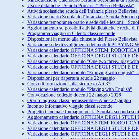
Uscite didattiche– Scuola Primaria " Plesso Bellavista"
Attività scolastiche scuola dell’Infanzia plesso Bellavista
Variazione orario Scuola dell’Infanzia e Scuola Primari
Variazione temporanea orario e sede delle lezioni – Scuol
Aggiornamento su possibili attività didattiche e recita di
Programma viaggio in Cilento classi seconde
Disposizioni in merito alla chiusura del Plesso Bellavista
Variazione sede di svolgimento dei moduli PLAY
Variazione calendario OFFICINA STEM: ROBOTICA 
Variazione calendario OFFICINA DEGLI STUDI 
Variazione calendario modulo "One two three...play wit
Variazione calendario OFFICINA DEGLI STUDI 
Variazione calendario modulo "Enjoying with english" -
Disposizioni per riapertura scuole 22 maggio
Corso di formazione sulla sicurezza Art.37
Variazione calendario modulo "Playing with English"
Convocazione collegio docenti 22 maggio 2026
Orario ingresso classi per assemblea Anief 22 giugno
Incontro informativo viaggio classi seconde
Progetto Cinema e Immagini per la Scuola - seconda set
Aggiornamento calendario OFFICINA DEGLI STU
Variazione calendario OFFICINA STEM: ROBOTICA 
Variazione calendario OFFICINA DEGLI STUDI E
Variazione calendario OFFICINA DEGLI STUDI E