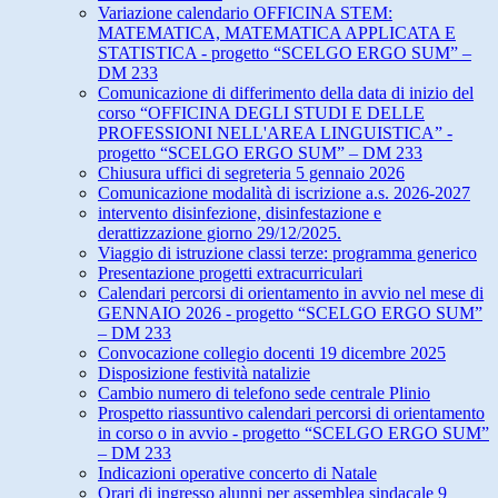
Variazione calendario OFFICINA STEM:
MATEMATICA, MATEMATICA APPLICATA E
STATISTICA - progetto “SCELGO ERGO SUM” –
DM 233
Comunicazione di differimento della data di inizio del
corso “OFFICINA DEGLI STUDI E DELLE
PROFESSIONI NELL'AREA LINGUISTICA” -
progetto “SCELGO ERGO SUM” – DM 233
Chiusura uffici di segreteria 5 gennaio 2026
Comunicazione modalità di iscrizione a.s. 2026-2027
intervento disinfezione, disinfestazione e
derattizzazione giorno 29/12/2025.
Viaggio di istruzione classi terze: programma generico
Presentazione progetti extracurriculari
Calendari percorsi di orientamento in avvio nel mese di
GENNAIO 2026 - progetto “SCELGO ERGO SUM”
– DM 233
Convocazione collegio docenti 19 dicembre 2025
Disposizione festività natalizie
Cambio numero di telefono sede centrale Plinio
Prospetto riassuntivo calendari percorsi di orientamento
in corso o in avvio - progetto “SCELGO ERGO SUM”
– DM 233
Indicazioni operative concerto di Natale
Orari di ingresso alunni per assemblea sindacale 9