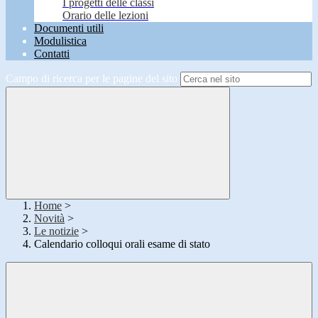
I progetti delle classi
Orario delle lezioni
Documenti utili
Modulistica
Contatti
Campo di ricerca per le pagine del sito
Home
>
Novità
>
Le notizie
>
Calendario colloqui orali esame di stato