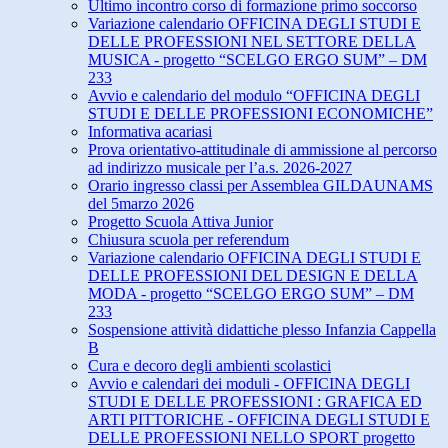
Ultimo incontro corso di formazione primo soccorso
Variazione calendario OFFICINA DEGLI STUDI E
DELLE PROFESSIONI NEL SETTORE DELLA
MUSICA - progetto “SCELGO ERGO SUM” – DM
233
Avvio e calendario del modulo “OFFICINA DEGLI
STUDI E DELLE PROFESSIONI ECONOMICHE”
Informativa acariasi
Prova orientativo-attitudinale di ammissione al percorso
ad indirizzo musicale per l’a.s. 2026-2027
Orario ingresso classi per Assemblea GILDAUNAMS
del 5marzo 2026
Progetto Scuola Attiva Junior
Chiusura scuola per referendum
Variazione calendario OFFICINA DEGLI STUDI E
DELLE PROFESSIONI DEL DESIGN E DELLA
MODA - progetto “SCELGO ERGO SUM” – DM
233
Sospensione attività didattiche plesso Infanzia Cappella
B
Cura e decoro degli ambienti scolastici
Avvio e calendari dei moduli - OFFICINA DEGLI
STUDI E DELLE PROFESSIONI : GRAFICA ED
ARTI PITTORICHE - OFFICINA DEGLI STUDI E
DELLE PROFESSIONI NELLO SPORT progetto