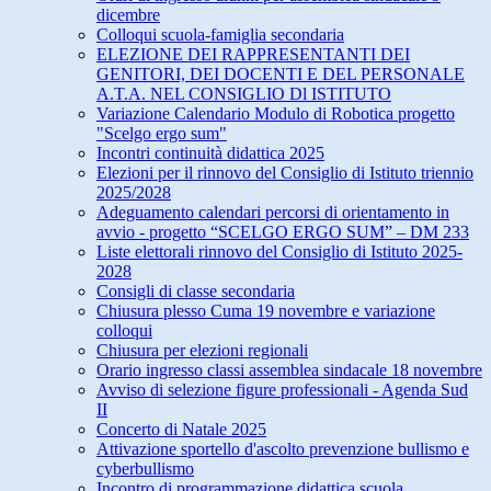
dicembre
Colloqui scuola-famiglia secondaria
ELEZIONE DEI RAPPRESENTANTI DEI
GENITORI, DEI DOCENTI E DEL PERSONALE
A.T.A. NEL CONSIGLIO Dl ISTITUTO
Variazione Calendario Modulo di Robotica progetto
"Scelgo ergo sum"
Incontri continuità didattica 2025
Elezioni per il rinnovo del Consiglio di Istituto triennio
2025/2028
Adeguamento calendari percorsi di orientamento in
avvio - progetto “SCELGO ERGO SUM” – DM 233
Liste elettorali rinnovo del Consiglio di Istituto 2025-
2028
Consigli di classe secondaria
Chiusura plesso Cuma 19 novembre e variazione
colloqui
Chiusura per elezioni regionali
Orario ingresso classi assemblea sindacale 18 novembre
Avviso di selezione figure professionali - Agenda Sud
II
Concerto di Natale 2025
Attivazione sportello d'ascolto prevenzione bullismo e
cyberbullismo
Incontro di programmazione didattica scuola