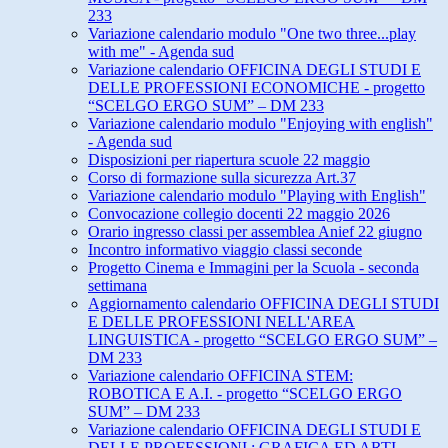
233
Variazione calendario modulo "One two three...play
with me" - Agenda sud
Variazione calendario OFFICINA DEGLI STUDI E
DELLE PROFESSIONI ECONOMICHE - progetto
“SCELGO ERGO SUM” – DM 233
Variazione calendario modulo "Enjoying with english"
- Agenda sud
Disposizioni per riapertura scuole 22 maggio
Corso di formazione sulla sicurezza Art.37
Variazione calendario modulo "Playing with English"
Convocazione collegio docenti 22 maggio 2026
Orario ingresso classi per assemblea Anief 22 giugno
Incontro informativo viaggio classi seconde
Progetto Cinema e Immagini per la Scuola - seconda
settimana
Aggiornamento calendario OFFICINA DEGLI STUDI
E DELLE PROFESSIONI NELL'AREA
LINGUISTICA - progetto “SCELGO ERGO SUM” –
DM 233
Variazione calendario OFFICINA STEM:
ROBOTICA E A.I. - progetto “SCELGO ERGO
SUM” – DM 233
Variazione calendario OFFICINA DEGLI STUDI E
DELLE PROFESSIONI : GRAFICA ED ARTI