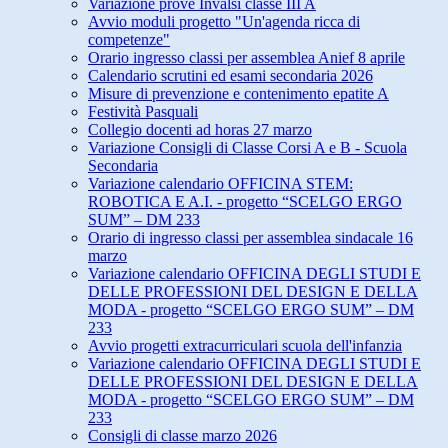
Variazione prove Invalsi classe III A
Avvio moduli progetto "Un'agenda ricca di
competenze"
Orario ingresso classi per assemblea Anief 8 aprile
Calendario scrutini ed esami secondaria 2026
Misure di prevenzione e contenimento epatite A
Festività Pasquali
Collegio docenti ad horas 27 marzo
Variazione Consigli di Classe Corsi A e B - Scuola
Secondaria
Variazione calendario OFFICINA STEM:
ROBOTICA E A.I. - progetto “SCELGO ERGO
SUM” – DM 233
Orario di ingresso classi per assemblea sindacale 16
marzo
Variazione calendario OFFICINA DEGLI STUDI E
DELLE PROFESSIONI DEL DESIGN E DELLA
MODA - progetto “SCELGO ERGO SUM” – DM
233
Avvio progetti extracurriculari scuola dell'infanzia
Variazione calendario OFFICINA DEGLI STUDI E
DELLE PROFESSIONI DEL DESIGN E DELLA
MODA - progetto “SCELGO ERGO SUM” – DM
233
Consigli di classe marzo 2026