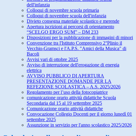
dell'infanzia
Colloqui di novembre scuola primaria
Colloqui di novembre scuola dell'infanzia
Divieto consegna materiale scolastico e merende
Apertura iscrizioni ai percorsi di orientamento
“SCELGO ERGO SUM” – DM 233
Disposizioni per la pubblicazione di immagini di minori
Convenzione tra l'Istituto Comprensivo 2°Plinio il
Vecchio-Gramsci e l'A.P.S. "Amici della Musica" di
Bacoli
Avvisi vari di ottobre 2025
Avviso di interruzione dell'erogazione di energia
elettrica
AVVISO PUBBLICO DI APERTURA
PRESENTAZIONE DOMANDE PER LA
REFEZIONE SCOLASTICA – A.S. 2025/2026
Regolamento per l’uso della fotocopiatrice
comunicazione orario attività didattiche Scuola
Secondaria dal 15 al 19 settembre 2025
Comunicazione orario attività didattiche
Convocazione Collegio Docenti per il giorno lunedì 01
settembre 2025
Assunzione in servizio per l'anno scolastico 2025/2026