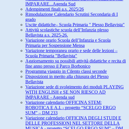
IMPARARE...Agenda Sud
Adempimenti finali a.s. 2025/26
Rimodulazione Calendario Scrutini Secondaria di I
grado
Uscite didattiche– Scuola Primaria " Plesso Bellavista"
Attività scolastiche scuola dell’Infanzia plesso
Bellavista a.s. 2025-26.
Variazione orario Scuola dell’Infanzia e Scuola
Primaria per Sospensione Mensa
Variazione temporanea orario e sede delle lezioni –
Scuola Primaria "Bellavista"
Aggiornamento su possibili attività didattiche e recita di
fine anno presso il Parco Borbonico
Programma viaggio in Cilento classi seconde
Disposizioni in merito alla chiusura del Plesso
Bellavista
Variazione sede di svolgimento dei moduli PLAYING
WITH ENGLISH e SE NON RIESCO AD
IMPARARE - Agenda sud
Variazione calendario OFFICINA STEM:
ROBOTICA E A.I. - progetto “SCELGO ERGO
SUM” – DM 233
Variazione calendario OFFICINA DEGLI STUDI E
DELLE PROFESSIONI NEL SETTORE DELLA
MUSICA - progetto “SCELGO ERGO SUM” – DM