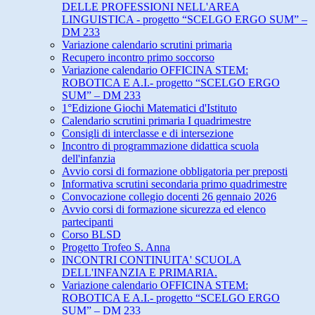
DELLE PROFESSIONI NELL'AREA
LINGUISTICA - progetto “SCELGO ERGO SUM” –
DM 233
Variazione calendario scrutini primaria
Recupero incontro primo soccorso
Variazione calendario OFFICINA STEM:
ROBOTICA E A.I.- progetto “SCELGO ERGO
SUM” – DM 233
1°Edizione Giochi Matematici d'Istituto
Calendario scrutini primaria I quadrimestre
Consigli di interclasse e di intersezione
Incontro di programmazione didattica scuola
dell'infanzia
Avvio corsi di formazione obbligatoria per preposti
Informativa scrutini secondaria primo quadrimestre
Convocazione collegio docenti 26 gennaio 2026
Avvio corsi di formazione sicurezza ed elenco
partecipanti
Corso BLSD
Progetto Trofeo S. Anna
INCONTRI CONTINUITA' SCUOLA
DELL'INFANZIA E PRIMARIA.
Variazione calendario OFFICINA STEM:
ROBOTICA E A.I.- progetto “SCELGO ERGO
SUM” – DM 233