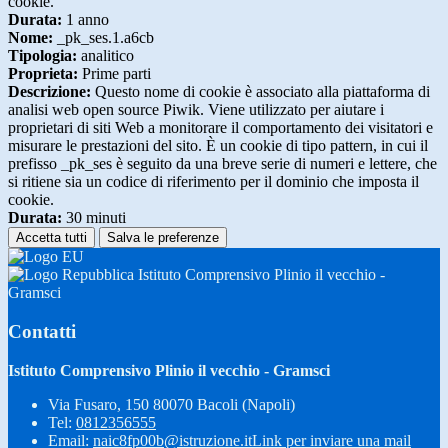
cookie.
Durata:
1 anno
Nome:
_pk_ses.1.a6cb
Tipologia:
analitico
Proprieta:
Prime parti
Descrizione:
Questo nome di cookie è associato alla piattaforma di
analisi web open source Piwik. Viene utilizzato per aiutare i
proprietari di siti Web a monitorare il comportamento dei visitatori e
misurare le prestazioni del sito. È un cookie di tipo pattern, in cui il
prefisso _pk_ses è seguito da una breve serie di numeri e lettere, che
si ritiene sia un codice di riferimento per il dominio che imposta il
cookie.
Durata:
30 minuti
Accetta tutti
Salva le preferenze
Istituto Comprensivo Plinio il vecchio -
Gramsci
Contatti
Istituto Comprensivo Plinio il vecchio - Gramsci
Via Fusaro, 150 80070 Bacoli (Napoli)
Tel:
0812356555
Email:
naic8fp00b@istruzione.it
Link per inviare una mail