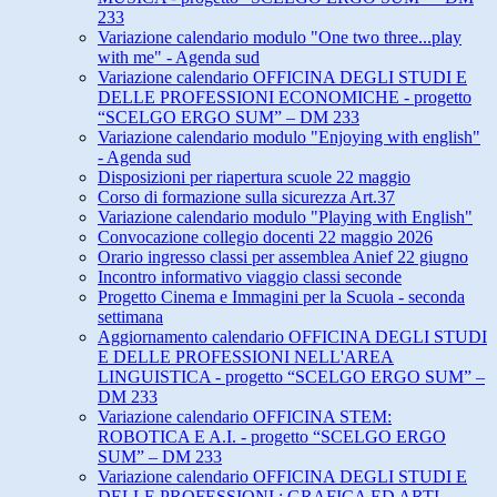
233
Variazione calendario modulo "One two three...play
with me" - Agenda sud
Variazione calendario OFFICINA DEGLI STUDI E
DELLE PROFESSIONI ECONOMICHE - progetto
“SCELGO ERGO SUM” – DM 233
Variazione calendario modulo "Enjoying with english"
- Agenda sud
Disposizioni per riapertura scuole 22 maggio
Corso di formazione sulla sicurezza Art.37
Variazione calendario modulo "Playing with English"
Convocazione collegio docenti 22 maggio 2026
Orario ingresso classi per assemblea Anief 22 giugno
Incontro informativo viaggio classi seconde
Progetto Cinema e Immagini per la Scuola - seconda
settimana
Aggiornamento calendario OFFICINA DEGLI STUDI
E DELLE PROFESSIONI NELL'AREA
LINGUISTICA - progetto “SCELGO ERGO SUM” –
DM 233
Variazione calendario OFFICINA STEM:
ROBOTICA E A.I. - progetto “SCELGO ERGO
SUM” – DM 233
Variazione calendario OFFICINA DEGLI STUDI E
DELLE PROFESSIONI : GRAFICA ED ARTI