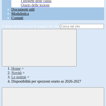
I progetti delle classi
Orario delle lezioni
Documenti utili
Modulistica
Contatti
Campo di ricerca per le pagine del sito
Home
>
Novità
>
Le notizie
>
Disponibilità per spezzoni orario as 2026-2027