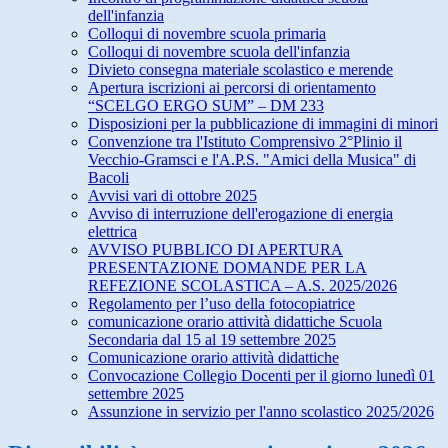
dell'infanzia
Colloqui di novembre scuola primaria
Colloqui di novembre scuola dell'infanzia
Divieto consegna materiale scolastico e merende
Apertura iscrizioni ai percorsi di orientamento
“SCELGO ERGO SUM” – DM 233
Disposizioni per la pubblicazione di immagini di minori
Convenzione tra l'Istituto Comprensivo 2°Plinio il
Vecchio-Gramsci e l'A.P.S. "Amici della Musica" di
Bacoli
Avvisi vari di ottobre 2025
Avviso di interruzione dell'erogazione di energia
elettrica
AVVISO PUBBLICO DI APERTURA
PRESENTAZIONE DOMANDE PER LA
REFEZIONE SCOLASTICA – A.S. 2025/2026
Regolamento per l’uso della fotocopiatrice
comunicazione orario attività didattiche Scuola
Secondaria dal 15 al 19 settembre 2025
Comunicazione orario attività didattiche
Convocazione Collegio Docenti per il giorno lunedì 01
settembre 2025
Assunzione in servizio per l'anno scolastico 2025/2026