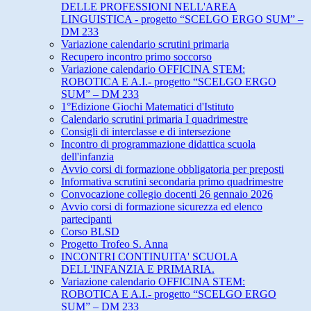
DELLE PROFESSIONI NELL'AREA
LINGUISTICA - progetto “SCELGO ERGO SUM” –
DM 233
Variazione calendario scrutini primaria
Recupero incontro primo soccorso
Variazione calendario OFFICINA STEM:
ROBOTICA E A.I.- progetto “SCELGO ERGO
SUM” – DM 233
1°Edizione Giochi Matematici d'Istituto
Calendario scrutini primaria I quadrimestre
Consigli di interclasse e di intersezione
Incontro di programmazione didattica scuola
dell'infanzia
Avvio corsi di formazione obbligatoria per preposti
Informativa scrutini secondaria primo quadrimestre
Convocazione collegio docenti 26 gennaio 2026
Avvio corsi di formazione sicurezza ed elenco
partecipanti
Corso BLSD
Progetto Trofeo S. Anna
INCONTRI CONTINUITA' SCUOLA
DELL'INFANZIA E PRIMARIA.
Variazione calendario OFFICINA STEM:
ROBOTICA E A.I.- progetto “SCELGO ERGO
SUM” – DM 233