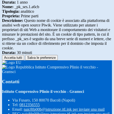
Durata:
1 anno
Nome:
_pk_ses.1.a6cb
Tipologia:
analitico
Proprieta:
Prime parti
Descrizione:
Questo nome di cookie è associato alla piattaforma di
analisi web open source Piwik. Viene utilizzato per aiutare i
proprietari di siti Web a monitorare il comportamento dei visitatori e
misurare le prestazioni del sito. È un cookie di tipo pattern, in cui il
prefisso _pk_ses è seguito da una breve serie di numeri e lettere, che
si ritiene sia un codice di riferimento per il dominio che imposta il
cookie.
Durata:
30 minuti
Accetta tutti
Salva le preferenze
Istituto Comprensivo Plinio il vecchio -
Gramsci
Contatti
Istituto Comprensivo Plinio il vecchio - Gramsci
Via Fusaro, 150 80070 Bacoli (Napoli)
Tel:
0812356555
Email:
naic8fp00b@istruzione.it
Link per inviare una mail
PEC:
naic8fp00b@pec.istruzione.it
Link per inviare una mail