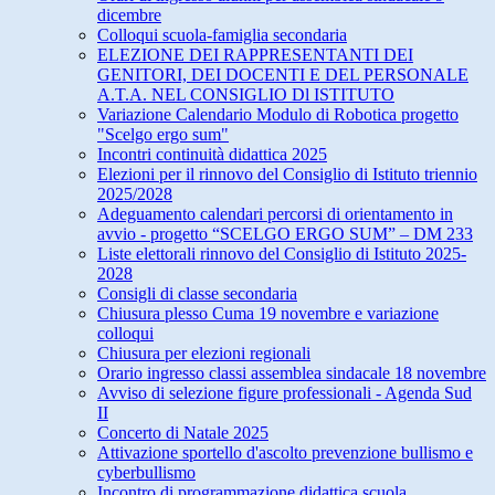
dicembre
Colloqui scuola-famiglia secondaria
ELEZIONE DEI RAPPRESENTANTI DEI
GENITORI, DEI DOCENTI E DEL PERSONALE
A.T.A. NEL CONSIGLIO Dl ISTITUTO
Variazione Calendario Modulo di Robotica progetto
"Scelgo ergo sum"
Incontri continuità didattica 2025
Elezioni per il rinnovo del Consiglio di Istituto triennio
2025/2028
Adeguamento calendari percorsi di orientamento in
avvio - progetto “SCELGO ERGO SUM” – DM 233
Liste elettorali rinnovo del Consiglio di Istituto 2025-
2028
Consigli di classe secondaria
Chiusura plesso Cuma 19 novembre e variazione
colloqui
Chiusura per elezioni regionali
Orario ingresso classi assemblea sindacale 18 novembre
Avviso di selezione figure professionali - Agenda Sud
II
Concerto di Natale 2025
Attivazione sportello d'ascolto prevenzione bullismo e
cyberbullismo
Incontro di programmazione didattica scuola