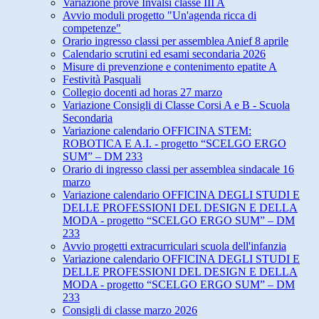
Variazione prove Invalsi classe III A
Avvio moduli progetto "Un'agenda ricca di
competenze"
Orario ingresso classi per assemblea Anief 8 aprile
Calendario scrutini ed esami secondaria 2026
Misure di prevenzione e contenimento epatite A
Festività Pasquali
Collegio docenti ad horas 27 marzo
Variazione Consigli di Classe Corsi A e B - Scuola
Secondaria
Variazione calendario OFFICINA STEM:
ROBOTICA E A.I. - progetto “SCELGO ERGO
SUM” – DM 233
Orario di ingresso classi per assemblea sindacale 16
marzo
Variazione calendario OFFICINA DEGLI STUDI E
DELLE PROFESSIONI DEL DESIGN E DELLA
MODA - progetto “SCELGO ERGO SUM” – DM
233
Avvio progetti extracurriculari scuola dell'infanzia
Variazione calendario OFFICINA DEGLI STUDI E
DELLE PROFESSIONI DEL DESIGN E DELLA
MODA - progetto “SCELGO ERGO SUM” – DM
233
Consigli di classe marzo 2026