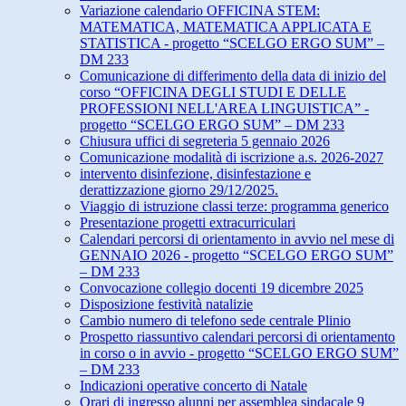
Variazione calendario OFFICINA STEM:
MATEMATICA, MATEMATICA APPLICATA E
STATISTICA - progetto “SCELGO ERGO SUM” –
DM 233
Comunicazione di differimento della data di inizio del
corso “OFFICINA DEGLI STUDI E DELLE
PROFESSIONI NELL'AREA LINGUISTICA” -
progetto “SCELGO ERGO SUM” – DM 233
Chiusura uffici di segreteria 5 gennaio 2026
Comunicazione modalità di iscrizione a.s. 2026-2027
intervento disinfezione, disinfestazione e
derattizzazione giorno 29/12/2025.
Viaggio di istruzione classi terze: programma generico
Presentazione progetti extracurriculari
Calendari percorsi di orientamento in avvio nel mese di
GENNAIO 2026 - progetto “SCELGO ERGO SUM”
– DM 233
Convocazione collegio docenti 19 dicembre 2025
Disposizione festività natalizie
Cambio numero di telefono sede centrale Plinio
Prospetto riassuntivo calendari percorsi di orientamento
in corso o in avvio - progetto “SCELGO ERGO SUM”
– DM 233
Indicazioni operative concerto di Natale
Orari di ingresso alunni per assemblea sindacale 9