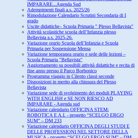
IMPARARE...Agenda Sud
Adempimenti finali a.s. 2025/26
Rimodulazione Calendario Scrutini Secondaria di I
grado
Uscite didattiche– Scuola Primaria " Plesso Bellavista"
Attività scolastiche scuola dell’Infanzia plesso
Bellavista a.s. 2025-26.
Variazione orario Scuola dell’Infanzia e Scuola
Primaria per Sospensione Mensa
Variazione temporanea orario e sede delle lezioni –
Scuola Primaria "Bellavista"
Aggiornamento su possibili attività didattiche e recita di
fine anno presso il Parco Borbonico
Programma viaggio in Cilento classi seconde
Disposizioni in merito alla chiusura del Plesso
Bellavista
Variazione sede di svolgimento dei moduli PLAYING
WITH ENGLISH e SE NON RIESCO AD
IMPARARE - Agenda sud
Variazione calendario OFFICINA STEM:
ROBOTICA E A.I. - progetto “SCELGO ERGO
SUM” – DM 233
Variazione calendario OFFICINA DEGLI STUDI E
DELLE PROFESSIONI NEL SETTORE DELLA
MUSICA - progetto “SCELGO ERGO SUM” – DM