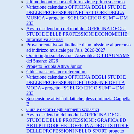
Ultimo incontro corso di formazione primo soccorso
Variazione calendario OFFICINA DEGLI STUDI E
DELLE PROFESSIONI NEL SETTORE DELLA
MUSICA - progetto “SCELGO ERGO SUM” – DM
233
Avvio e calendario del modulo “OFFICINA DEGLI
STUDI E DELLE PROFESSIONI ECONOMICHE”
Informativa acariasi
Prova orientativo-attitudinale di ammissione al percorso
ad indirizzo musicale per l’a.s. 2026-2027
Orario ingresso classi per Assemblea GILDAUNAMS
del 5marzo 2026
Progetto Scuola Attiva Junior
Chiusura scuola per referendum
Variazione calendario OFFICINA DEGLI STUDI E
DELLE PROFESSIONI DEL DESIGN E DELLA
MODA - progetto “SCELGO ERGO SUM” – DM
233
Sospensione attività didattiche plesso Infanzia Cappella
B
Cura e decoro degli ambienti scolastici
Avvio e calendari dei moduli - OFFICINA DEGLI
STUDI E DELLE PROFESSIONI : GRAFICA ED
ARTI PITTORICHE - OFFICINA DEGLI STUDI E
DELLE PROFESSIONI NELLO SPORT progetto