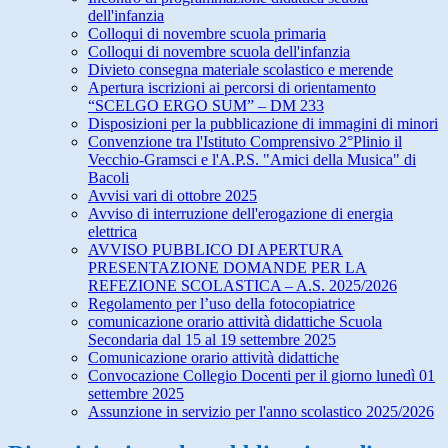
dell'infanzia
Colloqui di novembre scuola primaria
Colloqui di novembre scuola dell'infanzia
Divieto consegna materiale scolastico e merende
Apertura iscrizioni ai percorsi di orientamento
“SCELGO ERGO SUM” – DM 233
Disposizioni per la pubblicazione di immagini di minori
Convenzione tra l'Istituto Comprensivo 2°Plinio il
Vecchio-Gramsci e l'A.P.S. "Amici della Musica" di
Bacoli
Avvisi vari di ottobre 2025
Avviso di interruzione dell'erogazione di energia
elettrica
AVVISO PUBBLICO DI APERTURA
PRESENTAZIONE DOMANDE PER LA
REFEZIONE SCOLASTICA – A.S. 2025/2026
Regolamento per l’uso della fotocopiatrice
comunicazione orario attività didattiche Scuola
Secondaria dal 15 al 19 settembre 2025
Comunicazione orario attività didattiche
Convocazione Collegio Docenti per il giorno lunedì 01
settembre 2025
Assunzione in servizio per l'anno scolastico 2025/2026