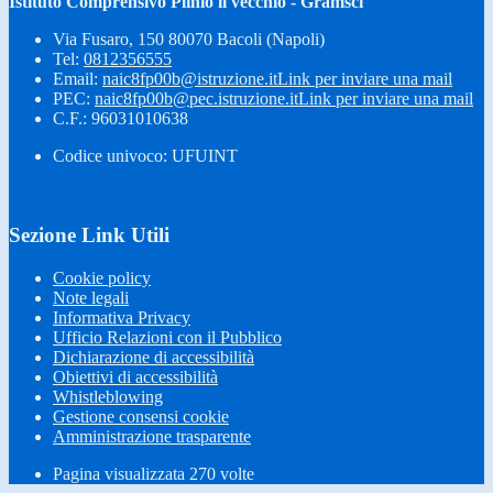
Istituto Comprensivo Plinio il vecchio - Gramsci
Via Fusaro, 150 80070 Bacoli (Napoli)
Tel:
0812356555
Email:
naic8fp00b@istruzione.it
Link per inviare una mail
PEC:
naic8fp00b@pec.istruzione.it
Link per inviare una mail
C.F.: 96031010638
Codice univoco: UFUINT
Sezione Link Utili
Cookie policy
Note legali
Informativa Privacy
Ufficio Relazioni con il Pubblico
Dichiarazione di accessibilità
Obiettivi di accessibilità
Whistleblowing
Gestione consensi cookie
Amministrazione trasparente
Pagina visualizzata
270
volte