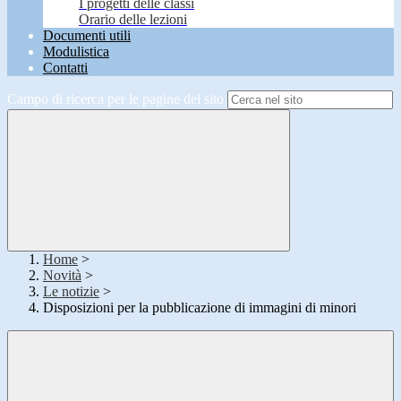
I progetti delle classi
Orario delle lezioni
Documenti utili
Modulistica
Contatti
Campo di ricerca per le pagine del sito
Home
>
Novità
>
Le notizie
>
Disposizioni per la pubblicazione di immagini di minori