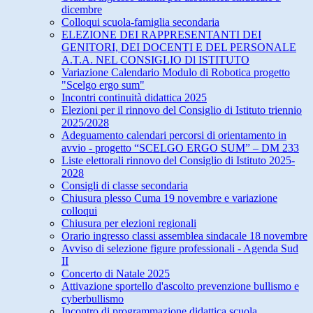
dicembre
Colloqui scuola-famiglia secondaria
ELEZIONE DEI RAPPRESENTANTI DEI
GENITORI, DEI DOCENTI E DEL PERSONALE
A.T.A. NEL CONSIGLIO Dl ISTITUTO
Variazione Calendario Modulo di Robotica progetto
"Scelgo ergo sum"
Incontri continuità didattica 2025
Elezioni per il rinnovo del Consiglio di Istituto triennio
2025/2028
Adeguamento calendari percorsi di orientamento in
avvio - progetto “SCELGO ERGO SUM” – DM 233
Liste elettorali rinnovo del Consiglio di Istituto 2025-
2028
Consigli di classe secondaria
Chiusura plesso Cuma 19 novembre e variazione
colloqui
Chiusura per elezioni regionali
Orario ingresso classi assemblea sindacale 18 novembre
Avviso di selezione figure professionali - Agenda Sud
II
Concerto di Natale 2025
Attivazione sportello d'ascolto prevenzione bullismo e
cyberbullismo
Incontro di programmazione didattica scuola