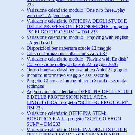
233
Variazione calendario modulo "One two three...play
with me" - Agenda sud
Variazione calendario OFFICINA DEGLI STUDI E
DELLE PROFESSIONI ECONOMICHE - progetto
“SCELGO ERGO SUM” – DM 233
Variazione calendario modulo "Enjoying with english"
- Agenda sud
Disposizioni per riapertura scuole 22 maggio
Corso di formazione sulla sicurezza Art.37
Variazione calendario modulo "Playing with English"
Convocazione collegio docenti 22 maggio 2026
Orario ingresso classi per assemblea Anief 22 giugno
Incontro informativo viaggio classi seconde
Progetto Cinema e Immagini per la Scuola - seconda
settimana
Aggiornamento calendario OFFICINA DEGLI STUDI
E DELLE PROFESSIONI NELL'AREA
LINGUISTICA - progetto “SCELGO ERGO SUM” –
DM 233
Variazione calendario OFFICINA STEM:
ROBOTICA E A.I. - progetto “SCELGO ERGO
SUM” – DM 233
Variazione calendario OFFICINA DEGLI STUDI E
DELLE PROFESSIONI : GRAFICA ED ARTI