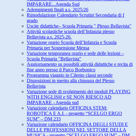
IMPARARE...Agenda Sud
Adempimenti finali a.s. 2025/26
Rimodulazione Calendario Scrutini Secondaria di I
grado
Uscite didattiche– Scuola Primaria " Plesso Bellavista"
Attività scolastiche scuola dell’Infanzia plesso
Bellavista a.s. 2025-26.
Variazione orario Scuola dell’Infanzia e Scuola
Primaria per Sospensione Mensa
Variazione temporanea orario e sede delle lezioni –
Scuola Primaria "Bellavista"
Aggiornamento su possibili attività didattiche e recita di
fine anno presso il Parco Borbonico
Programma viaggio in Cilento classi seconde
Disposizioni in merito alla chiusura del Plesso
Bellavista
Variazione sede di svolgimento dei moduli PLAYING
WITH ENGLISH e SE NON RIESCO AD
IMPARARE - Agenda sud
Variazione calendario OFFICINA STEM:
ROBOTICA E A.I. - progetto “SCELGO ERGO
SUM” – DM 233
Variazione calendario OFFICINA DEGLI STUDI E
DELLE PROFESSIONI NEL SETTORE DELLA
MUSICA - progetto “SCELGO ERGO SUM” – DM