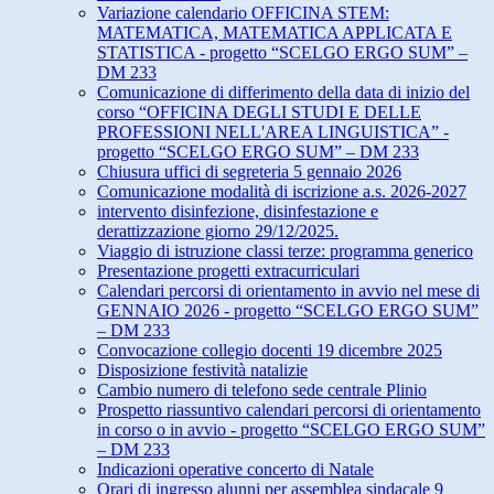
Variazione calendario OFFICINA STEM:
MATEMATICA, MATEMATICA APPLICATA E
STATISTICA - progetto “SCELGO ERGO SUM” –
DM 233
Comunicazione di differimento della data di inizio del
corso “OFFICINA DEGLI STUDI E DELLE
PROFESSIONI NELL'AREA LINGUISTICA” -
progetto “SCELGO ERGO SUM” – DM 233
Chiusura uffici di segreteria 5 gennaio 2026
Comunicazione modalità di iscrizione a.s. 2026-2027
intervento disinfezione, disinfestazione e
derattizzazione giorno 29/12/2025.
Viaggio di istruzione classi terze: programma generico
Presentazione progetti extracurriculari
Calendari percorsi di orientamento in avvio nel mese di
GENNAIO 2026 - progetto “SCELGO ERGO SUM”
– DM 233
Convocazione collegio docenti 19 dicembre 2025
Disposizione festività natalizie
Cambio numero di telefono sede centrale Plinio
Prospetto riassuntivo calendari percorsi di orientamento
in corso o in avvio - progetto “SCELGO ERGO SUM”
– DM 233
Indicazioni operative concerto di Natale
Orari di ingresso alunni per assemblea sindacale 9