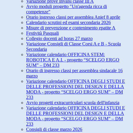
Variazione prove Invalsi classe III A
Avvio moduli progetto "Un'agenda ricca di
competenze"
Orario ingresso classi per assemblea Anief 8 aprile
Calendario scrutini ed esami secondaria 2026
Misure di prevenzione e contenimento epatite A
Festività Pasquali
Collegio docenti ad horas 27 marzo
Variazione Consigli di Classe Corsi A e B - Scuola
Secondaria
Variazione calendario OFFICINA STEM:
ROBOTICA E A.I. - progetto “SCELGO ERGO
SUM” – DM 233
Orario di ingresso classi per assemblea sindacale 16
marzo
Variazione calendario OFFICINA DEGLI STUDI E
DELLE PROFESSIONI DEL DESIGN E DELLA
MODA - progetto “SCELGO ERGO SUM” – DM
233
Avvio progetti extracurriculari scuola dell'infanzia
Variazione calendario OFFICINA DEGLI STUDI E
DELLE PROFESSIONI DEL DESIGN E DELLA
MODA - progetto “SCELGO ERGO SUM” – DM
233
Consigli di classe marzo 2026