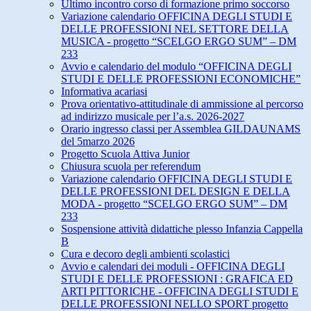
Ultimo incontro corso di formazione primo soccorso
Variazione calendario OFFICINA DEGLI STUDI E
DELLE PROFESSIONI NEL SETTORE DELLA
MUSICA - progetto “SCELGO ERGO SUM” – DM
233
Avvio e calendario del modulo “OFFICINA DEGLI
STUDI E DELLE PROFESSIONI ECONOMICHE”
Informativa acariasi
Prova orientativo-attitudinale di ammissione al percorso
ad indirizzo musicale per l’a.s. 2026-2027
Orario ingresso classi per Assemblea GILDAUNAMS
del 5marzo 2026
Progetto Scuola Attiva Junior
Chiusura scuola per referendum
Variazione calendario OFFICINA DEGLI STUDI E
DELLE PROFESSIONI DEL DESIGN E DELLA
MODA - progetto “SCELGO ERGO SUM” – DM
233
Sospensione attività didattiche plesso Infanzia Cappella
B
Cura e decoro degli ambienti scolastici
Avvio e calendari dei moduli - OFFICINA DEGLI
STUDI E DELLE PROFESSIONI : GRAFICA ED
ARTI PITTORICHE - OFFICINA DEGLI STUDI E
DELLE PROFESSIONI NELLO SPORT progetto