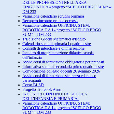
DELLE PROFESSIONI NELL'AREA
LINGUISTICA - progetto “SCELGO ERGO SUM” –
DM 233
Variazione calendario scrutini primaria
Recupero incontro primo soccorso
Variazione calendario OFFICINA STEM:
ROBOTICA E A.I.- progetto “SCELGO ERGO
SUM” – DM 233
1°Edizione Giochi Matematici d'Istituto
Calendario scrutini primaria I quadrimestre
Consigli di interclasse e di intersezione
Incontro di programmazione didattica scuola
dell'infanzia
Avvio corsi di formazione obbligatoria per preposti
Informativa scrutini secondaria primo quadrimestre
Convocazione collegio docenti 26 gennaio 2026
Avvio corsi di formazione sicurezza ed elenco
partecipanti
Corso BLSD
Progetto Trofeo S. Anna
INCONTRI CONTINUITA' SCUOLA
DELL'INFANZIA E PRIMARIA.
Variazione calendario OFFICINA STEM:
ROBOTICA E A.I.- progetto “SCELGO ERGO
SUM” – DM 233