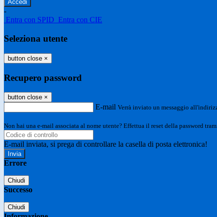
-
Entra con SPID
Entra con CIE
Seleziona utente
button close
×
Recupero password
button close
×
E-mail
Verrà inviato un messaggio all'indirizz
Non hai una e-mail associata al nome utente? Effettua il reset della password tram
E-mail inviata, si prega di controllare la casella di posta elettronica!
Errore
Chiudi
Successo
Chiudi
Informazione