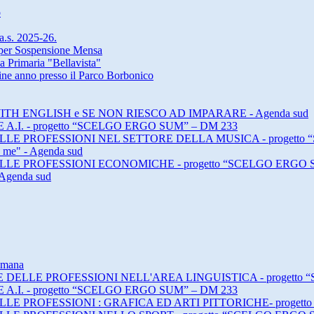
o
 a.s. 2025-26.
a per Sospensione Mensa
a Primaria "Bellavista"
 fine anno presso il Parco Borbonico
ING WITH ENGLISH e SE NON RIESCO AD IMPARARE - Agenda sud
E A.I. - progetto “SCELGO ERGO SUM” – DM 233
E DELLE PROFESSIONI NEL SETTORE DELLA MUSICA - progett
h me" - Agenda sud
E DELLE PROFESSIONI ECONOMICHE - progetto “SCELGO ERGO 
 Agenda sud
timana
DI E DELLE PROFESSIONI NELL'AREA LINGUISTICA - progett
E A.I. - progetto “SCELGO ERGO SUM” – DM 233
 DELLE PROFESSIONI : GRAFICA ED ARTI PITTORICHE- proge