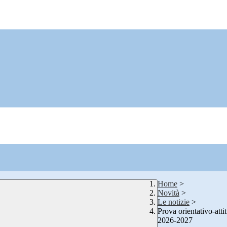
Home
>
Novità
>
Le notizie
>
Prova orientativo-atti
2026-2027