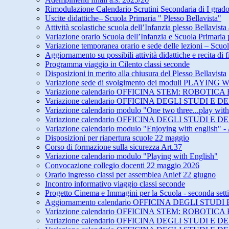
Rimodulazione Calendario Scrutini Secondaria di I grad
Uscite didattiche– Scuola Primaria " Plesso Bellavista"
Attività scolastiche scuola dell’Infanzia plesso Bellavista
Variazione orario Scuola dell’Infanzia e Scuola Primari
Variazione temporanea orario e sede delle lezioni – Scuol
Aggiornamento su possibili attività didattiche e recita di
Programma viaggio in Cilento classi seconde
Disposizioni in merito alla chiusura del Plesso Bellavista
Variazione sede di svolgimento dei moduli PLAY
Variazione calendario OFFICINA STEM: ROBOTICA 
Variazione calendario OFFICINA DEGLI STUDI 
Variazione calendario modulo "One two three...play wit
Variazione calendario OFFICINA DEGLI STUDI 
Variazione calendario modulo "Enjoying with english" -
Disposizioni per riapertura scuole 22 maggio
Corso di formazione sulla sicurezza Art.37
Variazione calendario modulo "Playing with English"
Convocazione collegio docenti 22 maggio 2026
Orario ingresso classi per assemblea Anief 22 giugno
Incontro informativo viaggio classi seconde
Progetto Cinema e Immagini per la Scuola - seconda set
Aggiornamento calendario OFFICINA DEGLI STU
Variazione calendario OFFICINA STEM: ROBOTICA 
Variazione calendario OFFICINA DEGLI STUDI E