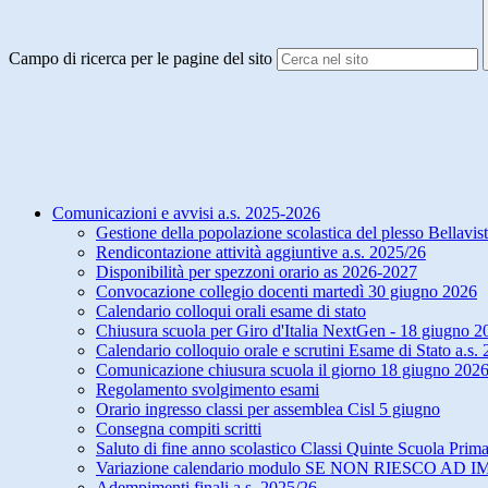
Campo di ricerca per le pagine del sito
Comunicazioni e avvisi a.s. 2025-2026
Gestione della popolazione scolastica del plesso Bellavis
Rendicontazione attività aggiuntive a.s. 2025/26
Disponibilità per spezzoni orario as 2026-2027
Convocazione collegio docenti martedì 30 giugno 2026
Calendario colloqui orali esame di stato
Chiusura scuola per Giro d'Italia NextGen - 18 giugno 2
Calendario colloquio orale e scrutini Esame di Stato a.s
Comunicazione chiusura scuola il giorno 18 giugno 2026
Regolamento svolgimento esami
Orario ingresso classi per assemblea Cisl 5 giugno
Consegna compiti scritti
Saluto di fine anno scolastico Classi Quinte Scuola Prima
Variazione calendario modulo SE NON RIESCO AD 
Adempimenti finali a.s. 2025/26