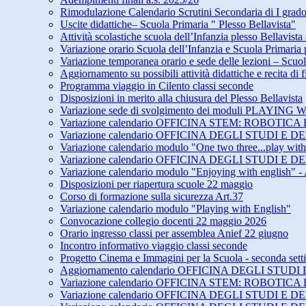
Rimodulazione Calendario Scrutini Secondaria di I grad
Uscite didattiche– Scuola Primaria " Plesso Bellavista"
Attività scolastiche scuola dell’Infanzia plesso Bellavista
Variazione orario Scuola dell’Infanzia e Scuola Primari
Variazione temporanea orario e sede delle lezioni – Scuol
Aggiornamento su possibili attività didattiche e recita di
Programma viaggio in Cilento classi seconde
Disposizioni in merito alla chiusura del Plesso Bellavista
Variazione sede di svolgimento dei moduli PLAY
Variazione calendario OFFICINA STEM: ROBOTICA 
Variazione calendario OFFICINA DEGLI STUDI 
Variazione calendario modulo "One two three...play wit
Variazione calendario OFFICINA DEGLI STUDI 
Variazione calendario modulo "Enjoying with english" -
Disposizioni per riapertura scuole 22 maggio
Corso di formazione sulla sicurezza Art.37
Variazione calendario modulo "Playing with English"
Convocazione collegio docenti 22 maggio 2026
Orario ingresso classi per assemblea Anief 22 giugno
Incontro informativo viaggio classi seconde
Progetto Cinema e Immagini per la Scuola - seconda set
Aggiornamento calendario OFFICINA DEGLI STU
Variazione calendario OFFICINA STEM: ROBOTICA 
Variazione calendario OFFICINA DEGLI STUDI E