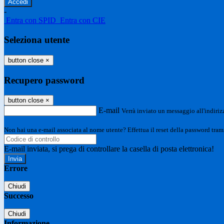
-
Entra con SPID
Entra con CIE
Seleziona utente
button close
×
Recupero password
button close
×
E-mail
Verrà inviato un messaggio all'indirizz
Non hai una e-mail associata al nome utente? Effettua il reset della password tram
E-mail inviata, si prega di controllare la casella di posta elettronica!
Errore
Chiudi
Successo
Chiudi
Informazione