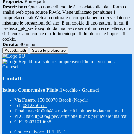
Proprieta:
Prime parti
Descrizione:
Questo nome di cookie è associato alla piattaforma di
analisi web open source Piwik. Viene utilizzato per aiutare i
proprietari di siti Web a monitorare il comportamento dei visitatori e
misurare le prestazioni del sito. È un cookie di tipo pattern, in cui il
prefisso _pk_ses è seguito da una breve serie di numeri e lettere, che
si ritiene sia un codice di riferimento per il dominio che imposta il
cookie.
Durata:
30 minuti
Accetta tutti
Salva le preferenze
Istituto Comprensivo Plinio il vecchio -
Gramsci
Contatti
Istituto Comprensivo Plinio il vecchio - Gramsci
Via Fusaro, 150 80070 Bacoli (Napoli)
Tel:
0812356555
Email:
naic8fp00b@istruzione.it
Link per inviare una mail
PEC:
naic8fp00b@pec.istruzione.it
Link per inviare una mail
C.F.: 96031010638
Codice univoco: UFUINT