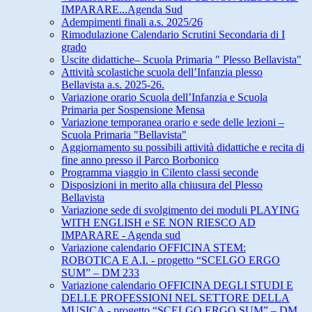
IMPARARE...Agenda Sud
Adempimenti finali a.s. 2025/26
Rimodulazione Calendario Scrutini Secondaria di I
grado
Uscite didattiche– Scuola Primaria " Plesso Bellavista"
Attività scolastiche scuola dell’Infanzia plesso
Bellavista a.s. 2025-26.
Variazione orario Scuola dell’Infanzia e Scuola
Primaria per Sospensione Mensa
Variazione temporanea orario e sede delle lezioni –
Scuola Primaria "Bellavista"
Aggiornamento su possibili attività didattiche e recita di
fine anno presso il Parco Borbonico
Programma viaggio in Cilento classi seconde
Disposizioni in merito alla chiusura del Plesso
Bellavista
Variazione sede di svolgimento dei moduli PLAYING
WITH ENGLISH e SE NON RIESCO AD
IMPARARE - Agenda sud
Variazione calendario OFFICINA STEM:
ROBOTICA E A.I. - progetto “SCELGO ERGO
SUM” – DM 233
Variazione calendario OFFICINA DEGLI STUDI E
DELLE PROFESSIONI NEL SETTORE DELLA
MUSICA - progetto “SCELGO ERGO SUM” – DM