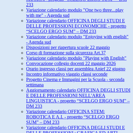
233
Variazione calendario modulo "One two three...play
with me" - Agenda sud
Variazione calendario OFFICINA DEGLI STUDI E
DELLE PROFESSIONI ECONOMICHE - progetto
“SCELGO ERGO SUM” – DM 233
Variazione calendario modulo "Enjoying with english"
- Agenda sud
Disposizioni per riapertura scuole 22 maggio
Corso di formazione sulla sicurezza Art.37
Variazione calendario modulo "Playing with English"
Convocazione collegio docenti 22 maggio 2026
Orario ingresso classi per assemblea Anief 22 giugno
Incontro informativo viaggio classi seconde
Progetto Cinema e Immagini per la Scuola - seconda
settimana
Aggiornamento calendario OFFICINA DEGLI STUDI
E DELLE PROFESSIONI NELL'AREA
LINGUISTICA - progetto “SCELGO ERGO SUM” –
DM 233
Variazione calendario OFFICINA STEM:
ROBOTICA E A.I. - progetto “SCELGO ERGO
SUM” – DM 233
Variazione calendario OFFICINA DEGLI STUDI E
DELLE PROFESSIONI : GRAFICA ED ARTI