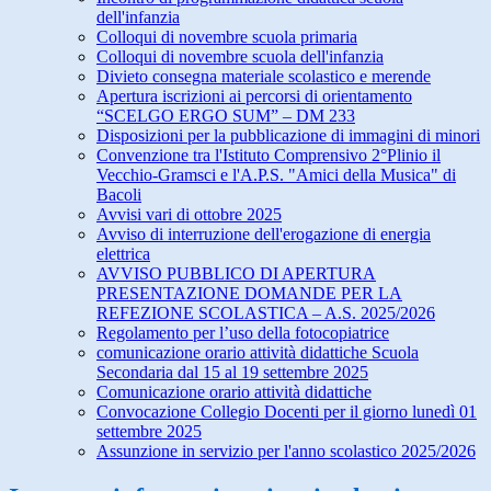
dell'infanzia
Colloqui di novembre scuola primaria
Colloqui di novembre scuola dell'infanzia
Divieto consegna materiale scolastico e merende
Apertura iscrizioni ai percorsi di orientamento
“SCELGO ERGO SUM” – DM 233
Disposizioni per la pubblicazione di immagini di minori
Convenzione tra l'Istituto Comprensivo 2°Plinio il
Vecchio-Gramsci e l'A.P.S. "Amici della Musica" di
Bacoli
Avvisi vari di ottobre 2025
Avviso di interruzione dell'erogazione di energia
elettrica
AVVISO PUBBLICO DI APERTURA
PRESENTAZIONE DOMANDE PER LA
REFEZIONE SCOLASTICA – A.S. 2025/2026
Regolamento per l’uso della fotocopiatrice
comunicazione orario attività didattiche Scuola
Secondaria dal 15 al 19 settembre 2025
Comunicazione orario attività didattiche
Convocazione Collegio Docenti per il giorno lunedì 01
settembre 2025
Assunzione in servizio per l'anno scolastico 2025/2026