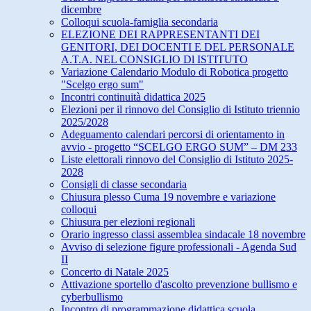
dicembre
Colloqui scuola-famiglia secondaria
ELEZIONE DEI RAPPRESENTANTI DEI
GENITORI, DEI DOCENTI E DEL PERSONALE
A.T.A. NEL CONSIGLIO Dl ISTITUTO
Variazione Calendario Modulo di Robotica progetto
"Scelgo ergo sum"
Incontri continuità didattica 2025
Elezioni per il rinnovo del Consiglio di Istituto triennio
2025/2028
Adeguamento calendari percorsi di orientamento in
avvio - progetto “SCELGO ERGO SUM” – DM 233
Liste elettorali rinnovo del Consiglio di Istituto 2025-
2028
Consigli di classe secondaria
Chiusura plesso Cuma 19 novembre e variazione
colloqui
Chiusura per elezioni regionali
Orario ingresso classi assemblea sindacale 18 novembre
Avviso di selezione figure professionali - Agenda Sud
II
Concerto di Natale 2025
Attivazione sportello d'ascolto prevenzione bullismo e
cyberbullismo
Incontro di programmazione didattica scuola