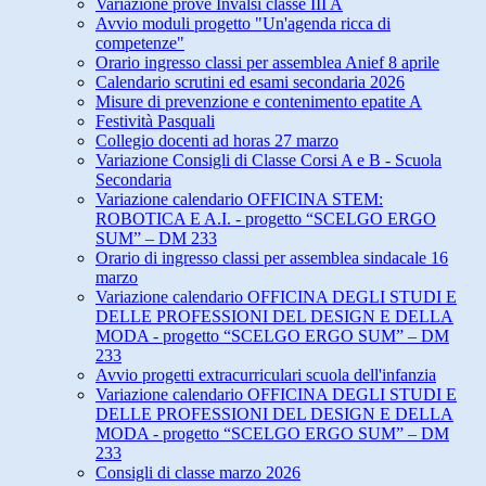
Variazione prove Invalsi classe III A
Avvio moduli progetto "Un'agenda ricca di
competenze"
Orario ingresso classi per assemblea Anief 8 aprile
Calendario scrutini ed esami secondaria 2026
Misure di prevenzione e contenimento epatite A
Festività Pasquali
Collegio docenti ad horas 27 marzo
Variazione Consigli di Classe Corsi A e B - Scuola
Secondaria
Variazione calendario OFFICINA STEM:
ROBOTICA E A.I. - progetto “SCELGO ERGO
SUM” – DM 233
Orario di ingresso classi per assemblea sindacale 16
marzo
Variazione calendario OFFICINA DEGLI STUDI E
DELLE PROFESSIONI DEL DESIGN E DELLA
MODA - progetto “SCELGO ERGO SUM” – DM
233
Avvio progetti extracurriculari scuola dell'infanzia
Variazione calendario OFFICINA DEGLI STUDI E
DELLE PROFESSIONI DEL DESIGN E DELLA
MODA - progetto “SCELGO ERGO SUM” – DM
233
Consigli di classe marzo 2026