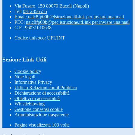
Via Fusaro, 150 80070 Bacoli (Napoli)
Tel:
0812356555
Email:
naic8fp00b@istruzione.it
Link per inviare una mail
PEC:
naic8fp00b@pec.istruzione.it
Link per inviare una mail
C.F.: 96031010638
Codice univoco: UFUINT
Sezione Link Utili
Cookie policy
Note legali
Informativa Privacy
Ufficio Relazioni con il Pubblico
Dichiarazione di accessibilità
Obiettivi di accessibilità
Whistleblowing
Gestione consensi cookie
Amministrazione trasparente
Pagina visualizzata
103
volte