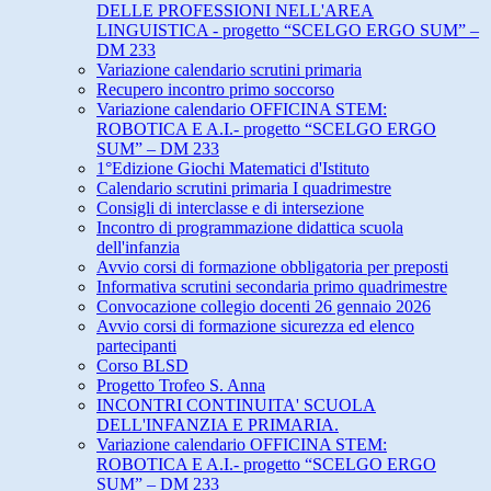
DELLE PROFESSIONI NELL'AREA
LINGUISTICA - progetto “SCELGO ERGO SUM” –
DM 233
Variazione calendario scrutini primaria
Recupero incontro primo soccorso
Variazione calendario OFFICINA STEM:
ROBOTICA E A.I.- progetto “SCELGO ERGO
SUM” – DM 233
1°Edizione Giochi Matematici d'Istituto
Calendario scrutini primaria I quadrimestre
Consigli di interclasse e di intersezione
Incontro di programmazione didattica scuola
dell'infanzia
Avvio corsi di formazione obbligatoria per preposti
Informativa scrutini secondaria primo quadrimestre
Convocazione collegio docenti 26 gennaio 2026
Avvio corsi di formazione sicurezza ed elenco
partecipanti
Corso BLSD
Progetto Trofeo S. Anna
INCONTRI CONTINUITA' SCUOLA
DELL'INFANZIA E PRIMARIA.
Variazione calendario OFFICINA STEM:
ROBOTICA E A.I.- progetto “SCELGO ERGO
SUM” – DM 233