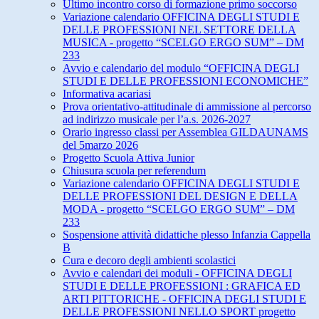
Ultimo incontro corso di formazione primo soccorso
Variazione calendario OFFICINA DEGLI STUDI E
DELLE PROFESSIONI NEL SETTORE DELLA
MUSICA - progetto “SCELGO ERGO SUM” – DM
233
Avvio e calendario del modulo “OFFICINA DEGLI
STUDI E DELLE PROFESSIONI ECONOMICHE”
Informativa acariasi
Prova orientativo-attitudinale di ammissione al percorso
ad indirizzo musicale per l’a.s. 2026-2027
Orario ingresso classi per Assemblea GILDAUNAMS
del 5marzo 2026
Progetto Scuola Attiva Junior
Chiusura scuola per referendum
Variazione calendario OFFICINA DEGLI STUDI E
DELLE PROFESSIONI DEL DESIGN E DELLA
MODA - progetto “SCELGO ERGO SUM” – DM
233
Sospensione attività didattiche plesso Infanzia Cappella
B
Cura e decoro degli ambienti scolastici
Avvio e calendari dei moduli - OFFICINA DEGLI
STUDI E DELLE PROFESSIONI : GRAFICA ED
ARTI PITTORICHE - OFFICINA DEGLI STUDI E
DELLE PROFESSIONI NELLO SPORT progetto