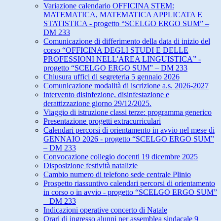
Variazione calendario OFFICINA STEM:
MATEMATICA, MATEMATICA APPLICATA E
STATISTICA - progetto “SCELGO ERGO SUM” –
DM 233
Comunicazione di differimento della data di inizio del
corso “OFFICINA DEGLI STUDI E DELLE
PROFESSIONI NELL'AREA LINGUISTICA” -
progetto “SCELGO ERGO SUM” – DM 233
Chiusura uffici di segreteria 5 gennaio 2026
Comunicazione modalità di iscrizione a.s. 2026-2027
intervento disinfezione, disinfestazione e
derattizzazione giorno 29/12/2025.
Viaggio di istruzione classi terze: programma generico
Presentazione progetti extracurriculari
Calendari percorsi di orientamento in avvio nel mese di
GENNAIO 2026 - progetto “SCELGO ERGO SUM”
– DM 233
Convocazione collegio docenti 19 dicembre 2025
Disposizione festività natalizie
Cambio numero di telefono sede centrale Plinio
Prospetto riassuntivo calendari percorsi di orientamento
in corso o in avvio - progetto “SCELGO ERGO SUM”
– DM 233
Indicazioni operative concerto di Natale
Orari di ingresso alunni per assemblea sindacale 9