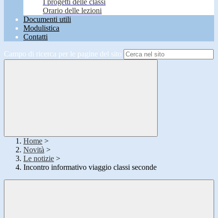
I progetti delle classi
Orario delle lezioni
Documenti utili
Modulistica
Contatti
Campo di ricerca per le pagine del sito
Home
>
Novità
>
Le notizie
>
Incontro informativo viaggio classi seconde