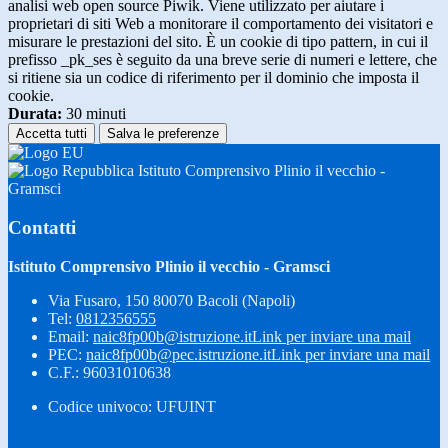
analisi web open source Piwik. Viene utilizzato per aiutare i
proprietari di siti Web a monitorare il comportamento dei visitatori e
misurare le prestazioni del sito. È un cookie di tipo pattern, in cui il
prefisso _pk_ses è seguito da una breve serie di numeri e lettere, che
si ritiene sia un codice di riferimento per il dominio che imposta il
cookie.
Durata:
30 minuti
Accetta tutti
Salva le preferenze
Istituto Comprensivo Plinio il vecchio -
Gramsci
Contatti
Istituto Comprensivo Plinio il vecchio - Gramsci
Via Fusaro, 150 80070 Bacoli (Napoli)
Tel:
0812356555
Email:
naic8fp00b@istruzione.it
Link per inviare una mail
PEC:
naic8fp00b@pec.istruzione.it
Link per inviare una mail
C.F.: 96031010638
Codice univoco: UFUINT