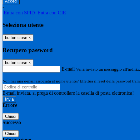
-
Entra con SPID
Entra con CIE
Seleziona utente
button close
×
Recupero password
button close
×
E-mail
Verrà inviato un messaggio all'indirizz
Non hai una e-mail associata al nome utente? Effettua il reset della password tram
E-mail inviata, si prega di controllare la casella di posta elettronica!
Errore
Chiudi
Successo
Chiudi
Informazione