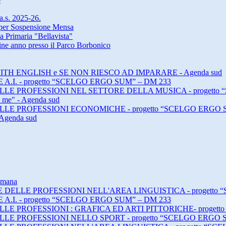
 a.s. 2025-26.
a per Sospensione Mensa
a Primaria "Bellavista"
 fine anno presso il Parco Borbonico
ING WITH ENGLISH e SE NON RIESCO AD IMPARARE - Agenda sud
E A.I. - progetto “SCELGO ERGO SUM” – DM 233
E DELLE PROFESSIONI NEL SETTORE DELLA MUSICA - progett
h me" - Agenda sud
E DELLE PROFESSIONI ECONOMICHE - progetto “SCELGO ERGO 
 Agenda sud
timana
DI E DELLE PROFESSIONI NELL'AREA LINGUISTICA - progett
E A.I. - progetto “SCELGO ERGO SUM” – DM 233
 DELLE PROFESSIONI : GRAFICA ED ARTI PITTORICHE- proge
 DELLE PROFESSIONI NELLO SPORT - progetto “SCELGO ERGO 