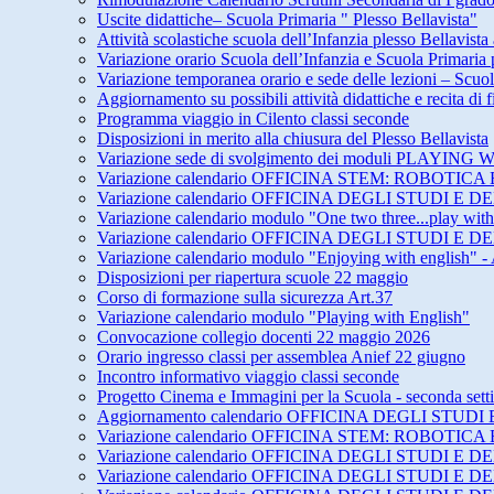
Uscite didattiche– Scuola Primaria " Plesso Bellavista"
Attività scolastiche scuola dell’Infanzia plesso Bellavista
Variazione orario Scuola dell’Infanzia e Scuola Primari
Variazione temporanea orario e sede delle lezioni – Scuol
Aggiornamento su possibili attività didattiche e recita di
Programma viaggio in Cilento classi seconde
Disposizioni in merito alla chiusura del Plesso Bellavista
Variazione sede di svolgimento dei moduli PLAY
Variazione calendario OFFICINA STEM: ROBOTICA 
Variazione calendario OFFICINA DEGLI STUDI 
Variazione calendario modulo "One two three...play wit
Variazione calendario OFFICINA DEGLI STUDI 
Variazione calendario modulo "Enjoying with english" -
Disposizioni per riapertura scuole 22 maggio
Corso di formazione sulla sicurezza Art.37
Variazione calendario modulo "Playing with English"
Convocazione collegio docenti 22 maggio 2026
Orario ingresso classi per assemblea Anief 22 giugno
Incontro informativo viaggio classi seconde
Progetto Cinema e Immagini per la Scuola - seconda set
Aggiornamento calendario OFFICINA DEGLI STU
Variazione calendario OFFICINA STEM: ROBOTICA 
Variazione calendario OFFICINA DEGLI STUDI E
Variazione calendario OFFICINA DEGLI STUDI E