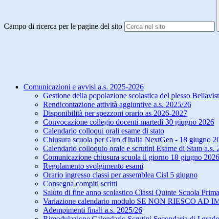
Campo di ricerca per le pagine del sito
Comunicazioni e avvisi a.s. 2025-2026
Gestione della popolazione scolastica del plesso Bellavis
Rendicontazione attività aggiuntive a.s. 2025/26
Disponibilità per spezzoni orario as 2026-2027
Convocazione collegio docenti martedì 30 giugno 2026
Calendario colloqui orali esame di stato
Chiusura scuola per Giro d'Italia NextGen - 18 giugno 2
Calendario colloquio orale e scrutini Esame di Stato a.s
Comunicazione chiusura scuola il giorno 18 giugno 2026
Regolamento svolgimento esami
Orario ingresso classi per assemblea Cisl 5 giugno
Consegna compiti scritti
Saluto di fine anno scolastico Classi Quinte Scuola Prima
Variazione calendario modulo SE NON RIESCO AD 
Adempimenti finali a.s. 2025/26
Rimodulazione Calendario Scrutini Secondaria di I grad