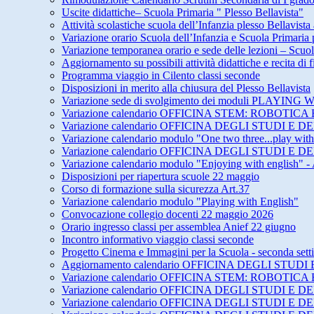
Uscite didattiche– Scuola Primaria " Plesso Bellavista"
Attività scolastiche scuola dell’Infanzia plesso Bellavista
Variazione orario Scuola dell’Infanzia e Scuola Primari
Variazione temporanea orario e sede delle lezioni – Scuol
Aggiornamento su possibili attività didattiche e recita di
Programma viaggio in Cilento classi seconde
Disposizioni in merito alla chiusura del Plesso Bellavista
Variazione sede di svolgimento dei moduli PLAY
Variazione calendario OFFICINA STEM: ROBOTICA 
Variazione calendario OFFICINA DEGLI STUDI 
Variazione calendario modulo "One two three...play wit
Variazione calendario OFFICINA DEGLI STUDI 
Variazione calendario modulo "Enjoying with english" -
Disposizioni per riapertura scuole 22 maggio
Corso di formazione sulla sicurezza Art.37
Variazione calendario modulo "Playing with English"
Convocazione collegio docenti 22 maggio 2026
Orario ingresso classi per assemblea Anief 22 giugno
Incontro informativo viaggio classi seconde
Progetto Cinema e Immagini per la Scuola - seconda set
Aggiornamento calendario OFFICINA DEGLI STU
Variazione calendario OFFICINA STEM: ROBOTICA 
Variazione calendario OFFICINA DEGLI STUDI E
Variazione calendario OFFICINA DEGLI STUDI E