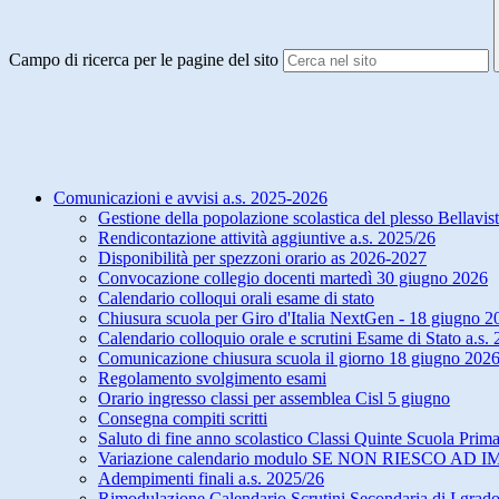
Campo di ricerca per le pagine del sito
Comunicazioni e avvisi a.s. 2025-2026
Gestione della popolazione scolastica del plesso Bellavis
Rendicontazione attività aggiuntive a.s. 2025/26
Disponibilità per spezzoni orario as 2026-2027
Convocazione collegio docenti martedì 30 giugno 2026
Calendario colloqui orali esame di stato
Chiusura scuola per Giro d'Italia NextGen - 18 giugno 2
Calendario colloquio orale e scrutini Esame di Stato a.s
Comunicazione chiusura scuola il giorno 18 giugno 2026
Regolamento svolgimento esami
Orario ingresso classi per assemblea Cisl 5 giugno
Consegna compiti scritti
Saluto di fine anno scolastico Classi Quinte Scuola Prima
Variazione calendario modulo SE NON RIESCO AD 
Adempimenti finali a.s. 2025/26
Rimodulazione Calendario Scrutini Secondaria di I grad