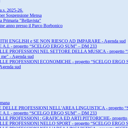
 a.s. 2025-26.
a per Sospensione Mensa
a Primaria "Bellavista"
 fine anno presso il Parco Borbonico
ING WITH ENGLISH e SE NON RIESCO AD IMPARARE - Agenda sud
E A.I. - progetto “SCELGO ERGO SUM” – DM 233
E DELLE PROFESSIONI NEL SETTORE DELLA MUSICA - progett
h me" - Agenda sud
E DELLE PROFESSIONI ECONOMICHE - progetto “SCELGO ERGO 
 Agenda sud
timana
DI E DELLE PROFESSIONI NELL'AREA LINGUISTICA - progett
E A.I. - progetto “SCELGO ERGO SUM” – DM 233
 DELLE PROFESSIONI : GRAFICA ED ARTI PITTORICHE- proge
 DELLE PROFESSIONI NELLO SPORT - progetto “SCELGO ERGO 