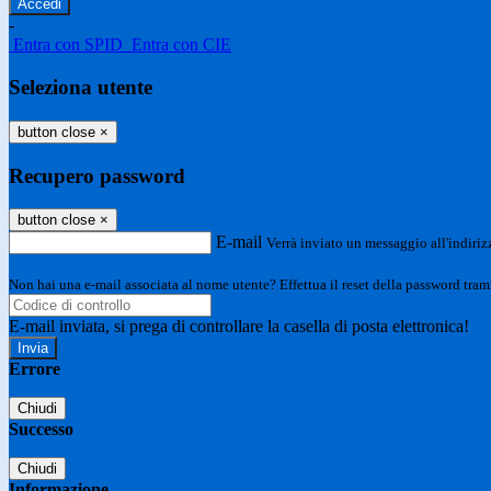
-
Entra con SPID
Entra con CIE
Seleziona utente
button close
×
Recupero password
button close
×
E-mail
Verrà inviato un messaggio all'indirizz
Non hai una e-mail associata al nome utente? Effettua il reset della password tram
E-mail inviata, si prega di controllare la casella di posta elettronica!
Errore
Chiudi
Successo
Chiudi
Informazione