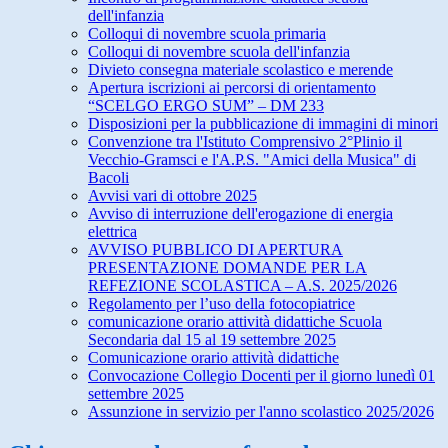
dell'infanzia
Colloqui di novembre scuola primaria
Colloqui di novembre scuola dell'infanzia
Divieto consegna materiale scolastico e merende
Apertura iscrizioni ai percorsi di orientamento
“SCELGO ERGO SUM” – DM 233
Disposizioni per la pubblicazione di immagini di minori
Convenzione tra l'Istituto Comprensivo 2°Plinio il
Vecchio-Gramsci e l'A.P.S. "Amici della Musica" di
Bacoli
Avvisi vari di ottobre 2025
Avviso di interruzione dell'erogazione di energia
elettrica
AVVISO PUBBLICO DI APERTURA
PRESENTAZIONE DOMANDE PER LA
REFEZIONE SCOLASTICA – A.S. 2025/2026
Regolamento per l’uso della fotocopiatrice
comunicazione orario attività didattiche Scuola
Secondaria dal 15 al 19 settembre 2025
Comunicazione orario attività didattiche
Convocazione Collegio Docenti per il giorno lunedì 01
settembre 2025
Assunzione in servizio per l'anno scolastico 2025/2026