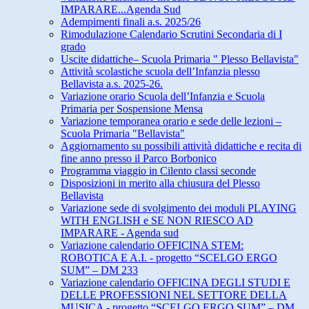
IMPARARE...Agenda Sud
Adempimenti finali a.s. 2025/26
Rimodulazione Calendario Scrutini Secondaria di I
grado
Uscite didattiche– Scuola Primaria " Plesso Bellavista"
Attività scolastiche scuola dell’Infanzia plesso
Bellavista a.s. 2025-26.
Variazione orario Scuola dell’Infanzia e Scuola
Primaria per Sospensione Mensa
Variazione temporanea orario e sede delle lezioni –
Scuola Primaria "Bellavista"
Aggiornamento su possibili attività didattiche e recita di
fine anno presso il Parco Borbonico
Programma viaggio in Cilento classi seconde
Disposizioni in merito alla chiusura del Plesso
Bellavista
Variazione sede di svolgimento dei moduli PLAYING
WITH ENGLISH e SE NON RIESCO AD
IMPARARE - Agenda sud
Variazione calendario OFFICINA STEM:
ROBOTICA E A.I. - progetto “SCELGO ERGO
SUM” – DM 233
Variazione calendario OFFICINA DEGLI STUDI E
DELLE PROFESSIONI NEL SETTORE DELLA
MUSICA - progetto “SCELGO ERGO SUM” – DM