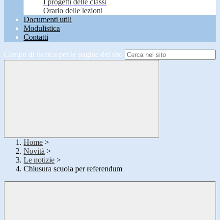
I progetti delle classi
Orario delle lezioni
Documenti utili
Modulistica
Contatti
Campo di ricerca per le pagine del sito
Home
>
Novità
>
Le notizie
>
Chiusura scuola per referendum