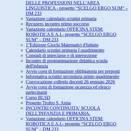
DELLE PROFESSIONI NELL'AREA
LINGUISTICA - progetto “SCELGO ERGO SUM” –
DM 233
Variazione calendario scrutini primaria
Recupero incontro primo soccorso
Variazione calendario OFFICINA STEM:
ROBOTICA E A.I.- progetto “SCELGO ERGO
SUM” – DM 233
1°Edizione Giochi Matematici d'Istituto
Calendario scrutini primaria I quadrimestre
Consigli di interclasse e di intersezione
Incontro di programmazione didattica scuola
dell'infanzia
Avvio corsi di formazione obbligatoria per preposti
Informativa scrutini secondaria primo quadrimestre
Convocazione collegio docenti 26 gennaio 2026
Avvio corsi di formazione sicurezza ed elenco
partecipanti
Corso BLSD
Progetto Trofeo S. Anna
INCONTRI CONTINUITA' SCUOLA
DELL'INFANZIA E PRIMARIA.
Variazione calendario OFFICINA STEM:
ROBOTICA E A.I.- progetto “SCELGO ERGO
SUM” – DM 233