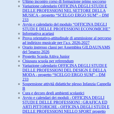
Ultimo incontro corso di formazione primo soccorso
Variazione calendario OFFICINA DEGLI STUDI E
DELLE PROFESSIONI NEL SETTORE DELLA
MUSICA - progetto “SCELGO ERGO SUM” – DM
233
Avvio e calendario del modulo “OFFICINA DEGLI
STUDI E DELLE PROFESSIONI ECONOMICHE”
Informativa acariasi
Prova orientativo-attitudinale di ammissione al percorso
ad indirizzo musicale per l’a.s. 2026-2027
Orario ingresso classi per Assemblea GILDAUNAMS
del 5marzo 2026
Progetto Scuola Attiva Junior
Chiusura scuola per referendum
Variazione calendario OFFICINA DEGLI STUDI E
DELLE PROFESSIONI DEL DESIGN E DELLA
MODA - progetto “SCELGO ERGO SUM” – DM
233
Sospensione attività didattiche plesso Infanzia Cappella
B
Cura e decoro degli ambienti scolastici
Avvio e calendari dei moduli - OFFICINA DEGLI
STUDI E DELLE PROFESSIONI : GRAFICA ED
ARTI PITTORICHE - OFFICINA DEGLI STUDI E
DELLE PROFESSIONI NELLO SPORT progetto