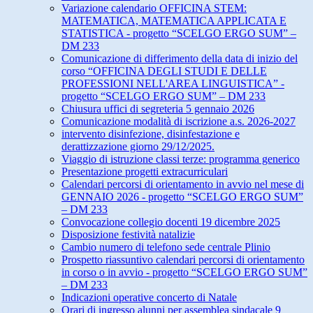
Variazione calendario OFFICINA STEM:
MATEMATICA, MATEMATICA APPLICATA E
STATISTICA - progetto “SCELGO ERGO SUM” –
DM 233
Comunicazione di differimento della data di inizio del
corso “OFFICINA DEGLI STUDI E DELLE
PROFESSIONI NELL'AREA LINGUISTICA” -
progetto “SCELGO ERGO SUM” – DM 233
Chiusura uffici di segreteria 5 gennaio 2026
Comunicazione modalità di iscrizione a.s. 2026-2027
intervento disinfezione, disinfestazione e
derattizzazione giorno 29/12/2025.
Viaggio di istruzione classi terze: programma generico
Presentazione progetti extracurriculari
Calendari percorsi di orientamento in avvio nel mese di
GENNAIO 2026 - progetto “SCELGO ERGO SUM”
– DM 233
Convocazione collegio docenti 19 dicembre 2025
Disposizione festività natalizie
Cambio numero di telefono sede centrale Plinio
Prospetto riassuntivo calendari percorsi di orientamento
in corso o in avvio - progetto “SCELGO ERGO SUM”
– DM 233
Indicazioni operative concerto di Natale
Orari di ingresso alunni per assemblea sindacale 9