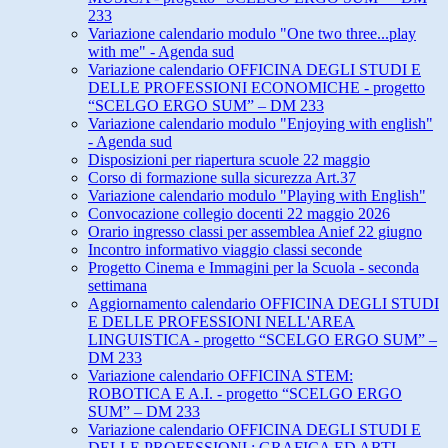
233
Variazione calendario modulo "One two three...play
with me" - Agenda sud
Variazione calendario OFFICINA DEGLI STUDI E
DELLE PROFESSIONI ECONOMICHE - progetto
“SCELGO ERGO SUM” – DM 233
Variazione calendario modulo "Enjoying with english"
- Agenda sud
Disposizioni per riapertura scuole 22 maggio
Corso di formazione sulla sicurezza Art.37
Variazione calendario modulo "Playing with English"
Convocazione collegio docenti 22 maggio 2026
Orario ingresso classi per assemblea Anief 22 giugno
Incontro informativo viaggio classi seconde
Progetto Cinema e Immagini per la Scuola - seconda
settimana
Aggiornamento calendario OFFICINA DEGLI STUDI
E DELLE PROFESSIONI NELL'AREA
LINGUISTICA - progetto “SCELGO ERGO SUM” –
DM 233
Variazione calendario OFFICINA STEM:
ROBOTICA E A.I. - progetto “SCELGO ERGO
SUM” – DM 233
Variazione calendario OFFICINA DEGLI STUDI E
DELLE PROFESSIONI : GRAFICA ED ARTI