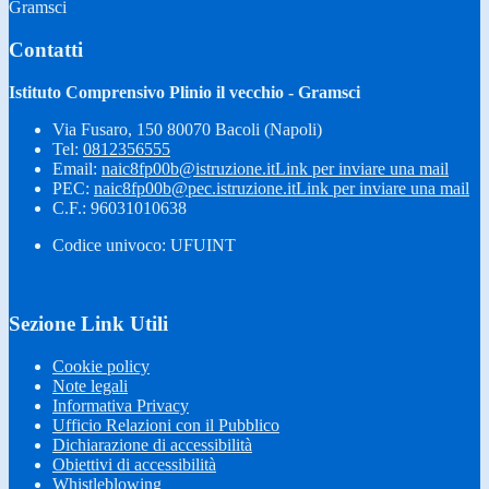
Gramsci
Contatti
Istituto Comprensivo Plinio il vecchio - Gramsci
Via Fusaro, 150 80070 Bacoli (Napoli)
Tel:
0812356555
Email:
naic8fp00b@istruzione.it
Link per inviare una mail
PEC:
naic8fp00b@pec.istruzione.it
Link per inviare una mail
C.F.: 96031010638
Codice univoco: UFUINT
Sezione Link Utili
Cookie policy
Note legali
Informativa Privacy
Ufficio Relazioni con il Pubblico
Dichiarazione di accessibilità
Obiettivi di accessibilità
Whistleblowing