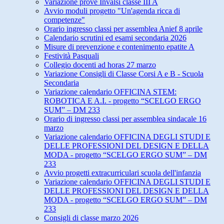
Variazione prove Invalsi classe III A
Avvio moduli progetto "Un'agenda ricca di
competenze"
Orario ingresso classi per assemblea Anief 8 aprile
Calendario scrutini ed esami secondaria 2026
Misure di prevenzione e contenimento epatite A
Festività Pasquali
Collegio docenti ad horas 27 marzo
Variazione Consigli di Classe Corsi A e B - Scuola
Secondaria
Variazione calendario OFFICINA STEM:
ROBOTICA E A.I. - progetto “SCELGO ERGO
SUM” – DM 233
Orario di ingresso classi per assemblea sindacale 16
marzo
Variazione calendario OFFICINA DEGLI STUDI E
DELLE PROFESSIONI DEL DESIGN E DELLA
MODA - progetto “SCELGO ERGO SUM” – DM
233
Avvio progetti extracurriculari scuola dell'infanzia
Variazione calendario OFFICINA DEGLI STUDI E
DELLE PROFESSIONI DEL DESIGN E DELLA
MODA - progetto “SCELGO ERGO SUM” – DM
233
Consigli di classe marzo 2026