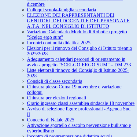
dicembre
Colloqui scuola-famiglia secondaria
ELEZIONE DEI RAPPRESENTANTI DEI
GENITORI, DEI DOCENTI E DEL PERSONALE
A.T.A. NEL CONSIGLIO Dl ISTITUTO
Variazione Calendario Modulo di Robotica progetto
"Scelgo ergo sum"
Incontri continuità didattica 2025
Elezioni per il rinnovo del Consiglio di Istituto triennio
2025/2028
Adeguamento calendari percorsi di orientamento in
avvio - progetto “SCELGO ERGO SUM” – DM 233
Liste elettorali rinnovo del Consiglio di Istituto 2025-
2028
Consigli di classe secondaria
Chiusura plesso Cuma 19 novembre e variazione
colloqui
Chiusura per elezioni regionali
Orario ingresso classi assemblea sindacale 18 novembre
Avviso di selezione figure professionali - Agenda Sud
II
Concerto di Natale 2025
Attivazione sportello d'ascolto prevenzione bullismo e
cyberbullismo
Incontro di programmazione didattica scuola