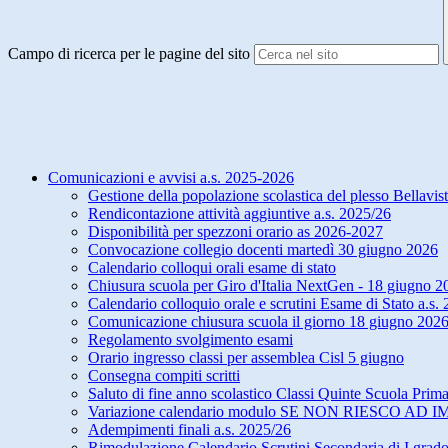
Campo di ricerca per le pagine del sito
Comunicazioni e avvisi a.s. 2025-2026
Gestione della popolazione scolastica del plesso Bellavis
Rendicontazione attività aggiuntive a.s. 2025/26
Disponibilità per spezzoni orario as 2026-2027
Convocazione collegio docenti martedì 30 giugno 2026
Calendario colloqui orali esame di stato
Chiusura scuola per Giro d'Italia NextGen - 18 giugno 2
Calendario colloquio orale e scrutini Esame di Stato a.s
Comunicazione chiusura scuola il giorno 18 giugno 2026
Regolamento svolgimento esami
Orario ingresso classi per assemblea Cisl 5 giugno
Consegna compiti scritti
Saluto di fine anno scolastico Classi Quinte Scuola Prima
Variazione calendario modulo SE NON RIESCO AD 
Adempimenti finali a.s. 2025/26
Rimodulazione Calendario Scrutini Secondaria di I grad