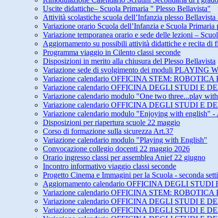
Uscite didattiche– Scuola Primaria " Plesso Bellavista"
Attività scolastiche scuola dell’Infanzia plesso Bellavista
Variazione orario Scuola dell’Infanzia e Scuola Primari
Variazione temporanea orario e sede delle lezioni – Scuol
Aggiornamento su possibili attività didattiche e recita di
Programma viaggio in Cilento classi seconde
Disposizioni in merito alla chiusura del Plesso Bellavista
Variazione sede di svolgimento dei moduli PLAY
Variazione calendario OFFICINA STEM: ROBOTICA 
Variazione calendario OFFICINA DEGLI STUDI 
Variazione calendario modulo "One two three...play wit
Variazione calendario OFFICINA DEGLI STUDI 
Variazione calendario modulo "Enjoying with english" -
Disposizioni per riapertura scuole 22 maggio
Corso di formazione sulla sicurezza Art.37
Variazione calendario modulo "Playing with English"
Convocazione collegio docenti 22 maggio 2026
Orario ingresso classi per assemblea Anief 22 giugno
Incontro informativo viaggio classi seconde
Progetto Cinema e Immagini per la Scuola - seconda set
Aggiornamento calendario OFFICINA DEGLI STU
Variazione calendario OFFICINA STEM: ROBOTICA 
Variazione calendario OFFICINA DEGLI STUDI E
Variazione calendario OFFICINA DEGLI STUDI E