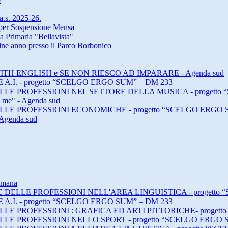
 a.s. 2025-26.
a per Sospensione Mensa
a Primaria "Bellavista"
 fine anno presso il Parco Borbonico
ING WITH ENGLISH e SE NON RIESCO AD IMPARARE - Agenda sud
E A.I. - progetto “SCELGO ERGO SUM” – DM 233
E DELLE PROFESSIONI NEL SETTORE DELLA MUSICA - progett
h me" - Agenda sud
E DELLE PROFESSIONI ECONOMICHE - progetto “SCELGO ERGO 
 Agenda sud
timana
DI E DELLE PROFESSIONI NELL'AREA LINGUISTICA - progett
E A.I. - progetto “SCELGO ERGO SUM” – DM 233
 DELLE PROFESSIONI : GRAFICA ED ARTI PITTORICHE- proge
 DELLE PROFESSIONI NELLO SPORT - progetto “SCELGO ERGO 