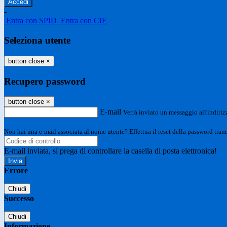
-
Entra con SPID
Entra con CIE
Seleziona utente
button close
×
Recupero password
button close
×
E-mail
Verrà inviato un messaggio all'indirizz
Non hai una e-mail associata al nome utente? Effettua il reset della password tram
E-mail inviata, si prega di controllare la casella di posta elettronica!
Errore
Chiudi
Successo
Chiudi
Informazione