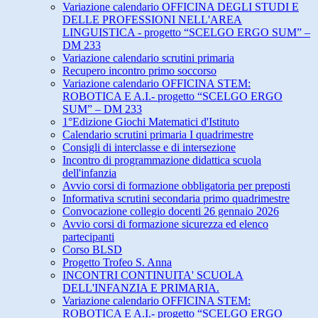
Variazione calendario OFFICINA DEGLI STUDI E
DELLE PROFESSIONI NELL'AREA
LINGUISTICA - progetto “SCELGO ERGO SUM” –
DM 233
Variazione calendario scrutini primaria
Recupero incontro primo soccorso
Variazione calendario OFFICINA STEM:
ROBOTICA E A.I.- progetto “SCELGO ERGO
SUM” – DM 233
1°Edizione Giochi Matematici d'Istituto
Calendario scrutini primaria I quadrimestre
Consigli di interclasse e di intersezione
Incontro di programmazione didattica scuola
dell'infanzia
Avvio corsi di formazione obbligatoria per preposti
Informativa scrutini secondaria primo quadrimestre
Convocazione collegio docenti 26 gennaio 2026
Avvio corsi di formazione sicurezza ed elenco
partecipanti
Corso BLSD
Progetto Trofeo S. Anna
INCONTRI CONTINUITA' SCUOLA
DELL'INFANZIA E PRIMARIA.
Variazione calendario OFFICINA STEM:
ROBOTICA E A.I.- progetto “SCELGO ERGO