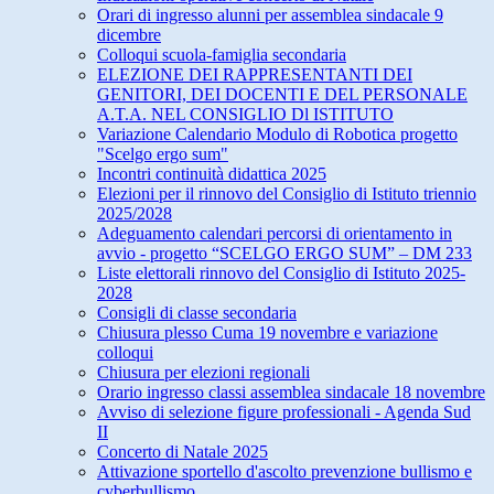
Orari di ingresso alunni per assemblea sindacale 9
dicembre
Colloqui scuola-famiglia secondaria
ELEZIONE DEI RAPPRESENTANTI DEI
GENITORI, DEI DOCENTI E DEL PERSONALE
A.T.A. NEL CONSIGLIO Dl ISTITUTO
Variazione Calendario Modulo di Robotica progetto
"Scelgo ergo sum"
Incontri continuità didattica 2025
Elezioni per il rinnovo del Consiglio di Istituto triennio
2025/2028
Adeguamento calendari percorsi di orientamento in
avvio - progetto “SCELGO ERGO SUM” – DM 233
Liste elettorali rinnovo del Consiglio di Istituto 2025-
2028
Consigli di classe secondaria
Chiusura plesso Cuma 19 novembre e variazione
colloqui
Chiusura per elezioni regionali
Orario ingresso classi assemblea sindacale 18 novembre
Avviso di selezione figure professionali - Agenda Sud
II
Concerto di Natale 2025
Attivazione sportello d'ascolto prevenzione bullismo e
cyberbullismo