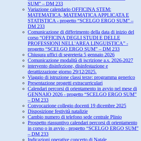
SUM” – DM 233
Variazione calendario OFFICINA STEM:
MATEMATICA, MATEMATICA APPLICATA E
STATISTICA - progetto “SCELGO ERGO SUM” –
DM 233
Comunicazione di differimento della data di inizio del
corso “OFFICINA DEGLI STUDI E DELLE
PROFESSIONI NELL'AREA LINGUISTICA” -
progetto “SCELGO ERGO SUM” – DM 233
Chiusura uffici di segreteria 5 gennaio 2026
Comunicazione modalità di iscrizione a.s. 2026-2027
intervento disinfezione, disinfestazione e
derattizzazione giorno 29/12/2025.
Viaggio di istruzione classi terze: programma generico
Presentazione progetti extracurriculari
Calendari percorsi di orientamento in avvio nel mese di
GENNAIO 2026 - progetto “SCELGO ERGO SUM”
– DM 233
Convocazione collegio docenti 19 dicembre 2025
Disposizione festività natalizie
Cambio numero di telefono sede centrale Plinio
Prospetto riassuntivo calendari percorsi di orientamento
in corso o in avvio - progetto “SCELGO ERGO SUM”
– DM 233
Indicazioni operative concerto di Natale