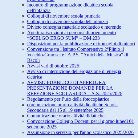
Incontro di programmazione didattica scuola
dell'infanzia
Colloqui di novembre scuola primaria
Colloqui di novembre scuola dell'infanzia
Divieto consegna materiale scolastico e merende
Apertura iscrizioni ai percorsi di orientamento
“SCELGO ERGO SUM” – DM 233
Disposizioni per la pubblicazione di immagini di minori
Convenzione tra l'Istituto Comprensivo 2°Plinio il
Vecchio-Gramsci e l'A.P.S. "Amici della Musica" di
Bacoli
Avvisi vari di ottobre 2025
Avviso di interruzione dell'erogazione di energia
elettrica
AVVISO PUBBLICO DI APERTURA
PRESENTAZIONE DOMANDE PER LA
REFEZIONE SCOLASTICA – A.S. 2025/2026
Regolamento per l’uso della fotocopiatrice
comunicazione orario attività didattiche Scuola
Secondaria dal 15 al 19 settembre 2025
Comunicazione orario attività didattiche
Convocazione Collegio Docenti per il giorno lunedì 01
settembre 2025
Assunzione in servizio per l'anno scolastico 2025/2026