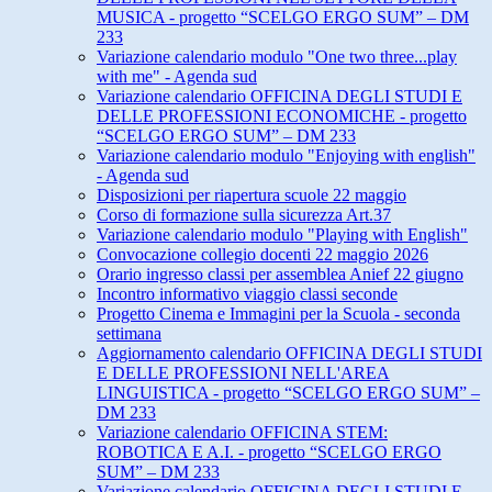
MUSICA - progetto “SCELGO ERGO SUM” – DM
233
Variazione calendario modulo "One two three...play
with me" - Agenda sud
Variazione calendario OFFICINA DEGLI STUDI E
DELLE PROFESSIONI ECONOMICHE - progetto
“SCELGO ERGO SUM” – DM 233
Variazione calendario modulo "Enjoying with english"
- Agenda sud
Disposizioni per riapertura scuole 22 maggio
Corso di formazione sulla sicurezza Art.37
Variazione calendario modulo "Playing with English"
Convocazione collegio docenti 22 maggio 2026
Orario ingresso classi per assemblea Anief 22 giugno
Incontro informativo viaggio classi seconde
Progetto Cinema e Immagini per la Scuola - seconda
settimana
Aggiornamento calendario OFFICINA DEGLI STUDI
E DELLE PROFESSIONI NELL'AREA
LINGUISTICA - progetto “SCELGO ERGO SUM” –
DM 233
Variazione calendario OFFICINA STEM:
ROBOTICA E A.I. - progetto “SCELGO ERGO
SUM” – DM 233
Variazione calendario OFFICINA DEGLI STUDI E