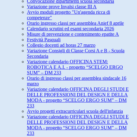
Convocazione dipartimenti scuola secondaria
Variazione prove Invalsi classe III A
Avvio moduli progetto "Un'agenda ricca di
competenze"
Orario ingresso classi per assemblea Anief 8 aprile
Calendario scrutini ed esami secondaria 2026
Misure di prevenzione e contenimento epatite A
Festività Pasquali
Collegio docenti ad horas 27 marzo
Variazione Consigli di Classe Corsi A e B - Scuola
Secondaria
Variazione calendario OFFICINA STEM:
ROBOTICA E A.I. - progetto “SCELGO ERGO
SUM” – DM 233
Orario di ingresso classi per assemblea sindacale 16
marzo
Variazione calendario OFFICINA DEGLI STUDI E
DELLE PROFESSIONI DEL DESIGN E DELLA
MODA - progetto “SCELGO ERGO SUM” – DM
233
Avvio progetti extracurriculari scuola dell'infanzia
Variazione calendario OFFICINA DEGLI STUDI E
DELLE PROFESSIONI DEL DESIGN E DELLA
MODA - progetto “SCELGO ERGO SUM” – DM
233