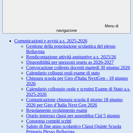
Menu di
navigazione
Comunicazioni e avvisi a.s. 2025-2026
Gestione della popolazione scolastica del plesso
Bellavista
Rendicontazione attività aggiuntive a.s. 2025/26
Disponibilità per spezzoni orario as 2026-2027
Convocazione collegio docenti martedì 30 giugno 2026
Calendario colloqui orali esame di stato
Chiusura scuola per Giro d'Italia NextGen - 18 giugno
2026
Calendario colloquio orale e scrutini Esame di Stato a.s.
2025-2026
Comunicazione chiusura scuola il giorno 18 giugno
2026 per Giro d’Italia Next Gen 2026
Regolamento svolgimento esami
Orario ingresso classi per assemblea Cisl 5 giugno
Consegna compiti scritti
Saluto di fine anno scolastico Classi Quinte Scuola
Primaria Plesso Bellavista