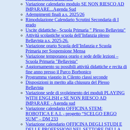
Variazione calendario modulo SE NON RIESCO AD
IMPARARE...Agenda Sud
Adempimenti finali a.s. 2025/26
Rimodulazione Calendario Scrutini Secondaria di I
grado
Uscite didattiche– Scuola Primaria " Plesso Bellavista"
Attività scolastiche scuola dell’Infanzia plesso
Bellavista a.s. 2025-26.
Variazione orario Scuola dell’Infanzia e Scuola
Primaria per Sospensione Mensa
Variazione temporanea orario e sede delle lezioni –
Scuola Primaria "Bellavista"
Aggiornamento su possibili attività didattiche e recita di
fine anno presso il Parco Borbonico
Programma viaggio in Cilento classi seconde
Disposizioni in merito alla chiusura del Plesso
Bellavista
Variazione sede di svolgimento dei moduli PLAYING
WITH ENGLISH e SE NON RIESCO AD
IMPARARE - Agenda sud
Variazione calendario OFFICINA STEM:
ROBOTICA E A.I. - progetto “SCELGO ERGO
SUM” – DM 233
Variazione calendario OFFICINA DEGLI STUDI E
DELLE PROFESSIONI NEL SETTORE DELLA