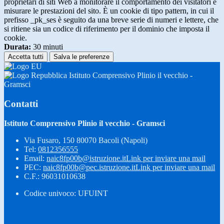
proprietari di siti Web a monitorare il comportamento dei visitatori e
misurare le prestazioni del sito. È un cookie di tipo pattern, in cui il
prefisso _pk_ses è seguito da una breve serie di numeri e lettere, che
si ritiene sia un codice di riferimento per il dominio che imposta il
cookie.
Durata:
30 minuti
Accetta tutti
Salva le preferenze
Istituto Comprensivo Plinio il vecchio -
Gramsci
Contatti
Istituto Comprensivo Plinio il vecchio - Gramsci
Via Fusaro, 150 80070 Bacoli (Napoli)
Tel:
0812356555
Email:
naic8fp00b@istruzione.it
Link per inviare una mail
PEC:
naic8fp00b@pec.istruzione.it
Link per inviare una mail
C.F.: 96031010638
Codice univoco: UFUINT