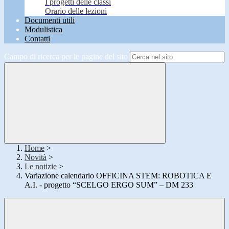
I progetti delle classi
Orario delle lezioni
Documenti utili
Modulistica
Contatti
Campo di ricerca per le pagine del sito
Home
>
Novità
>
Le notizie
>
Variazione calendario OFFICINA STEM: ROBOTICA E
A.I. - progetto “SCELGO ERGO SUM” – DM 233