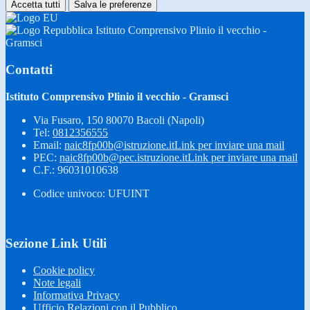
Accetta tutti
Salva le preferenze
Istituto Comprensivo Plinio il vecchio -
Gramsci
Contatti
Istituto Comprensivo Plinio il vecchio - Gramsci
Via Fusaro, 150 80070 Bacoli (Napoli)
Tel:
0812356555
Email:
naic8fp00b@istruzione.it
Link per inviare una mail
PEC:
naic8fp00b@pec.istruzione.it
Link per inviare una mail
C.F.: 96031010638
Codice univoco: UFUINT
Sezione Link Utili
Cookie policy
Note legali
Informativa Privacy
Ufficio Relazioni con il Pubblico