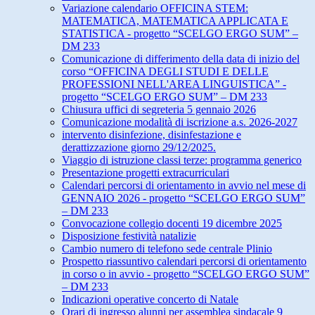
Variazione calendario OFFICINA STEM:
MATEMATICA, MATEMATICA APPLICATA E
STATISTICA - progetto “SCELGO ERGO SUM” –
DM 233
Comunicazione di differimento della data di inizio del
corso “OFFICINA DEGLI STUDI E DELLE
PROFESSIONI NELL'AREA LINGUISTICA” -
progetto “SCELGO ERGO SUM” – DM 233
Chiusura uffici di segreteria 5 gennaio 2026
Comunicazione modalità di iscrizione a.s. 2026-2027
intervento disinfezione, disinfestazione e
derattizzazione giorno 29/12/2025.
Viaggio di istruzione classi terze: programma generico
Presentazione progetti extracurriculari
Calendari percorsi di orientamento in avvio nel mese di
GENNAIO 2026 - progetto “SCELGO ERGO SUM”
– DM 233
Convocazione collegio docenti 19 dicembre 2025
Disposizione festività natalizie
Cambio numero di telefono sede centrale Plinio
Prospetto riassuntivo calendari percorsi di orientamento
in corso o in avvio - progetto “SCELGO ERGO SUM”
– DM 233
Indicazioni operative concerto di Natale
Orari di ingresso alunni per assemblea sindacale 9