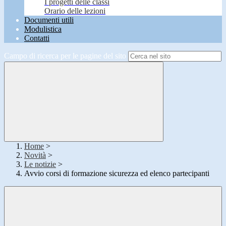
I progetti delle classi
Orario delle lezioni
Documenti utili
Modulistica
Contatti
Campo di ricerca per le pagine del sito
Home
>
Novità
>
Le notizie
>
Avvio corsi di formazione sicurezza ed elenco partecipanti