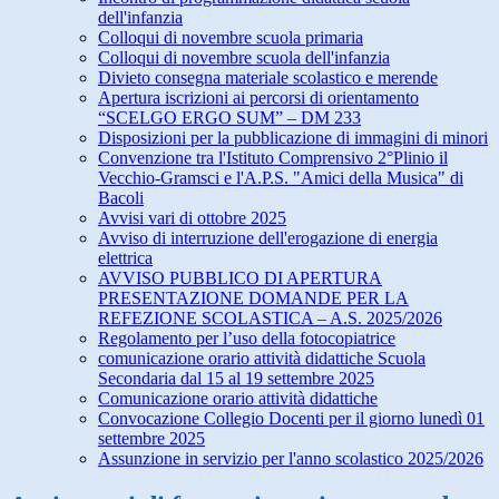
dell'infanzia
Colloqui di novembre scuola primaria
Colloqui di novembre scuola dell'infanzia
Divieto consegna materiale scolastico e merende
Apertura iscrizioni ai percorsi di orientamento
“SCELGO ERGO SUM” – DM 233
Disposizioni per la pubblicazione di immagini di minori
Convenzione tra l'Istituto Comprensivo 2°Plinio il
Vecchio-Gramsci e l'A.P.S. "Amici della Musica" di
Bacoli
Avvisi vari di ottobre 2025
Avviso di interruzione dell'erogazione di energia
elettrica
AVVISO PUBBLICO DI APERTURA
PRESENTAZIONE DOMANDE PER LA
REFEZIONE SCOLASTICA – A.S. 2025/2026
Regolamento per l’uso della fotocopiatrice
comunicazione orario attività didattiche Scuola
Secondaria dal 15 al 19 settembre 2025
Comunicazione orario attività didattiche
Convocazione Collegio Docenti per il giorno lunedì 01
settembre 2025
Assunzione in servizio per l'anno scolastico 2025/2026