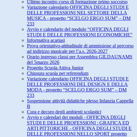
Ultimo incontro corso di formazione primo soccorso
Variazione calendario OFFICINA DEGLI STUDI E
DELLE PROFESSIONI NEL SETTORE DELLA
MUSICA - progetto “SCELGO ERGO SUM” – DM
233
Avvio e calendario del modulo “OFFICINA DEGLI
STUDI E DELLE PROFESSIONI ECONOMICHE”
Informativa acariasi
Prova orientativo-attitudinale di ammissione al percorso
ad indirizzo musicale per l’a.s. 2026-2027
Orario ingresso classi per Assemblea GILDAUNAMS
del 5marzo 2026
Progetto Scuola Attiva Junior
Chiusura scuola per referendum
Variazione calendario OFFICINA DEGLI STUDI E
DELLE PROFESSIONI DEL DESIGN E DELLA
MODA - progetto “SCELGO ERGO SUM” – DM
233
Sospensione attività didattiche plesso Infanzia Cappella
B
Cura e decoro degli ambienti scolastici
Avvio e calendari dei moduli - OFFICINA DEGLI
STUDI E DELLE PROFESSIONI : GRAFICA ED
ARTI PITTORICHE - OFFICINA DEGLI STUDI E
DELLE PROFESSIONI NELLO SPORT progetto