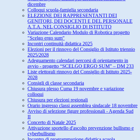
dicembre
Colloqui scuola-famiglia secondaria
ELEZIONE DEI RAPPRESENTANTI DEI
GENITORI, DEI DOCENTI E DEL PERSONALE
A.T.A. NEL CONSIGLIO Dl ISTITUTO
Variazione Calendario Modulo di Robotica progetto
"Scelgo ergo sum"
Incontri continuità didattica 2025
Elezioni per il rinnovo del Consiglio di Istituto triennio
2025/2028
Adeguamento calendari percorsi di orientamento in
avvio - progetto “SCELGO ERGO SUM” – DM 233
Liste elettorali rinnovo del Consiglio di Istituto 2025-
2028
Consigli di classe secondaria
Chiusura plesso Cuma 19 novembre e variazione
colloqui
Chiusura per elezioni regionali
Orario ingresso classi assemblea sindacale 18 novembre
Avviso di selezione figure professionali - Agenda Sud
II
Concerto di Natale 2025
Attivazione sportello d'ascolto prevenzione bullismo e
cyberbullismo
Incontro di programmazione didattica scuola