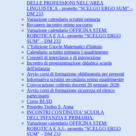
DELLE PROFESSIONI NELL'AREA
LINGUISTICA - progetto “SCELGO ERGO SUM” –
DM 233
Variazione calendario scrutini primaria
Recupero incontro primo soccorso
Variazione calendario OFFICINA STEM:
ROBOTICA E A.I.- progetto “SCELGO ERGO
SUM” – DM 233
1°Edizione Giochi Matematici d'Istituto
Calendario scrutini primaria I quadrimestre
Consigli di interclasse e di intersezione
Incontro di programmazione didattica scuola
dell'infanzia
Avvio corsi di formazione obbligatoria per preposti
Informativa scrutini secondaria primo quadrimestre
Convocazione collegio docenti 26 gennaio 2026
Avvio corsi di formazione sicurezza ed elenco
partecipanti
Corso BLSD
Progetto Trofeo S. Anna
INCONTRI CONTINUITA' SCUOLA
DELL'INFANZIA E PRIMARIA.
Variazione calendario OFFICINA STEM:
ROBOTICA E A.I.- progetto “SCELGO ERGO
SUM” – DM 233