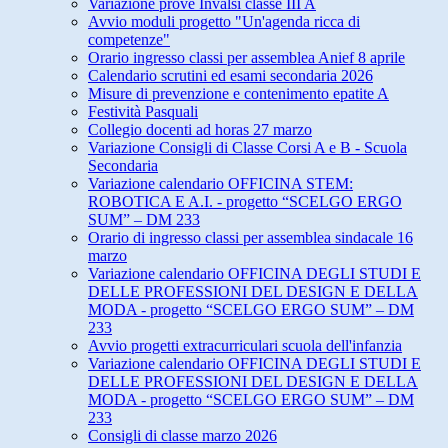
Variazione prove Invalsi classe III A
Avvio moduli progetto "Un'agenda ricca di
competenze"
Orario ingresso classi per assemblea Anief 8 aprile
Calendario scrutini ed esami secondaria 2026
Misure di prevenzione e contenimento epatite A
Festività Pasquali
Collegio docenti ad horas 27 marzo
Variazione Consigli di Classe Corsi A e B - Scuola
Secondaria
Variazione calendario OFFICINA STEM:
ROBOTICA E A.I. - progetto “SCELGO ERGO
SUM” – DM 233
Orario di ingresso classi per assemblea sindacale 16
marzo
Variazione calendario OFFICINA DEGLI STUDI E
DELLE PROFESSIONI DEL DESIGN E DELLA
MODA - progetto “SCELGO ERGO SUM” – DM
233
Avvio progetti extracurriculari scuola dell'infanzia
Variazione calendario OFFICINA DEGLI STUDI E
DELLE PROFESSIONI DEL DESIGN E DELLA
MODA - progetto “SCELGO ERGO SUM” – DM
233
Consigli di classe marzo 2026