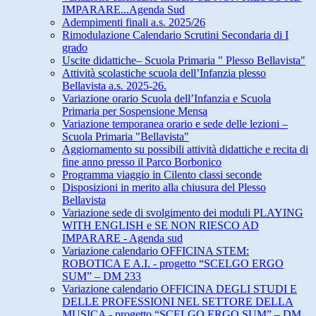
IMPARARE...Agenda Sud
Adempimenti finali a.s. 2025/26
Rimodulazione Calendario Scrutini Secondaria di I
grado
Uscite didattiche– Scuola Primaria " Plesso Bellavista"
Attività scolastiche scuola dell’Infanzia plesso
Bellavista a.s. 2025-26.
Variazione orario Scuola dell’Infanzia e Scuola
Primaria per Sospensione Mensa
Variazione temporanea orario e sede delle lezioni –
Scuola Primaria "Bellavista"
Aggiornamento su possibili attività didattiche e recita di
fine anno presso il Parco Borbonico
Programma viaggio in Cilento classi seconde
Disposizioni in merito alla chiusura del Plesso
Bellavista
Variazione sede di svolgimento dei moduli PLAYING
WITH ENGLISH e SE NON RIESCO AD
IMPARARE - Agenda sud
Variazione calendario OFFICINA STEM:
ROBOTICA E A.I. - progetto “SCELGO ERGO
SUM” – DM 233
Variazione calendario OFFICINA DEGLI STUDI E
DELLE PROFESSIONI NEL SETTORE DELLA
MUSICA - progetto “SCELGO ERGO SUM” – DM