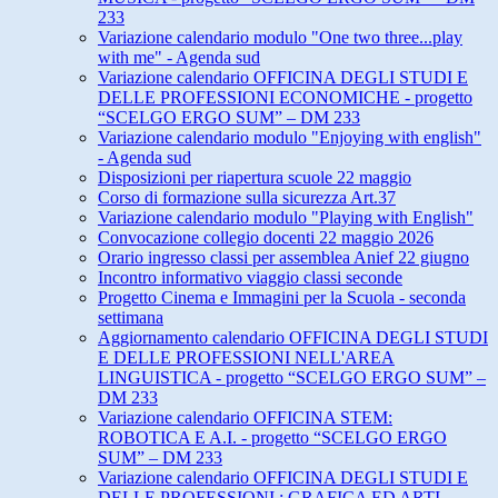
233
Variazione calendario modulo "One two three...play
with me" - Agenda sud
Variazione calendario OFFICINA DEGLI STUDI E
DELLE PROFESSIONI ECONOMICHE - progetto
“SCELGO ERGO SUM” – DM 233
Variazione calendario modulo "Enjoying with english"
- Agenda sud
Disposizioni per riapertura scuole 22 maggio
Corso di formazione sulla sicurezza Art.37
Variazione calendario modulo "Playing with English"
Convocazione collegio docenti 22 maggio 2026
Orario ingresso classi per assemblea Anief 22 giugno
Incontro informativo viaggio classi seconde
Progetto Cinema e Immagini per la Scuola - seconda
settimana
Aggiornamento calendario OFFICINA DEGLI STUDI
E DELLE PROFESSIONI NELL'AREA
LINGUISTICA - progetto “SCELGO ERGO SUM” –
DM 233
Variazione calendario OFFICINA STEM:
ROBOTICA E A.I. - progetto “SCELGO ERGO
SUM” – DM 233
Variazione calendario OFFICINA DEGLI STUDI E
DELLE PROFESSIONI : GRAFICA ED ARTI