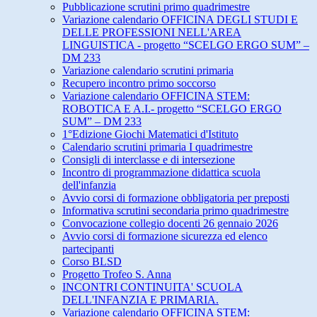
Pubblicazione scrutini primo quadrimestre
Variazione calendario OFFICINA DEGLI STUDI E
DELLE PROFESSIONI NELL'AREA
LINGUISTICA - progetto “SCELGO ERGO SUM” –
DM 233
Variazione calendario scrutini primaria
Recupero incontro primo soccorso
Variazione calendario OFFICINA STEM:
ROBOTICA E A.I.- progetto “SCELGO ERGO
SUM” – DM 233
1°Edizione Giochi Matematici d'Istituto
Calendario scrutini primaria I quadrimestre
Consigli di interclasse e di intersezione
Incontro di programmazione didattica scuola
dell'infanzia
Avvio corsi di formazione obbligatoria per preposti
Informativa scrutini secondaria primo quadrimestre
Convocazione collegio docenti 26 gennaio 2026
Avvio corsi di formazione sicurezza ed elenco
partecipanti
Corso BLSD
Progetto Trofeo S. Anna
INCONTRI CONTINUITA' SCUOLA
DELL'INFANZIA E PRIMARIA.
Variazione calendario OFFICINA STEM: