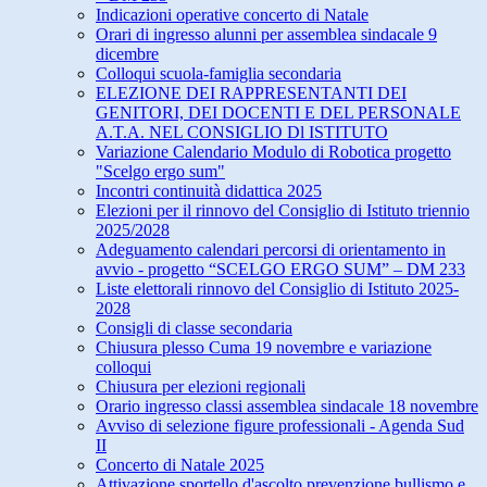
Indicazioni operative concerto di Natale
Orari di ingresso alunni per assemblea sindacale 9
dicembre
Colloqui scuola-famiglia secondaria
ELEZIONE DEI RAPPRESENTANTI DEI
GENITORI, DEI DOCENTI E DEL PERSONALE
A.T.A. NEL CONSIGLIO Dl ISTITUTO
Variazione Calendario Modulo di Robotica progetto
"Scelgo ergo sum"
Incontri continuità didattica 2025
Elezioni per il rinnovo del Consiglio di Istituto triennio
2025/2028
Adeguamento calendari percorsi di orientamento in
avvio - progetto “SCELGO ERGO SUM” – DM 233
Liste elettorali rinnovo del Consiglio di Istituto 2025-
2028
Consigli di classe secondaria
Chiusura plesso Cuma 19 novembre e variazione
colloqui
Chiusura per elezioni regionali
Orario ingresso classi assemblea sindacale 18 novembre
Avviso di selezione figure professionali - Agenda Sud
II
Concerto di Natale 2025
Attivazione sportello d'ascolto prevenzione bullismo e