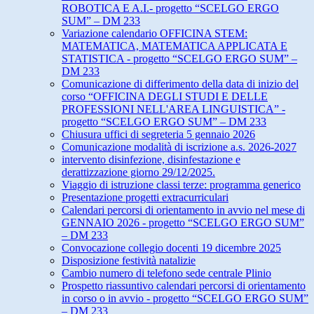
ROBOTICA E A.I.- progetto “SCELGO ERGO
SUM” – DM 233
Variazione calendario OFFICINA STEM:
MATEMATICA, MATEMATICA APPLICATA E
STATISTICA - progetto “SCELGO ERGO SUM” –
DM 233
Comunicazione di differimento della data di inizio del
corso “OFFICINA DEGLI STUDI E DELLE
PROFESSIONI NELL'AREA LINGUISTICA” -
progetto “SCELGO ERGO SUM” – DM 233
Chiusura uffici di segreteria 5 gennaio 2026
Comunicazione modalità di iscrizione a.s. 2026-2027
intervento disinfezione, disinfestazione e
derattizzazione giorno 29/12/2025.
Viaggio di istruzione classi terze: programma generico
Presentazione progetti extracurriculari
Calendari percorsi di orientamento in avvio nel mese di
GENNAIO 2026 - progetto “SCELGO ERGO SUM”
– DM 233
Convocazione collegio docenti 19 dicembre 2025
Disposizione festività natalizie
Cambio numero di telefono sede centrale Plinio
Prospetto riassuntivo calendari percorsi di orientamento
in corso o in avvio - progetto “SCELGO ERGO SUM”
– DM 233