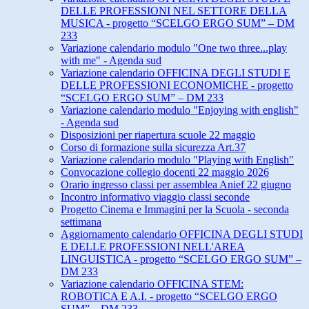
DELLE PROFESSIONI NEL SETTORE DELLA
MUSICA - progetto “SCELGO ERGO SUM” – DM
233
Variazione calendario modulo "One two three...play
with me" - Agenda sud
Variazione calendario OFFICINA DEGLI STUDI E
DELLE PROFESSIONI ECONOMICHE - progetto
“SCELGO ERGO SUM” – DM 233
Variazione calendario modulo "Enjoying with english"
- Agenda sud
Disposizioni per riapertura scuole 22 maggio
Corso di formazione sulla sicurezza Art.37
Variazione calendario modulo "Playing with English"
Convocazione collegio docenti 22 maggio 2026
Orario ingresso classi per assemblea Anief 22 giugno
Incontro informativo viaggio classi seconde
Progetto Cinema e Immagini per la Scuola - seconda
settimana
Aggiornamento calendario OFFICINA DEGLI STUDI
E DELLE PROFESSIONI NELL'AREA
LINGUISTICA - progetto “SCELGO ERGO SUM” –
DM 233
Variazione calendario OFFICINA STEM:
ROBOTICA E A.I. - progetto “SCELGO ERGO
SUM” – DM 233