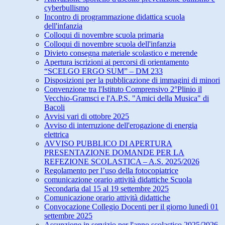
cyberbullismo
Incontro di programmazione didattica scuola
dell'infanzia
Colloqui di novembre scuola primaria
Colloqui di novembre scuola dell'infanzia
Divieto consegna materiale scolastico e merende
Apertura iscrizioni ai percorsi di orientamento
“SCELGO ERGO SUM” – DM 233
Disposizioni per la pubblicazione di immagini di minori
Convenzione tra l'Istituto Comprensivo 2°Plinio il
Vecchio-Gramsci e l'A.P.S. "Amici della Musica" di
Bacoli
Avvisi vari di ottobre 2025
Avviso di interruzione dell'erogazione di energia
elettrica
AVVISO PUBBLICO DI APERTURA
PRESENTAZIONE DOMANDE PER LA
REFEZIONE SCOLASTICA – A.S. 2025/2026
Regolamento per l’uso della fotocopiatrice
comunicazione orario attività didattiche Scuola
Secondaria dal 15 al 19 settembre 2025
Comunicazione orario attività didattiche
Convocazione Collegio Docenti per il giorno lunedì 01
settembre 2025
Assunzione in servizio per l'anno scolastico 2025/2026