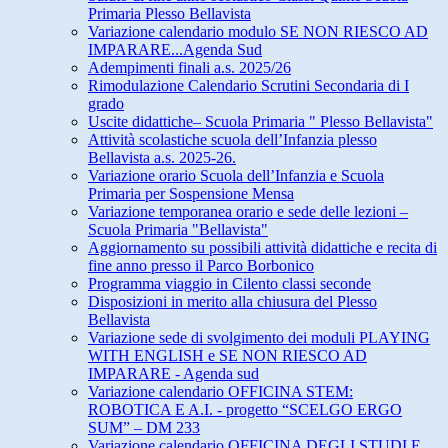
Primaria Plesso Bellavista
Variazione calendario modulo SE NON RIESCO AD
IMPARARE...Agenda Sud
Adempimenti finali a.s. 2025/26
Rimodulazione Calendario Scrutini Secondaria di I
grado
Uscite didattiche– Scuola Primaria " Plesso Bellavista"
Attività scolastiche scuola dell’Infanzia plesso
Bellavista a.s. 2025-26.
Variazione orario Scuola dell’Infanzia e Scuola
Primaria per Sospensione Mensa
Variazione temporanea orario e sede delle lezioni –
Scuola Primaria "Bellavista"
Aggiornamento su possibili attività didattiche e recita di
fine anno presso il Parco Borbonico
Programma viaggio in Cilento classi seconde
Disposizioni in merito alla chiusura del Plesso
Bellavista
Variazione sede di svolgimento dei moduli PLAYING
WITH ENGLISH e SE NON RIESCO AD
IMPARARE - Agenda sud
Variazione calendario OFFICINA STEM:
ROBOTICA E A.I. - progetto “SCELGO ERGO
SUM” – DM 233
Variazione calendario OFFICINA DEGLI STUDI E