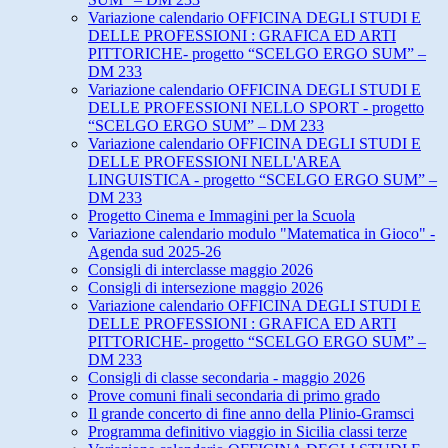
Variazione calendario OFFICINA DEGLI STUDI E
DELLE PROFESSIONI : GRAFICA ED ARTI
PITTORICHE- progetto “SCELGO ERGO SUM” –
DM 233
Variazione calendario OFFICINA DEGLI STUDI E
DELLE PROFESSIONI NELLO SPORT - progetto
“SCELGO ERGO SUM” – DM 233
Variazione calendario OFFICINA DEGLI STUDI E
DELLE PROFESSIONI NELL'AREA
LINGUISTICA - progetto “SCELGO ERGO SUM” –
DM 233
Progetto Cinema e Immagini per la Scuola
Variazione calendario modulo "Matematica in Gioco" -
Agenda sud 2025-26
Consigli di interclasse maggio 2026
Consigli di intersezione maggio 2026
Variazione calendario OFFICINA DEGLI STUDI E
DELLE PROFESSIONI : GRAFICA ED ARTI
PITTORICHE- progetto “SCELGO ERGO SUM” –
DM 233
Consigli di classe secondaria - maggio 2026
Prove comuni finali secondaria di primo grado
Il grande concerto di fine anno della Plinio-Gramsci
Programma definitivo viaggio in Sicilia classi terze