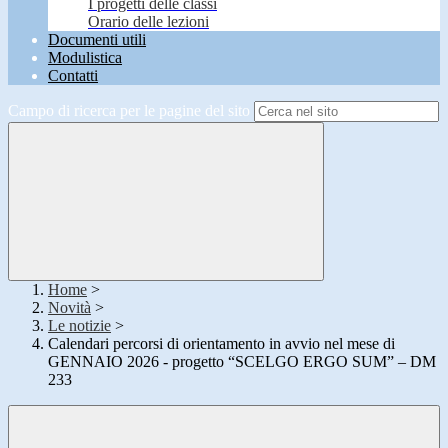
I progetti delle classi
Orario delle lezioni
Documenti utili
Modulistica
Contatti
Campo di ricerca per le pagine del sito
Home
>
Novità
>
Le notizie
>
Calendari percorsi di orientamento in avvio nel mese di
GENNAIO 2026 - progetto “SCELGO ERGO SUM” – DM
233