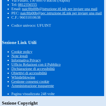
Via Fusaro, 150 80070 Bacoli (Napoli)
Tel:
0812356555
Email:
naic8fp00b@istruzione.it
Link per inviare una mail
PEC:
naic8fp00b@pec.istruzione.it
Link per inviare una mail
C.F.: 96031010638
Codice univoco: UFUINT
Sezione Link Utili
Cookie policy
Note legali
Informativa Privacy
Ufficio Relazioni con il Pubblico
Dichiarazione di accessibilità
Obiettivi di accessibilità
Whistleblowing
Gestione consensi cookie
Amministrazione trasparente
Pagina visualizzata
248
volte
Sezione Copyright