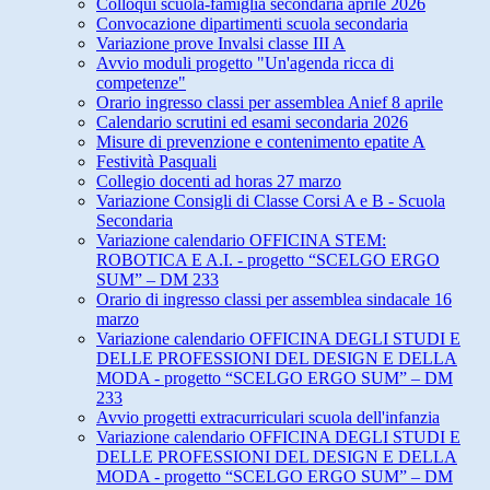
Colloqui scuola-famiglia secondaria aprile 2026
Convocazione dipartimenti scuola secondaria
Variazione prove Invalsi classe III A
Avvio moduli progetto "Un'agenda ricca di
competenze"
Orario ingresso classi per assemblea Anief 8 aprile
Calendario scrutini ed esami secondaria 2026
Misure di prevenzione e contenimento epatite A
Festività Pasquali
Collegio docenti ad horas 27 marzo
Variazione Consigli di Classe Corsi A e B - Scuola
Secondaria
Variazione calendario OFFICINA STEM:
ROBOTICA E A.I. - progetto “SCELGO ERGO
SUM” – DM 233
Orario di ingresso classi per assemblea sindacale 16
marzo
Variazione calendario OFFICINA DEGLI STUDI E
DELLE PROFESSIONI DEL DESIGN E DELLA
MODA - progetto “SCELGO ERGO SUM” – DM
233
Avvio progetti extracurriculari scuola dell'infanzia
Variazione calendario OFFICINA DEGLI STUDI E
DELLE PROFESSIONI DEL DESIGN E DELLA
MODA - progetto “SCELGO ERGO SUM” – DM