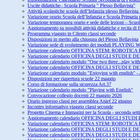
Uscite didattiche– Scuola Primaria " Plesso Bellavista"
Attività scolastiche scuola dell’Infanzia plesso Bellavista
Variazione orario Scuola dell’Infanzia e Scuola Primari
Variazione temporanea orario e sede delle lezioni – Scuol
Aggiornamento su possibili attività didattiche e recita di
Programma viaggio in Cilento classi seconde
Disposizioni in merito alla chiusura del Plesso Bellavista
Variazione sede di svolgimento dei moduli PLAY
Variazione calendario OFFICINA STEM: ROBOTICA 
Variazione calendario OFFICINA DEGLI STUDI 
Variazione calendario modulo "One two three...play wit
Variazione calendario OFFICINA DEGLI STUDI 
Variazione calendario modulo "Enjoying with english" -
Disposizioni per riapertura scuole 22 maggio
Corso di formazione sulla sicurezza Art.37
Variazione calendario modulo "Playing with English"
Convocazione collegio docenti 22 maggio 2026
Orario ingresso classi per assemblea Anief 22 giugno
Incontro informativo viaggio classi seconde
Progetto Cinema e Immagini per la Scuola - seconda set
Aggiornamento calendario OFFICINA DEGLI STU
Variazione calendario OFFICINA STEM: ROBOTICA 
Variazione calendario OFFICINA DEGLI STUDI E
Variazione calendario OFFICINA DEGLI STUDI E