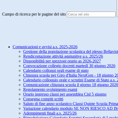
Campo di ricerca per le pagine del sito
Comunicazioni e avvisi a.s. 2025-2026
Gestione della popolazione scolastica del plesso Bellavis
Rendicontazione attività aggiuntive a.s. 2025/26
Disponibilità per spezzoni orario as 2026-2027
Convocazione collegio docenti martedì 30 giugno 2026
Calendario colloqui orali esame di stato
Chiusura scuola per Giro d'Italia NextGen - 18 giugno 2
Calendario colloquio orale e scrutini Esame di Stato a.s
Comunicazione chiusura scuola il giorno 18 giugno 2026
Regolamento svolgimento esami
Orario ingresso classi per assemblea Cisl 5 giugno
Consegna compiti scritti
Saluto di fine anno scolastico Classi Quinte Scuola Prima
Variazione calendario modulo SE NON RIESCO AD 
Adempimenti finali a.s. 2025/26
Rimodulazione Calendario Scrutini Secondaria di I grad