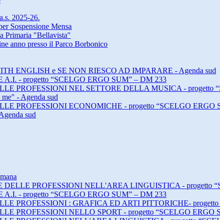
 a.s. 2025-26.
a per Sospensione Mensa
a Primaria "Bellavista"
 fine anno presso il Parco Borbonico
ING WITH ENGLISH e SE NON RIESCO AD IMPARARE - Agenda sud
E A.I. - progetto “SCELGO ERGO SUM” – DM 233
E DELLE PROFESSIONI NEL SETTORE DELLA MUSICA - progett
h me" - Agenda sud
E DELLE PROFESSIONI ECONOMICHE - progetto “SCELGO ERGO 
 Agenda sud
timana
DI E DELLE PROFESSIONI NELL'AREA LINGUISTICA - progett
E A.I. - progetto “SCELGO ERGO SUM” – DM 233
 DELLE PROFESSIONI : GRAFICA ED ARTI PITTORICHE- proge
 DELLE PROFESSIONI NELLO SPORT - progetto “SCELGO ERGO 