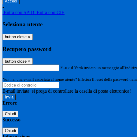
-
Entra con SPID
Entra con CIE
Seleziona utente
button close
×
Recupero password
button close
×
E-mail
Verrà inviato un messaggio all'indirizz
Non hai una e-mail associata al nome utente? Effettua il reset della password tram
E-mail inviata, si prega di controllare la casella di posta elettronica!
Errore
Chiudi
Successo
Chiudi
Informazione