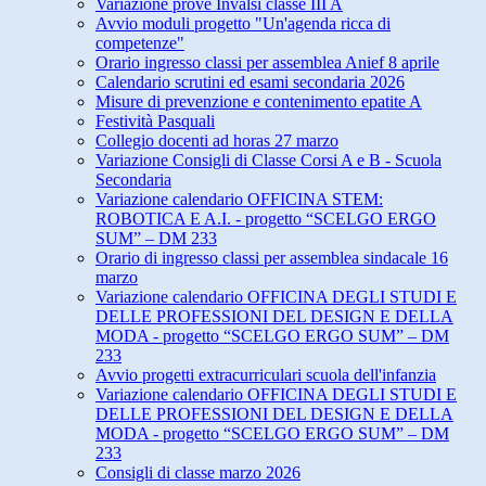
Variazione prove Invalsi classe III A
Avvio moduli progetto "Un'agenda ricca di
competenze"
Orario ingresso classi per assemblea Anief 8 aprile
Calendario scrutini ed esami secondaria 2026
Misure di prevenzione e contenimento epatite A
Festività Pasquali
Collegio docenti ad horas 27 marzo
Variazione Consigli di Classe Corsi A e B - Scuola
Secondaria
Variazione calendario OFFICINA STEM:
ROBOTICA E A.I. - progetto “SCELGO ERGO
SUM” – DM 233
Orario di ingresso classi per assemblea sindacale 16
marzo
Variazione calendario OFFICINA DEGLI STUDI E
DELLE PROFESSIONI DEL DESIGN E DELLA
MODA - progetto “SCELGO ERGO SUM” – DM
233
Avvio progetti extracurriculari scuola dell'infanzia
Variazione calendario OFFICINA DEGLI STUDI E
DELLE PROFESSIONI DEL DESIGN E DELLA
MODA - progetto “SCELGO ERGO SUM” – DM
233
Consigli di classe marzo 2026