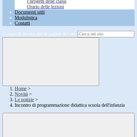
I progetti delle classi
Orario delle lezioni
Documenti utili
Modulistica
Contatti
Campo di ricerca per le pagine del sito
Home
>
Novità
>
Le notizie
>
Incontro di programmazione didattica scuola dell'infanzia