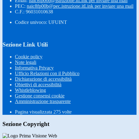
Email:
naic8fp00b@istruzione.it
Link per inviare una mail
PEC:
naic8fp00b@pec.istruzione.it
Link per inviare una mail
C.F.: 96031010638
Codice univoco: UFUINT
Sezione Link Utili
Cookie policy
Note legali
Informativa Privacy
Ufficio Relazioni con il Pubblico
Dichiarazione di accessibilità
Obiettivi di accessibilità
Whistleblowing
Gestione consensi cookie
Amministrazione trasparente
Pagina visualizzata
275
volte
Sezione Copyright