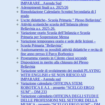
IMPARARE...Agenda Sud
Adempimenti finali a.s. 2025/26
Rimodulazione Calendario Scrutini Secondaria di I
grado
Uscite didattiche– Scuola Primaria " Plesso Bellavista"
Attività scolastiche scuola dell’Infanzia plesso
Bellavista a.s. 2025-26.
Variazione orario Scuola dell’Infanzia e Scuola
Primaria per Sospensione Mensa
Variazione temporanea orario e sede delle lezioni –
Scuola Primaria "Bellavista"
Aggiornamento su possibili attività didattiche e recita di
fine anno presso il Parco Borbonico
Programma viaggio in Cilento classi seconde
Disposizioni in merito alla chiusura del Plesso
Bellavista
Variazione sede di svolgimento dei moduli PLAYING
WITH ENGLISH e SE NON RIESCO AD
IMPARARE - Agenda sud
Variazione calendario OFFICINA STEM:
ROBOTICA E A.I. - progetto “SCELGO ERGO
SUM” – DM 233
Variazione calendario OFFICINA DEGLI STUDI E
DELLE PROFESSIONI NEL SETTORE DELLA
MUSICA - progetto “SCELGO ERGO SUM” – DM