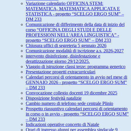
Variazione calendario OFFICINA STEM:
MATEMATICA, MATEMATICA APPLICATA E
STATISTICA - progetto “SCELGO ERGO SUM” –
DM 233
Comunicazione di differimento della data di inizio del
corso “OFFICINA DEGLI STUDI E DELLE
PROFESSIONI NELL'AREA LINGUISTICA” -
progetto “SCELGO ERGO SUM” – DM 233
Chiusura uffici di segreteria 5 gennaio 2026
Comunicazione modalità di iscrizione a.s. 2026-2027
intervento disinfezione, disinfestazione e
derattizzazione giorno 29/12/2025.
Viaggio di istruzione classi terze: programma generico
Presentazione progetti extracurriculari
Calendari percorsi di orientamento in avvio nel mese di
GENNAIO 2026 - progetto “SCELGO ERGO SUM”
– DM 233
Convocazione collegio docenti 19 dicembre 2025
Disposizione festività natalizie
Cambio numero di telefono sede centrale Plinio
Prospetto riassuntivo calendari percorsi di orientamento
in corso o in avvio - progetto “SCELGO ERGO SUM”
– DM 233
Indicazioni operative concerto di Natale
Orari di ingresso alunni per assemblea sindacale 9