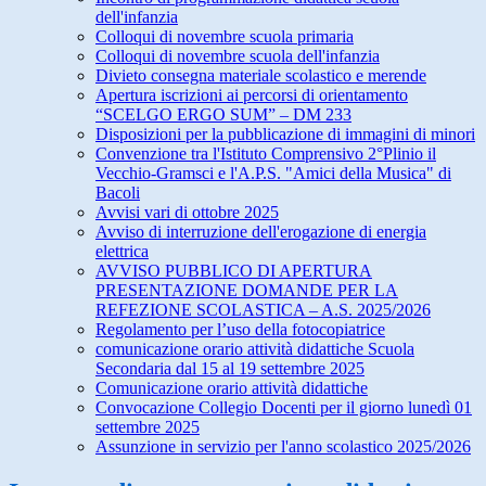
dell'infanzia
Colloqui di novembre scuola primaria
Colloqui di novembre scuola dell'infanzia
Divieto consegna materiale scolastico e merende
Apertura iscrizioni ai percorsi di orientamento
“SCELGO ERGO SUM” – DM 233
Disposizioni per la pubblicazione di immagini di minori
Convenzione tra l'Istituto Comprensivo 2°Plinio il
Vecchio-Gramsci e l'A.P.S. "Amici della Musica" di
Bacoli
Avvisi vari di ottobre 2025
Avviso di interruzione dell'erogazione di energia
elettrica
AVVISO PUBBLICO DI APERTURA
PRESENTAZIONE DOMANDE PER LA
REFEZIONE SCOLASTICA – A.S. 2025/2026
Regolamento per l’uso della fotocopiatrice
comunicazione orario attività didattiche Scuola
Secondaria dal 15 al 19 settembre 2025
Comunicazione orario attività didattiche
Convocazione Collegio Docenti per il giorno lunedì 01
settembre 2025
Assunzione in servizio per l'anno scolastico 2025/2026