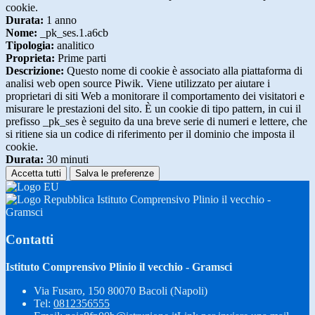
cookie.
Durata:
1 anno
Nome:
_pk_ses.1.a6cb
Tipologia:
analitico
Proprieta:
Prime parti
Descrizione:
Questo nome di cookie è associato alla piattaforma di
analisi web open source Piwik. Viene utilizzato per aiutare i
proprietari di siti Web a monitorare il comportamento dei visitatori e
misurare le prestazioni del sito. È un cookie di tipo pattern, in cui il
prefisso _pk_ses è seguito da una breve serie di numeri e lettere, che
si ritiene sia un codice di riferimento per il dominio che imposta il
cookie.
Durata:
30 minuti
Accetta tutti
Salva le preferenze
Istituto Comprensivo Plinio il vecchio -
Gramsci
Contatti
Istituto Comprensivo Plinio il vecchio - Gramsci
Via Fusaro, 150 80070 Bacoli (Napoli)
Tel:
0812356555