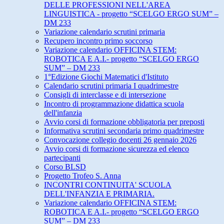
DELLE PROFESSIONI NELL'AREA
LINGUISTICA - progetto “SCELGO ERGO SUM” –
DM 233
Variazione calendario scrutini primaria
Recupero incontro primo soccorso
Variazione calendario OFFICINA STEM:
ROBOTICA E A.I.- progetto “SCELGO ERGO
SUM” – DM 233
1°Edizione Giochi Matematici d'Istituto
Calendario scrutini primaria I quadrimestre
Consigli di interclasse e di intersezione
Incontro di programmazione didattica scuola
dell'infanzia
Avvio corsi di formazione obbligatoria per preposti
Informativa scrutini secondaria primo quadrimestre
Convocazione collegio docenti 26 gennaio 2026
Avvio corsi di formazione sicurezza ed elenco
partecipanti
Corso BLSD
Progetto Trofeo S. Anna
INCONTRI CONTINUITA' SCUOLA
DELL'INFANZIA E PRIMARIA.
Variazione calendario OFFICINA STEM:
ROBOTICA E A.I.- progetto “SCELGO ERGO
SUM” – DM 233