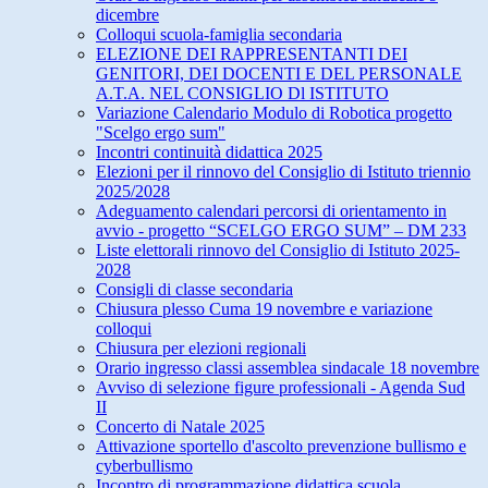
dicembre
Colloqui scuola-famiglia secondaria
ELEZIONE DEI RAPPRESENTANTI DEI
GENITORI, DEI DOCENTI E DEL PERSONALE
A.T.A. NEL CONSIGLIO Dl ISTITUTO
Variazione Calendario Modulo di Robotica progetto
"Scelgo ergo sum"
Incontri continuità didattica 2025
Elezioni per il rinnovo del Consiglio di Istituto triennio
2025/2028
Adeguamento calendari percorsi di orientamento in
avvio - progetto “SCELGO ERGO SUM” – DM 233
Liste elettorali rinnovo del Consiglio di Istituto 2025-
2028
Consigli di classe secondaria
Chiusura plesso Cuma 19 novembre e variazione
colloqui
Chiusura per elezioni regionali
Orario ingresso classi assemblea sindacale 18 novembre
Avviso di selezione figure professionali - Agenda Sud
II
Concerto di Natale 2025
Attivazione sportello d'ascolto prevenzione bullismo e
cyberbullismo
Incontro di programmazione didattica scuola