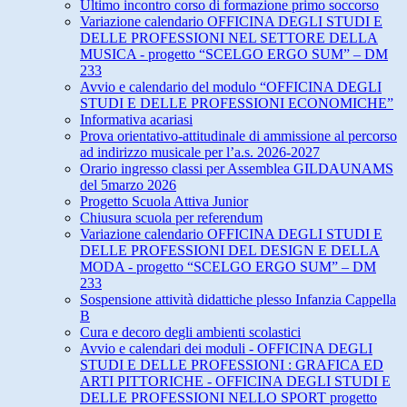
Ultimo incontro corso di formazione primo soccorso
Variazione calendario OFFICINA DEGLI STUDI E
DELLE PROFESSIONI NEL SETTORE DELLA
MUSICA - progetto “SCELGO ERGO SUM” – DM
233
Avvio e calendario del modulo “OFFICINA DEGLI
STUDI E DELLE PROFESSIONI ECONOMICHE”
Informativa acariasi
Prova orientativo-attitudinale di ammissione al percorso
ad indirizzo musicale per l’a.s. 2026-2027
Orario ingresso classi per Assemblea GILDAUNAMS
del 5marzo 2026
Progetto Scuola Attiva Junior
Chiusura scuola per referendum
Variazione calendario OFFICINA DEGLI STUDI E
DELLE PROFESSIONI DEL DESIGN E DELLA
MODA - progetto “SCELGO ERGO SUM” – DM
233
Sospensione attività didattiche plesso Infanzia Cappella
B
Cura e decoro degli ambienti scolastici
Avvio e calendari dei moduli - OFFICINA DEGLI
STUDI E DELLE PROFESSIONI : GRAFICA ED
ARTI PITTORICHE - OFFICINA DEGLI STUDI E
DELLE PROFESSIONI NELLO SPORT progetto