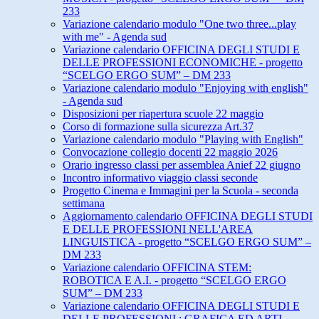
233
Variazione calendario modulo "One two three...play
with me" - Agenda sud
Variazione calendario OFFICINA DEGLI STUDI E
DELLE PROFESSIONI ECONOMICHE - progetto
“SCELGO ERGO SUM” – DM 233
Variazione calendario modulo "Enjoying with english"
- Agenda sud
Disposizioni per riapertura scuole 22 maggio
Corso di formazione sulla sicurezza Art.37
Variazione calendario modulo "Playing with English"
Convocazione collegio docenti 22 maggio 2026
Orario ingresso classi per assemblea Anief 22 giugno
Incontro informativo viaggio classi seconde
Progetto Cinema e Immagini per la Scuola - seconda
settimana
Aggiornamento calendario OFFICINA DEGLI STUDI
E DELLE PROFESSIONI NELL'AREA
LINGUISTICA - progetto “SCELGO ERGO SUM” –
DM 233
Variazione calendario OFFICINA STEM:
ROBOTICA E A.I. - progetto “SCELGO ERGO
SUM” – DM 233
Variazione calendario OFFICINA DEGLI STUDI E
DELLE PROFESSIONI : GRAFICA ED ARTI