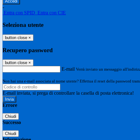
-
Entra con SPID
Entra con CIE
Seleziona utente
button close
×
Recupero password
button close
×
E-mail
Verrà inviato un messaggio all'indirizz
Non hai una e-mail associata al nome utente? Effettua il reset della password tram
E-mail inviata, si prega di controllare la casella di posta elettronica!
Errore
Chiudi
Successo
Chiudi
Informazione