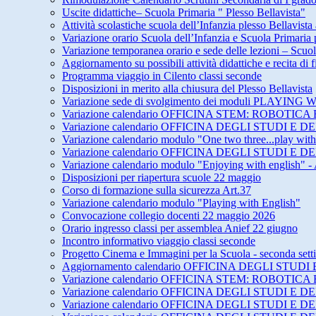
Uscite didattiche– Scuola Primaria " Plesso Bellavista"
Attività scolastiche scuola dell’Infanzia plesso Bellavista
Variazione orario Scuola dell’Infanzia e Scuola Primari
Variazione temporanea orario e sede delle lezioni – Scuol
Aggiornamento su possibili attività didattiche e recita di
Programma viaggio in Cilento classi seconde
Disposizioni in merito alla chiusura del Plesso Bellavista
Variazione sede di svolgimento dei moduli PLAY
Variazione calendario OFFICINA STEM: ROBOTICA 
Variazione calendario OFFICINA DEGLI STUDI 
Variazione calendario modulo "One two three...play wit
Variazione calendario OFFICINA DEGLI STUDI 
Variazione calendario modulo "Enjoying with english" -
Disposizioni per riapertura scuole 22 maggio
Corso di formazione sulla sicurezza Art.37
Variazione calendario modulo "Playing with English"
Convocazione collegio docenti 22 maggio 2026
Orario ingresso classi per assemblea Anief 22 giugno
Incontro informativo viaggio classi seconde
Progetto Cinema e Immagini per la Scuola - seconda set
Aggiornamento calendario OFFICINA DEGLI STU
Variazione calendario OFFICINA STEM: ROBOTICA 
Variazione calendario OFFICINA DEGLI STUDI E
Variazione calendario OFFICINA DEGLI STUDI E