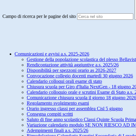
Campo di ricerca per le pagine del sito
Comunicazioni e avvisi a.s. 2025-2026
Gestione della popolazione scolastica del plesso Bellavis
Rendicontazione attività aggiuntive a.s. 2025/26
Disponibilità per spezzoni orario as 2026-2027
Convocazione collegio docenti martedì 30 giugno 2026
Calendario colloqui orali esame di stato
Chiusura scuola per Giro d'Italia NextGen - 18 giugno 2
Calendario colloquio orale e scrutini Esame di Stato a.s
Comunicazione chiusura scuola il giorno 18 giugno 2026
Regolamento svolgimento esami
Orario ingresso classi per assemblea Cisl 5 giugno
Consegna compiti scritti
Saluto di fine anno scolastico Classi Quinte Scuola Prima
Variazione calendario modulo SE NON RIESCO AD 
Adempimenti finali a.s. 2025/26
Rimodulazione Calendario Scrutini Secondaria di I grad