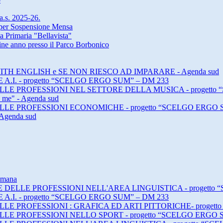
 a.s. 2025-26.
a per Sospensione Mensa
a Primaria "Bellavista"
 fine anno presso il Parco Borbonico
ING WITH ENGLISH e SE NON RIESCO AD IMPARARE - Agenda sud
E A.I. - progetto “SCELGO ERGO SUM” – DM 233
E DELLE PROFESSIONI NEL SETTORE DELLA MUSICA - progett
h me" - Agenda sud
E DELLE PROFESSIONI ECONOMICHE - progetto “SCELGO ERGO 
 Agenda sud
timana
DI E DELLE PROFESSIONI NELL'AREA LINGUISTICA - progett
E A.I. - progetto “SCELGO ERGO SUM” – DM 233
 DELLE PROFESSIONI : GRAFICA ED ARTI PITTORICHE- proge
 DELLE PROFESSIONI NELLO SPORT - progetto “SCELGO ERGO 