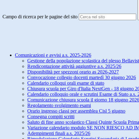
Campo di ricerca per le pagine del sito
Comunicazioni e avvisi a.s. 2025-2026
Gestione della popolazione scolastica del plesso Bellavis
Rendicontazione attività aggiuntive a.s. 2025/26
Disponibilità per spezzoni orario as 2026-2027
Convocazione collegio docenti martedì 30 giugno 2026
Calendario colloqui orali esame di stato
Chiusura scuola per Giro d'Italia NextGen - 18 giugno 2
Calendario colloquio orale e scrutini Esame di Stato a.s
Comunicazione chiusura scuola il giorno 18 giugno 2026
Regolamento svolgimento esami
Orario ingresso classi per assemblea Cisl 5 giugno
Consegna compiti scritti
Saluto di fine anno scolastico Classi Quinte Scuola Prima
Variazione calendario modulo SE NON RIESCO AD 
Adempimenti finali a.s. 2025/26
Rimodulazione Calendario Scrutini Secondaria di I grad