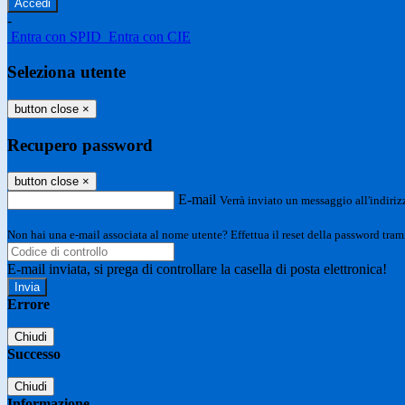
-
Entra con SPID
Entra con CIE
Seleziona utente
button close
×
Recupero password
button close
×
E-mail
Verrà inviato un messaggio all'indirizz
Non hai una e-mail associata al nome utente? Effettua il reset della password tram
E-mail inviata, si prega di controllare la casella di posta elettronica!
Errore
Chiudi
Successo
Chiudi
Informazione