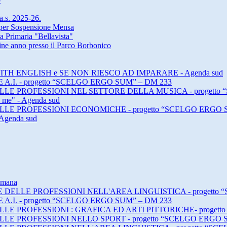
 a.s. 2025-26.
a per Sospensione Mensa
a Primaria "Bellavista"
 fine anno presso il Parco Borbonico
ING WITH ENGLISH e SE NON RIESCO AD IMPARARE - Agenda sud
E A.I. - progetto “SCELGO ERGO SUM” – DM 233
E DELLE PROFESSIONI NEL SETTORE DELLA MUSICA - progett
h me" - Agenda sud
E DELLE PROFESSIONI ECONOMICHE - progetto “SCELGO ERGO 
 Agenda sud
timana
DI E DELLE PROFESSIONI NELL'AREA LINGUISTICA - progett
E A.I. - progetto “SCELGO ERGO SUM” – DM 233
 DELLE PROFESSIONI : GRAFICA ED ARTI PITTORICHE- proge
 DELLE PROFESSIONI NELLO SPORT - progetto “SCELGO ERGO 