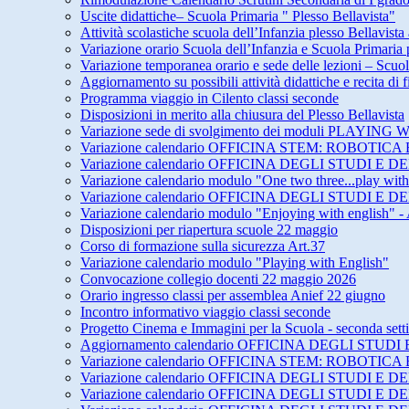
Uscite didattiche– Scuola Primaria " Plesso Bellavista"
Attività scolastiche scuola dell’Infanzia plesso Bellavista
Variazione orario Scuola dell’Infanzia e Scuola Primari
Variazione temporanea orario e sede delle lezioni – Scuol
Aggiornamento su possibili attività didattiche e recita di
Programma viaggio in Cilento classi seconde
Disposizioni in merito alla chiusura del Plesso Bellavista
Variazione sede di svolgimento dei moduli PLAY
Variazione calendario OFFICINA STEM: ROBOTICA 
Variazione calendario OFFICINA DEGLI STUDI 
Variazione calendario modulo "One two three...play wit
Variazione calendario OFFICINA DEGLI STUDI 
Variazione calendario modulo "Enjoying with english" -
Disposizioni per riapertura scuole 22 maggio
Corso di formazione sulla sicurezza Art.37
Variazione calendario modulo "Playing with English"
Convocazione collegio docenti 22 maggio 2026
Orario ingresso classi per assemblea Anief 22 giugno
Incontro informativo viaggio classi seconde
Progetto Cinema e Immagini per la Scuola - seconda set
Aggiornamento calendario OFFICINA DEGLI STU
Variazione calendario OFFICINA STEM: ROBOTICA 
Variazione calendario OFFICINA DEGLI STUDI E
Variazione calendario OFFICINA DEGLI STUDI E