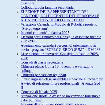
dicembre
Colloqui scuola-famiglia secondaria
ELEZIONE DEI RAPPRESENTANTI DEI
GENITORI, DEI DOCENTI E DEL PERSONALE
A.T.A. NEL CONSIGLIO Dl ISTITUTO
Variazione Calendario Modulo di Robotica progetto
"Scelgo ergo sum"
Incontri continuità didattica 2025
Elezioni per il rinnovo del Consiglio di Istituto triennio
2025/2028
Adeguamento calendari percorsi di orientamento in
avvio - progetto “SCELGO ERGO SUM” – DM 233
Liste elettorali rinnovo del Consiglio di Istituto 2025-
2028
Consigli di classe secondaria
Chiusura plesso Cuma 19 novembre e variazione
colloqui
Chiusura per elezioni regionali
Orario ingresso classi assemblea sindacale 18 novembre
Avviso di selezione figure professionali - Agenda Sud
II
Concerto di Natale 2025
Attivazione sportello d'ascolto prevenzione bullismo e
cyberbullismo
Incontro di programmazione didattica scuola