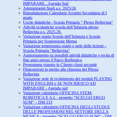
IMPARARE...Agenda Sud
Adempimenti finali a.s. 2025/26
Rimodulazione Calendario Scrutini Secondaria di I
grado
Uscite didattiche– Scuola Primaria " Plesso Bellavista"
Attività scolastiche scuola dell’Infanzia plesso
Bellavista a.s. 2025-26.
Variazione orario Scuola dell’Infanzia e Scuola
Primaria per Sospensione Mensa
Variazione temporanea orario e sede delle lezioni –
Scuola Primaria "Bellavista"
Aggiornamento su possibili attività didattiche e recita di
fine anno presso il Parco Borbonico
Programma viaggio in Cilento classi seconde
Disposizioni in merito alla chiusura del Plesso
Bellavista
Variazione sede di svolgimento dei moduli PLAYING
WITH ENGLISH e SE NON RIESCO AD
IMPARARE - Agenda sud
Variazione calendario OFFICINA STEM:
ROBOTICA E A.I. - progetto “SCELGO ERGO
SUM” – DM 233
Variazione calendario OFFICINA DEGLI STUDI E
DELLE PROFESSIONI NEL SETTORE DELLA
MUSICA - progetto “SCELGO ERGO SUM” – DM