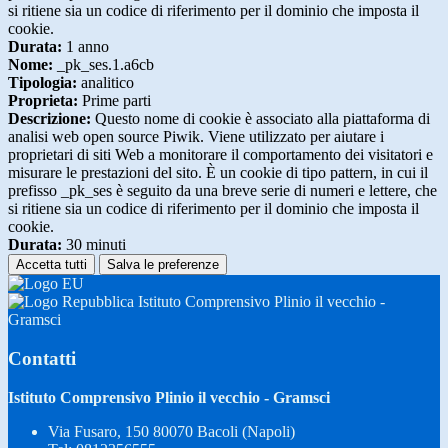
si ritiene sia un codice di riferimento per il dominio che imposta il
cookie.
Durata:
1 anno
Nome:
_pk_ses.1.a6cb
Tipologia:
analitico
Proprieta:
Prime parti
Descrizione:
Questo nome di cookie è associato alla piattaforma di
analisi web open source Piwik. Viene utilizzato per aiutare i
proprietari di siti Web a monitorare il comportamento dei visitatori e
misurare le prestazioni del sito. È un cookie di tipo pattern, in cui il
prefisso _pk_ses è seguito da una breve serie di numeri e lettere, che
si ritiene sia un codice di riferimento per il dominio che imposta il
cookie.
Durata:
30 minuti
Accetta tutti
Salva le preferenze
Istituto Comprensivo Plinio il vecchio -
Gramsci
Contatti
Istituto Comprensivo Plinio il vecchio - Gramsci
Via Fusaro, 150 80070 Bacoli (Napoli)