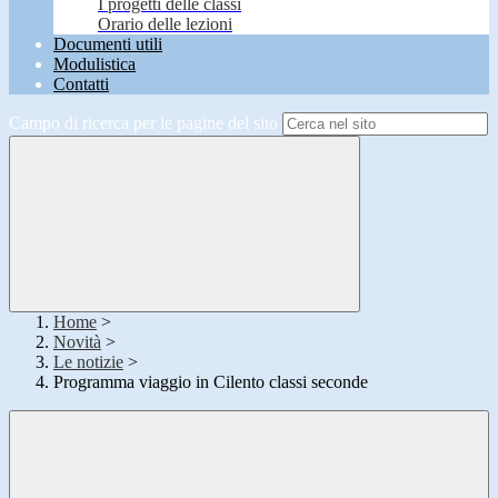
I progetti delle classi
Orario delle lezioni
Documenti utili
Modulistica
Contatti
Campo di ricerca per le pagine del sito
Home
>
Novità
>
Le notizie
>
Programma viaggio in Cilento classi seconde