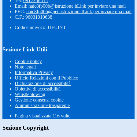
Tel:
0812356555
Email:
naic8fp00b@istruzione.it
Link per inviare una mail
PEC:
naic8fp00b@pec.istruzione.it
Link per inviare una mail
C.F.: 96031010638
Codice univoco: UFUINT
Sezione Link Utili
Cookie policy
Note legali
Informativa Privacy
Ufficio Relazioni con il Pubblico
Dichiarazione di accessibilità
Obiettivi di accessibilità
Whistleblowing
Gestione consensi cookie
Amministrazione trasparente
Pagina visualizzata
116
volte
Sezione Copyright