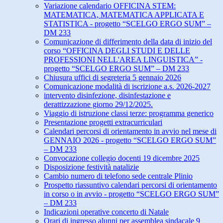
Variazione calendario OFFICINA STEM:
MATEMATICA, MATEMATICA APPLICATA E
STATISTICA - progetto “SCELGO ERGO SUM” –
DM 233
Comunicazione di differimento della data di inizio del
corso “OFFICINA DEGLI STUDI E DELLE
PROFESSIONI NELL'AREA LINGUISTICA” -
progetto “SCELGO ERGO SUM” – DM 233
Chiusura uffici di segreteria 5 gennaio 2026
Comunicazione modalità di iscrizione a.s. 2026-2027
intervento disinfezione, disinfestazione e
derattizzazione giorno 29/12/2025.
Viaggio di istruzione classi terze: programma generico
Presentazione progetti extracurriculari
Calendari percorsi di orientamento in avvio nel mese di
GENNAIO 2026 - progetto “SCELGO ERGO SUM”
– DM 233
Convocazione collegio docenti 19 dicembre 2025
Disposizione festività natalizie
Cambio numero di telefono sede centrale Plinio
Prospetto riassuntivo calendari percorsi di orientamento
in corso o in avvio - progetto “SCELGO ERGO SUM”
– DM 233
Indicazioni operative concerto di Natale
Orari di ingresso alunni per assemblea sindacale 9