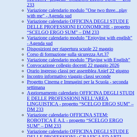
233
Variazione calendario modulo "One two three...play
with me" - Agenda sud
Variazione calendario OFFICINA DEGLI STUDI E
DELLE PROFESSIONI ECONOMICHE - progetto
“SCELGO ERGO SUM” – DM 233
Variazione calendario modulo "Enjoying with english"
- Agenda sud
Disposizioni per riapertura scuole 22 maggio
Corso di formazione sulla sicurezza Art.37
Variazione calendario modulo "Playing with English"
Convocazione collegio docenti 22 maggio 2026
Orario ingresso classi per assemblea Anief 22 giugno
Incontro informativo viaggio classi seconde
Progetto Cinema e Immagini per la Scuola - seconda
settimana
Aggiornamento calendario OFFICINA DEGLI STUDI
E DELLE PROFESSIONI NELL'AREA
LINGUISTICA - progetto “SCELGO ERGO SUM” –
DM 233
Variazione calendario OFFICINA STEM:
ROBOTICA E A.I. - progetto “SCELGO ERGO
SUM” – DM 233
Variazione calendario OFFICINA DEGLI STUDI E
DELLE PROFESSIONI : GRAFICA ED ARTI