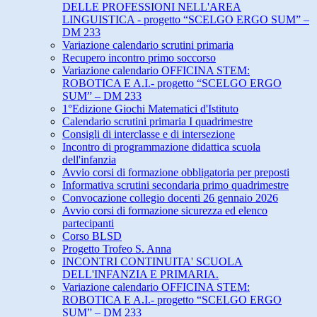
DELLE PROFESSIONI NELL'AREA
LINGUISTICA - progetto “SCELGO ERGO SUM” –
DM 233
Variazione calendario scrutini primaria
Recupero incontro primo soccorso
Variazione calendario OFFICINA STEM:
ROBOTICA E A.I.- progetto “SCELGO ERGO
SUM” – DM 233
1°Edizione Giochi Matematici d'Istituto
Calendario scrutini primaria I quadrimestre
Consigli di interclasse e di intersezione
Incontro di programmazione didattica scuola
dell'infanzia
Avvio corsi di formazione obbligatoria per preposti
Informativa scrutini secondaria primo quadrimestre
Convocazione collegio docenti 26 gennaio 2026
Avvio corsi di formazione sicurezza ed elenco
partecipanti
Corso BLSD
Progetto Trofeo S. Anna
INCONTRI CONTINUITA' SCUOLA
DELL'INFANZIA E PRIMARIA.
Variazione calendario OFFICINA STEM:
ROBOTICA E A.I.- progetto “SCELGO ERGO
SUM” – DM 233