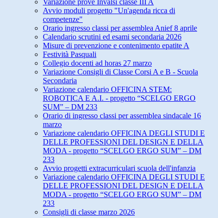
Variazione prove Invalsi classe III A
Avvio moduli progetto "Un'agenda ricca di
competenze"
Orario ingresso classi per assemblea Anief 8 aprile
Calendario scrutini ed esami secondaria 2026
Misure di prevenzione e contenimento epatite A
Festività Pasquali
Collegio docenti ad horas 27 marzo
Variazione Consigli di Classe Corsi A e B - Scuola
Secondaria
Variazione calendario OFFICINA STEM:
ROBOTICA E A.I. - progetto “SCELGO ERGO
SUM” – DM 233
Orario di ingresso classi per assemblea sindacale 16
marzo
Variazione calendario OFFICINA DEGLI STUDI E
DELLE PROFESSIONI DEL DESIGN E DELLA
MODA - progetto “SCELGO ERGO SUM” – DM
233
Avvio progetti extracurriculari scuola dell'infanzia
Variazione calendario OFFICINA DEGLI STUDI E
DELLE PROFESSIONI DEL DESIGN E DELLA
MODA - progetto “SCELGO ERGO SUM” – DM
233
Consigli di classe marzo 2026