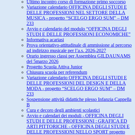
Ultimo incontro corso di formazione primo soccorso
Variazione calendario OFFICINA DEGLI STUDI E
DELLE PROFESSIONI NEL SETTORE DELLA
MUSICA - progetto “SCELGO ERGO SUM” – DM
233
Avvio e calendario del modulo “OFFICINA DEGLI
STUDI E DELLE PROFESSIONI ECONOMICHE”
Informativa acariasi
Prova orientativo-attitudinale di ammissione al percorso
ad indirizzo musicale per l’a.s. 2026-2027
Orario ingresso classi per Assemblea GILDAUNAMS
del 5marzo 2026
Progetto Scuola Attiva Junior
Chiusura scuola per referendum
Variazione calendario OFFICINA DEGLI STUDI E
DELLE PROFESSIONI DEL DESIGN E DELLA
MODA - progetto “SCELGO ERGO SUM” – DM
233
Sospensione attività didattiche plesso Infanzia Cappella
B
Cura e decoro degli ambienti scolastici
Avvio e calendari dei moduli - OFFICINA DEGLI
STUDI E DELLE PROFESSIONI : GRAFICA ED
ARTI PITTORICHE - OFFICINA DEGLI STUDI E
DELLE PROFESSIONI NELLO SPORT progetto