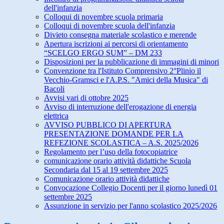
dell'infanzia
Colloqui di novembre scuola primaria
Colloqui di novembre scuola dell'infanzia
Divieto consegna materiale scolastico e merende
Apertura iscrizioni ai percorsi di orientamento
“SCELGO ERGO SUM” – DM 233
Disposizioni per la pubblicazione di immagini di minori
Convenzione tra l'Istituto Comprensivo 2°Plinio il
Vecchio-Gramsci e l'A.P.S. "Amici della Musica" di
Bacoli
Avvisi vari di ottobre 2025
Avviso di interruzione dell'erogazione di energia
elettrica
AVVISO PUBBLICO DI APERTURA
PRESENTAZIONE DOMANDE PER LA
REFEZIONE SCOLASTICA – A.S. 2025/2026
Regolamento per l’uso della fotocopiatrice
comunicazione orario attività didattiche Scuola
Secondaria dal 15 al 19 settembre 2025
Comunicazione orario attività didattiche
Convocazione Collegio Docenti per il giorno lunedì 01
settembre 2025
Assunzione in servizio per l'anno scolastico 2025/2026