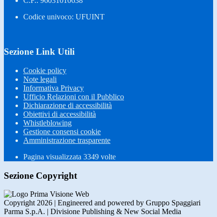
C.F.: 96031010638
Codice univoco: UFUINT
Sezione Link Utili
Cookie policy
Note legali
Informativa Privacy
Ufficio Relazioni con il Pubblico
Dichiarazione di accessibilità
Obiettivi di accessibilità
Whistleblowing
Gestione consensi cookie
Amministrazione trasparente
Pagina visualizzata
3349
volte
Sezione Copyright
Copyright 2026 | Engineered and powered by Gruppo Spaggiari
Parma S.p.A. | Divisione Publishing & New Social Media