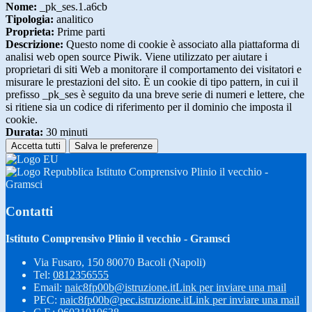
Nome:
_pk_ses.1.a6cb
Tipologia:
analitico
Proprieta:
Prime parti
Descrizione:
Questo nome di cookie è associato alla piattaforma di
analisi web open source Piwik. Viene utilizzato per aiutare i
proprietari di siti Web a monitorare il comportamento dei visitatori e
misurare le prestazioni del sito. È un cookie di tipo pattern, in cui il
prefisso _pk_ses è seguito da una breve serie di numeri e lettere, che
si ritiene sia un codice di riferimento per il dominio che imposta il
cookie.
Durata:
30 minuti
Accetta tutti
Salva le preferenze
Istituto Comprensivo Plinio il vecchio -
Gramsci
Contatti
Istituto Comprensivo Plinio il vecchio - Gramsci
Via Fusaro, 150 80070 Bacoli (Napoli)
Tel:
0812356555
Email:
naic8fp00b@istruzione.it
Link per inviare una mail
PEC:
naic8fp00b@pec.istruzione.it
Link per inviare una mail