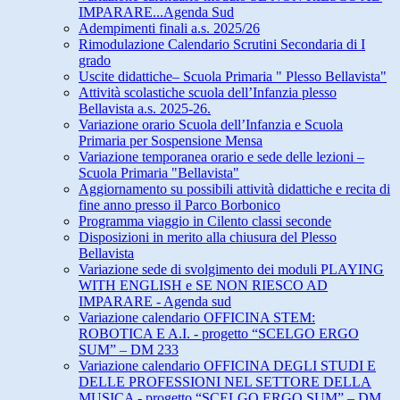
IMPARARE...Agenda Sud
Adempimenti finali a.s. 2025/26
Rimodulazione Calendario Scrutini Secondaria di I
grado
Uscite didattiche– Scuola Primaria " Plesso Bellavista"
Attività scolastiche scuola dell’Infanzia plesso
Bellavista a.s. 2025-26.
Variazione orario Scuola dell’Infanzia e Scuola
Primaria per Sospensione Mensa
Variazione temporanea orario e sede delle lezioni –
Scuola Primaria "Bellavista"
Aggiornamento su possibili attività didattiche e recita di
fine anno presso il Parco Borbonico
Programma viaggio in Cilento classi seconde
Disposizioni in merito alla chiusura del Plesso
Bellavista
Variazione sede di svolgimento dei moduli PLAYING
WITH ENGLISH e SE NON RIESCO AD
IMPARARE - Agenda sud
Variazione calendario OFFICINA STEM:
ROBOTICA E A.I. - progetto “SCELGO ERGO
SUM” – DM 233
Variazione calendario OFFICINA DEGLI STUDI E
DELLE PROFESSIONI NEL SETTORE DELLA
MUSICA - progetto “SCELGO ERGO SUM” – DM