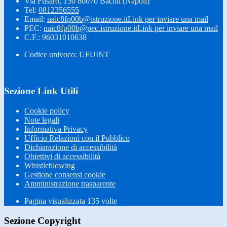
Via Fusaro, 150 80070 Bacoli (Napoli)
Tel:
0812356555
Email:
naic8fp00b@istruzione.it
Link per inviare una mail
PEC:
naic8fp00b@pec.istruzione.it
Link per inviare una mail
C.F.: 96031010638
Codice univoco: UFUINT
Sezione Link Utili
Cookie policy
Note legali
Informativa Privacy
Ufficio Relazioni con il Pubblico
Dichiarazione di accessibilità
Obiettivi di accessibilità
Whistleblowing
Gestione consensi cookie
Amministrazione trasparente
Pagina visualizzata
135
volte
Sezione Copyright