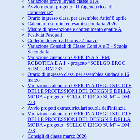
Variazione prove Invalsi classe III A
Avvio moduli progetto "Un'agenda ricca di
competenze"
Orario ingresso classi per assemblea Anief 8 aprile
Calendario scrutini ed esami secondaria 2026
Misure di prevenzione e contenimento epatite A
Festività Pasquali
Collegio docenti ad horas 27 marzo
Variazione Consigli di Classe Corsi A e B - Scuola
Secondaria
Variazione calendario OFFICINA STEM:
ROBOTICA E A.I. - progetto “SCELGO ERGO
SUM” – DM 233
Orario di ingresso classi per assemblea sindacale 16
marzo
Variazione calendario OFFICINA DEGLI STUDI E
DELLE PROFESSIONI DEL DESIGN E DELLA
MODA - progetto “SCELGO ERGO SUM” – DM
233
Avvio progetti extracurriculari scuola dell'infanzia
Variazione calendario OFFICINA DEGLI STUDI E
DELLE PROFESSIONI DEL DESIGN E DELLA
MODA - progetto “SCELGO ERGO SUM” – DM
233
Consigli di classe marzo 2026