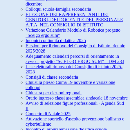
dicembre
Colloqui scuola-famiglia secondaria
ELEZIONE DEI RAPPRESENTANTI DEI
GENITORI, DEI DOCENTI E DEL PERSONALE
A.T.A. NEL CONSIGLIO Dl ISTITUTO
Variazione Calendario Modulo di Robotica progetto
"Scelgo ergo sum"
Incontri continuità didattica 2025
Elezioni per il rinnovo del Consiglio di Istituto triennio
2025/2028
Adeguamento calendari percorsi di orientamento in
avvio - progetto “SCELGO ERGO SUM” – DM 233
Liste elettorali rinnovo del Consiglio di Istituto 2025-
2028
Consigli di classe secondaria
Chiusura plesso Cuma 19 novembre e variazione
colloqui
Chiusura per elezioni regionali
Orario ingresso classi assemblea sindacale 18 novembre
Avviso di selezione figure professionali - Agenda Sud
II
Concerto di Natale 2025
Attivazione sportello d'ascolto prevenzione bullismo e
cyberbullismo
Incontro di programmazione didattica scuola