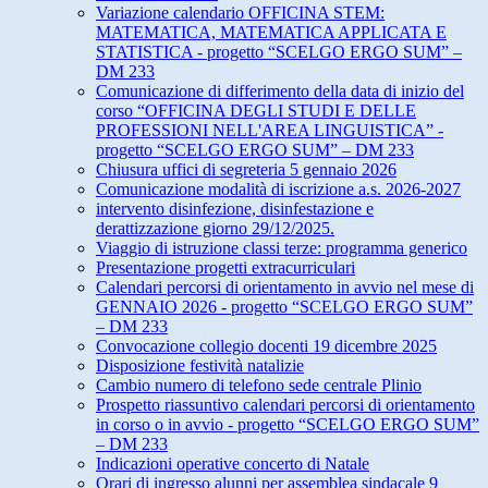
Variazione calendario OFFICINA STEM:
MATEMATICA, MATEMATICA APPLICATA E
STATISTICA - progetto “SCELGO ERGO SUM” –
DM 233
Comunicazione di differimento della data di inizio del
corso “OFFICINA DEGLI STUDI E DELLE
PROFESSIONI NELL'AREA LINGUISTICA” -
progetto “SCELGO ERGO SUM” – DM 233
Chiusura uffici di segreteria 5 gennaio 2026
Comunicazione modalità di iscrizione a.s. 2026-2027
intervento disinfezione, disinfestazione e
derattizzazione giorno 29/12/2025.
Viaggio di istruzione classi terze: programma generico
Presentazione progetti extracurriculari
Calendari percorsi di orientamento in avvio nel mese di
GENNAIO 2026 - progetto “SCELGO ERGO SUM”
– DM 233
Convocazione collegio docenti 19 dicembre 2025
Disposizione festività natalizie
Cambio numero di telefono sede centrale Plinio
Prospetto riassuntivo calendari percorsi di orientamento
in corso o in avvio - progetto “SCELGO ERGO SUM”
– DM 233
Indicazioni operative concerto di Natale
Orari di ingresso alunni per assemblea sindacale 9