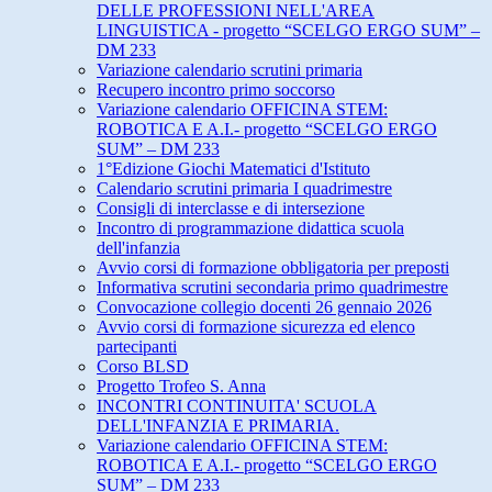
DELLE PROFESSIONI NELL'AREA
LINGUISTICA - progetto “SCELGO ERGO SUM” –
DM 233
Variazione calendario scrutini primaria
Recupero incontro primo soccorso
Variazione calendario OFFICINA STEM:
ROBOTICA E A.I.- progetto “SCELGO ERGO
SUM” – DM 233
1°Edizione Giochi Matematici d'Istituto
Calendario scrutini primaria I quadrimestre
Consigli di interclasse e di intersezione
Incontro di programmazione didattica scuola
dell'infanzia
Avvio corsi di formazione obbligatoria per preposti
Informativa scrutini secondaria primo quadrimestre
Convocazione collegio docenti 26 gennaio 2026
Avvio corsi di formazione sicurezza ed elenco
partecipanti
Corso BLSD
Progetto Trofeo S. Anna
INCONTRI CONTINUITA' SCUOLA
DELL'INFANZIA E PRIMARIA.
Variazione calendario OFFICINA STEM:
ROBOTICA E A.I.- progetto “SCELGO ERGO
SUM” – DM 233