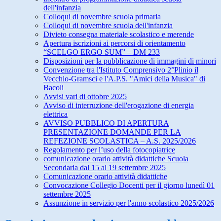
dell'infanzia
Colloqui di novembre scuola primaria
Colloqui di novembre scuola dell'infanzia
Divieto consegna materiale scolastico e merende
Apertura iscrizioni ai percorsi di orientamento
“SCELGO ERGO SUM” – DM 233
Disposizioni per la pubblicazione di immagini di minori
Convenzione tra l'Istituto Comprensivo 2°Plinio il
Vecchio-Gramsci e l'A.P.S. "Amici della Musica" di
Bacoli
Avvisi vari di ottobre 2025
Avviso di interruzione dell'erogazione di energia
elettrica
AVVISO PUBBLICO DI APERTURA
PRESENTAZIONE DOMANDE PER LA
REFEZIONE SCOLASTICA – A.S. 2025/2026
Regolamento per l’uso della fotocopiatrice
comunicazione orario attività didattiche Scuola
Secondaria dal 15 al 19 settembre 2025
Comunicazione orario attività didattiche
Convocazione Collegio Docenti per il giorno lunedì 01
settembre 2025
Assunzione in servizio per l'anno scolastico 2025/2026