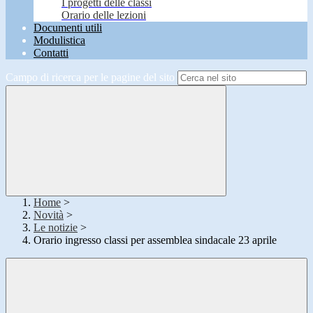
I progetti delle classi
Orario delle lezioni
Documenti utili
Modulistica
Contatti
Campo di ricerca per le pagine del sito
Home
>
Novità
>
Le notizie
>
Orario ingresso classi per assemblea sindacale 23 aprile