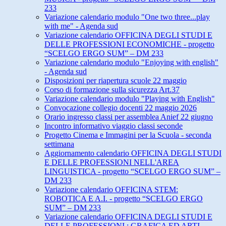
233
Variazione calendario modulo "One two three...play
with me" - Agenda sud
Variazione calendario OFFICINA DEGLI STUDI E
DELLE PROFESSIONI ECONOMICHE - progetto
“SCELGO ERGO SUM” – DM 233
Variazione calendario modulo "Enjoying with english"
- Agenda sud
Disposizioni per riapertura scuole 22 maggio
Corso di formazione sulla sicurezza Art.37
Variazione calendario modulo "Playing with English"
Convocazione collegio docenti 22 maggio 2026
Orario ingresso classi per assemblea Anief 22 giugno
Incontro informativo viaggio classi seconde
Progetto Cinema e Immagini per la Scuola - seconda
settimana
Aggiornamento calendario OFFICINA DEGLI STUDI
E DELLE PROFESSIONI NELL'AREA
LINGUISTICA - progetto “SCELGO ERGO SUM” –
DM 233
Variazione calendario OFFICINA STEM:
ROBOTICA E A.I. - progetto “SCELGO ERGO
SUM” – DM 233
Variazione calendario OFFICINA DEGLI STUDI E
DELLE PROFESSIONI : GRAFICA ED ARTI