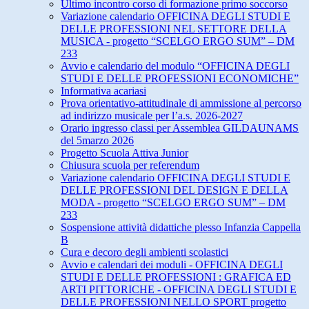
Ultimo incontro corso di formazione primo soccorso
Variazione calendario OFFICINA DEGLI STUDI E
DELLE PROFESSIONI NEL SETTORE DELLA
MUSICA - progetto “SCELGO ERGO SUM” – DM
233
Avvio e calendario del modulo “OFFICINA DEGLI
STUDI E DELLE PROFESSIONI ECONOMICHE”
Informativa acariasi
Prova orientativo-attitudinale di ammissione al percorso
ad indirizzo musicale per l’a.s. 2026-2027
Orario ingresso classi per Assemblea GILDAUNAMS
del 5marzo 2026
Progetto Scuola Attiva Junior
Chiusura scuola per referendum
Variazione calendario OFFICINA DEGLI STUDI E
DELLE PROFESSIONI DEL DESIGN E DELLA
MODA - progetto “SCELGO ERGO SUM” – DM
233
Sospensione attività didattiche plesso Infanzia Cappella
B
Cura e decoro degli ambienti scolastici
Avvio e calendari dei moduli - OFFICINA DEGLI
STUDI E DELLE PROFESSIONI : GRAFICA ED
ARTI PITTORICHE - OFFICINA DEGLI STUDI E
DELLE PROFESSIONI NELLO SPORT progetto