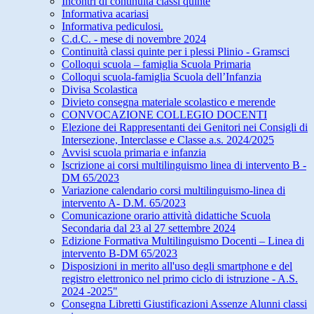
Incontri di continuità classi quinte
Informativa acariasi
Informativa pediculosi.
C.d.C. - mese di novembre 2024
Continuità classi quinte per i plessi Plinio - Gramsci
Colloqui scuola – famiglia Scuola Primaria
Colloqui scuola-famiglia Scuola dell’Infanzia
Divisa Scolastica
Divieto consegna materiale scolastico e merende
CONVOCAZIONE COLLEGIO DOCENTI
Elezione dei Rappresentanti dei Genitori nei Consigli di
Intersezione, Interclasse e Classe a.s. 2024/2025
Avvisi scuola primaria e infanzia
Iscrizione ai corsi multilinguismo linea di intervento B -
DM 65/2023
Variazione calendario corsi multilinguismo-linea di
intervento A- D.M. 65/2023
Comunicazione orario attività didattiche Scuola
Secondaria dal 23 al 27 settembre 2024
Edizione Formativa Multilinguismo Docenti – Linea di
intervento B-DM 65/2023
Disposizioni in merito all'uso degli smartphone e del
registro elettronico nel primo ciclo di istruzione - A.S.
2024 -2025"
Consegna Libretti Giustificazioni Assenze Alunni classi