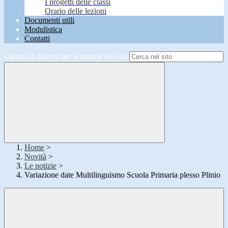
I progetti delle classi
Orario delle lezioni
Documenti utili
Modulistica
Contatti
Campo di ricerca per le pagine del sito
Home
>
Novità
>
Le notizie
>
Variazione date Multilinguismo Scuola Primaria plesso Plinio