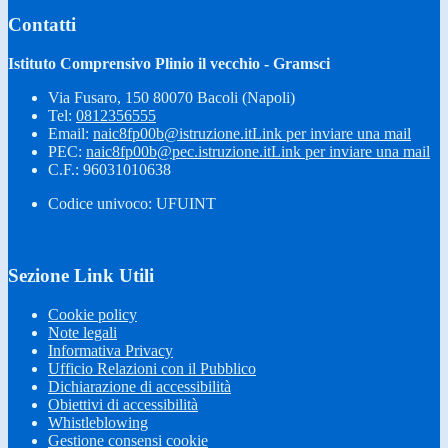
Contatti
Istituto Comprensivo Plinio il vecchio - Gramsci
Via Fusaro, 150 80070 Bacoli (Napoli)
Tel:
0812356555
Email:
naic8fp00b@istruzione.it
Link per inviare una mail
PEC:
naic8fp00b@pec.istruzione.it
Link per inviare una mail
C.F.: 96031010638
Codice univoco: UFUINT
Sezione Link Utili
Cookie policy
Note legali
Informativa Privacy
Ufficio Relazioni con il Pubblico
Dichiarazione di accessibilità
Obiettivi di accessibilità
Whistleblowing
Gestione consensi cookie