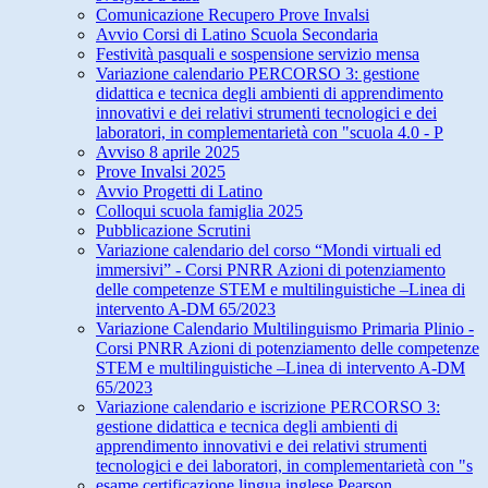
Comunicazione Recupero Prove Invalsi
Avvio Corsi di Latino Scuola Secondaria
Festività pasquali e sospensione servizio mensa
Variazione calendario PERCORSO 3: gestione
didattica e tecnica degli ambienti di apprendimento
innovativi e dei relativi strumenti tecnologici e dei
laboratori, in complementarietà con "scuola 4.0 - P
Avviso 8 aprile 2025
Prove Invalsi 2025
Avvio Progetti di Latino
Colloqui scuola famiglia 2025
Pubblicazione Scrutini
Variazione calendario del corso “Mondi virtuali ed
immersivi” - Corsi PNRR Azioni di potenziamento
delle competenze STEM e multilinguistiche –Linea di
intervento A-DM 65/2023
Variazione Calendario Multilinguismo Primaria Plinio -
Corsi PNRR Azioni di potenziamento delle competenze
STEM e multilinguistiche –Linea di intervento A-DM
65/2023
Variazione calendario e iscrizione PERCORSO 3:
gestione didattica e tecnica degli ambienti di
apprendimento innovativi e dei relativi strumenti
tecnologici e dei laboratori, in complementarietà con "s
esame certificazione lingua inglese Pearson