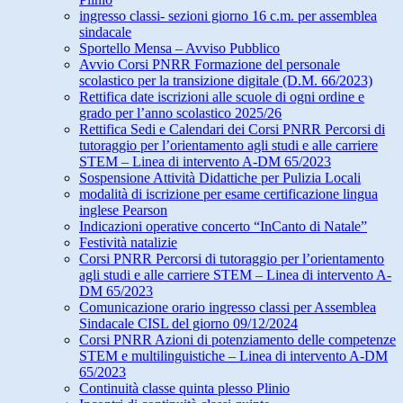
ingresso classi- sezioni giorno 16 c.m. per assemblea
sindacale
Sportello Mensa – Avviso Pubblico
Avvio Corsi PNRR Formazione del personale
scolastico per la transizione digitale (D.M. 66/2023)
Rettifica date iscrizioni alle scuole di ogni ordine e
grado per l’anno scolastico 2025/26
Rettifica Sedi e Calendari dei Corsi PNRR Percorsi di
tutoraggio per l’orientamento agli studi e alle carriere
STEM – Linea di intervento A-DM 65/2023
Sospensione Attività Didattiche per Pulizia Locali
modalità di iscrizione per esame certificazione lingua
inglese Pearson
Indicazioni operative concerto “InCanto di Natale”
Festività natalizie
Corsi PNRR Percorsi di tutoraggio per l’orientamento
agli studi e alle carriere STEM – Linea di intervento A-
DM 65/2023
Comunicazione orario ingresso classi per Assemblea
Sindacale CISL del giorno 09/12/2024
Corsi PNRR Azioni di potenziamento delle competenze
STEM e multilinguistiche – Linea di intervento A-DM
65/2023
Continuità classe quinta plesso Plinio