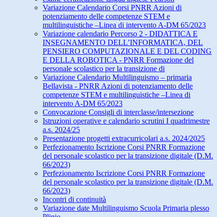
Variazione Calendario Corsi PNRR Azioni di
potenziamento delle competenze STEM e
multilinguistiche –Linea di intervento A-DM 65/2023
Variazione calendario Percorso 2 - DIDATTICA E
INSEGNAMENTO DELL’INFORMATICA, DEL
PENSIERO COMPUTAZIONALE E DEL CODING
E DELLA ROBOTICA - PNRR Formazione del
personale scolastico per la transizione di
Variazione Calendario Multilinguismo – primaria
Bellavista - PNRR Azioni di potenziamento delle
competenze STEM e multilinguistiche –Linea di
intervento A-DM 65/2023
Convocazione Consigli di interclasse/intersezione
Istruzioni operative e calendario scrutini I quadrimestre
a.s. 2024/25
Presentazione progetti extracurricolari a.s. 2024/2025
Perfezionamento Iscrizione Corsi PNRR Formazione
del personale scolastico per la transizione digitale (D.M.
66/2023)
Perfezionamento Iscrizione Corsi PNRR Formazione
del personale scolastico per la transizione digitale (D.M.
66/2023)
Incontri di continuità
Variazione date Multilinguismo Scuola Primaria plesso
Plinio