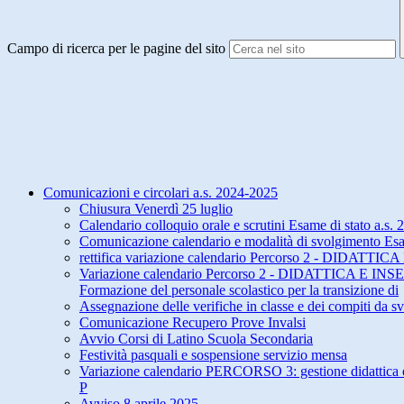
Campo di ricerca per le pagine del sito
Comunicazioni e circolari a.s. 2024-2025
Chiusura Venerdì 25 luglio
Calendario colloquio orale e scrutini Esame di stato a.s.
Comunicazione calendario e modalità di svolgimento Esami
rettifica variazione calendario Percorso 2
Variazione calendario Percorso 2 - DIDATT
Formazione del personale scolastico per la transizione di
Assegnazione delle verifiche in classe e dei compiti da s
Comunicazione Recupero Prove Invalsi
Avvio Corsi di Latino Scuola Secondaria
Festività pasquali e sospensione servizio mensa
Variazione calendario PERCORSO 3: gestione didattica e te
P
Avviso 8 aprile 2025