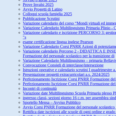
Prove Invalsi 2025
Avvio Progetti di Latino
Colloqui scuola famiglia 2025
Pubblicazione Scrutini
Variazione calendario del corso “Mondi virtuali ed imm
Variazione Calendario Multilinguismo Primaria Plinio 
Variazione calendario e iscrizione PERCORSO 3: gestione d
"s
esame certificazione lingua inglese Pearson
Variazione Calendario Corsi PNRR Azioni di potenziame
Variazione calendario Percorso 2 - DIDATT
Formazione del personale scolastico per la transizione di
Variazione Calendario Multilinguismo – primaria Bellav
Convocazione Consigli di interclasse/intersezione
Istruzioni operative e calendario scrutini I quadrimestre a
Presentazione progetti extracurricolari a.s. 2024/2025
Perfezionamento Iscrizione Corsi PNRR Formazione del pe
Perfezionamento Iscrizione Corsi PNRR Formazione del pe
Incontri di continuità
Variazione date Multilinguismo Scuola Primaria plesso Pl
ingresso classi- sezioni giorno 16 c.m. per assemblea sin
Sportello Mensa – Avviso Pubblico
Avvio Corsi PNRR Formazione del personale scolastico pe
Rettifica date iscrizioni alle scuole di ogni ordine e grad