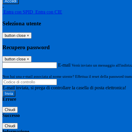
-
Entra con SPID
Entra con CIE
Seleziona utente
button close
×
Recupero password
button close
×
E-mail
Verrà inviato un messaggio all'indirizz
Non hai una e-mail associata al nome utente? Effettua il reset della password tram
E-mail inviata, si prega di controllare la casella di posta elettronica!
Errore
Chiudi
Successo
Chiudi
Informazione