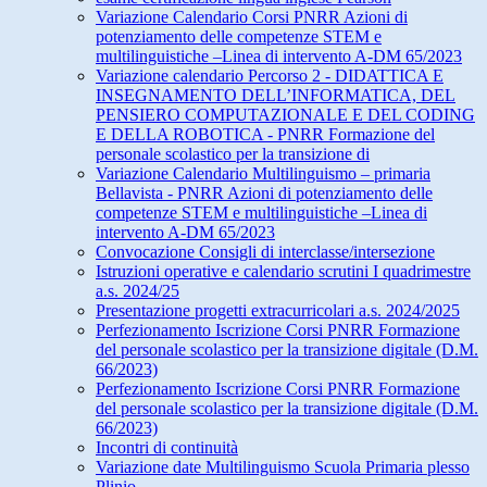
Variazione Calendario Corsi PNRR Azioni di
potenziamento delle competenze STEM e
multilinguistiche –Linea di intervento A-DM 65/2023
Variazione calendario Percorso 2 - DIDATTICA E
INSEGNAMENTO DELL’INFORMATICA, DEL
PENSIERO COMPUTAZIONALE E DEL CODING
E DELLA ROBOTICA - PNRR Formazione del
personale scolastico per la transizione di
Variazione Calendario Multilinguismo – primaria
Bellavista - PNRR Azioni di potenziamento delle
competenze STEM e multilinguistiche –Linea di
intervento A-DM 65/2023
Convocazione Consigli di interclasse/intersezione
Istruzioni operative e calendario scrutini I quadrimestre
a.s. 2024/25
Presentazione progetti extracurricolari a.s. 2024/2025
Perfezionamento Iscrizione Corsi PNRR Formazione
del personale scolastico per la transizione digitale (D.M.
66/2023)
Perfezionamento Iscrizione Corsi PNRR Formazione
del personale scolastico per la transizione digitale (D.M.
66/2023)
Incontri di continuità
Variazione date Multilinguismo Scuola Primaria plesso
Plinio