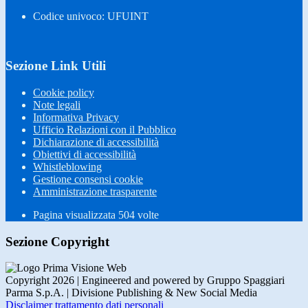
Codice univoco: UFUINT
Sezione Link Utili
Cookie policy
Note legali
Informativa Privacy
Ufficio Relazioni con il Pubblico
Dichiarazione di accessibilità
Obiettivi di accessibilità
Whistleblowing
Gestione consensi cookie
Amministrazione trasparente
Pagina visualizzata
504
volte
Sezione Copyright
Copyright 2026 | Engineered and powered by Gruppo Spaggiari
Parma S.p.A. | Divisione Publishing & New Social Media
Disclaimer trattamento dati personali