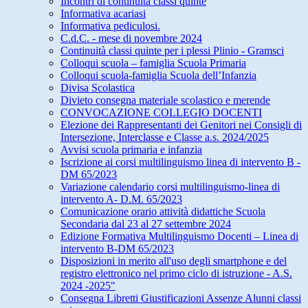
Incontri di continuità classi quinte
Informativa acariasi
Informativa pediculosi.
C.d.C. - mese di novembre 2024
Continuità classi quinte per i plessi Plinio - Gramsci
Colloqui scuola – famiglia Scuola Primaria
Colloqui scuola-famiglia Scuola dell’Infanzia
Divisa Scolastica
Divieto consegna materiale scolastico e merende
CONVOCAZIONE COLLEGIO DOCENTI
Elezione dei Rappresentanti dei Genitori nei Consigli di
Intersezione, Interclasse e Classe a.s. 2024/2025
Avvisi scuola primaria e infanzia
Iscrizione ai corsi multilinguismo linea di intervento B -
DM 65/2023
Variazione calendario corsi multilinguismo-linea di
intervento A- D.M. 65/2023
Comunicazione orario attività didattiche Scuola
Secondaria dal 23 al 27 settembre 2024
Edizione Formativa Multilinguismo Docenti – Linea di
intervento B-DM 65/2023
Disposizioni in merito all'uso degli smartphone e del
registro elettronico nel primo ciclo di istruzione - A.S.
2024 -2025"
Consegna Libretti Giustificazioni Assenze Alunni classi