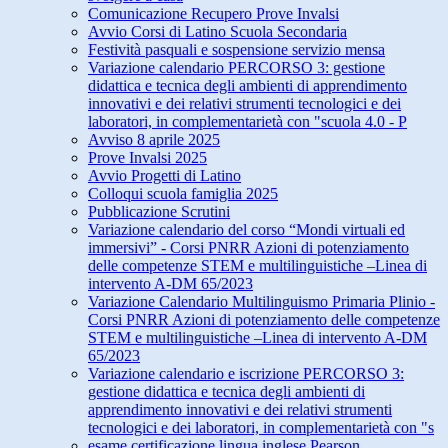
Comunicazione Recupero Prove Invalsi
Avvio Corsi di Latino Scuola Secondaria
Festività pasquali e sospensione servizio mensa
Variazione calendario PERCORSO 3: gestione
didattica e tecnica degli ambienti di apprendimento
innovativi e dei relativi strumenti tecnologici e dei
laboratori, in complementarietà con "scuola 4.0 - P
Avviso 8 aprile 2025
Prove Invalsi 2025
Avvio Progetti di Latino
Colloqui scuola famiglia 2025
Pubblicazione Scrutini
Variazione calendario del corso “Mondi virtuali ed
immersivi” - Corsi PNRR Azioni di potenziamento
delle competenze STEM e multilinguistiche –Linea di
intervento A-DM 65/2023
Variazione Calendario Multilinguismo Primaria Plinio -
Corsi PNRR Azioni di potenziamento delle competenze
STEM e multilinguistiche –Linea di intervento A-DM
65/2023
Variazione calendario e iscrizione PERCORSO 3:
gestione didattica e tecnica degli ambienti di
apprendimento innovativi e dei relativi strumenti
tecnologici e dei laboratori, in complementarietà con "s
esame certificazione lingua inglese Pearson