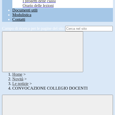
I progetti delle classi
Orario delle lezioni
Documenti utili
Modulistica
Contatti
Campo di ricerca per le pagine del sito
Home
>
Novità
>
Le notizie
>
CONVOCAZIONE COLLEGIO DOCENTI