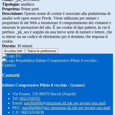
Tipologia:
analitico
Proprieta:
Prime parti
Descrizione:
Questo nome di cookie è associato alla piattaforma di
analisi web open source Piwik. Viene utilizzato per aiutare i
proprietari di siti Web a monitorare il comportamento dei visitatori e
misurare le prestazioni del sito. È un cookie di tipo pattern, in cui il
prefisso _pk_ses è seguito da una breve serie di numeri e lettere, che
si ritiene sia un codice di riferimento per il dominio che imposta il
cookie.
Durata:
30 minuti
Accetta tutti
Salva le preferenze
Istituto Comprensivo Plinio il vecchio -
Gramsci
Contatti
Istituto Comprensivo Plinio il vecchio - Gramsci
Via Fusaro, 150 80070 Bacoli (Napoli)
Tel:
0812356555
Email:
naic8fp00b@istruzione.it
Link per inviare una mail
PEC:
naic8fp00b@pec.istruzione.it
Link per inviare una mail
C.F.: 96031010638