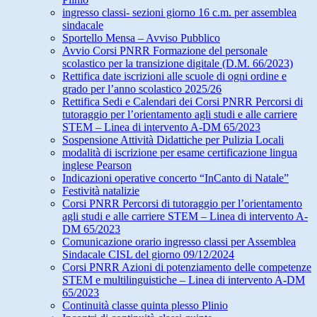
ingresso classi- sezioni giorno 16 c.m. per assemblea
sindacale
Sportello Mensa – Avviso Pubblico
Avvio Corsi PNRR Formazione del personale
scolastico per la transizione digitale (D.M. 66/2023)
Rettifica date iscrizioni alle scuole di ogni ordine e
grado per l’anno scolastico 2025/26
Rettifica Sedi e Calendari dei Corsi PNRR Percorsi di
tutoraggio per l’orientamento agli studi e alle carriere
STEM – Linea di intervento A-DM 65/2023
Sospensione Attività Didattiche per Pulizia Locali
modalità di iscrizione per esame certificazione lingua
inglese Pearson
Indicazioni operative concerto “InCanto di Natale”
Festività natalizie
Corsi PNRR Percorsi di tutoraggio per l’orientamento
agli studi e alle carriere STEM – Linea di intervento A-
DM 65/2023
Comunicazione orario ingresso classi per Assemblea
Sindacale CISL del giorno 09/12/2024
Corsi PNRR Azioni di potenziamento delle competenze
STEM e multilinguistiche – Linea di intervento A-DM
65/2023
Continuità classe quinta plesso Plinio