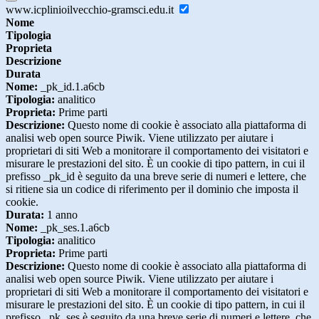
www.icplinioilvecchio-gramsci.edu.it
Nome
Tipologia
Proprieta
Descrizione
Durata
Nome:
_pk_id.1.a6cb
Tipologia:
analitico
Proprieta:
Prime parti
Descrizione:
Questo nome di cookie è associato alla piattaforma di
analisi web open source Piwik. Viene utilizzato per aiutare i
proprietari di siti Web a monitorare il comportamento dei visitatori e
misurare le prestazioni del sito. È un cookie di tipo pattern, in cui il
prefisso _pk_id è seguito da una breve serie di numeri e lettere, che
si ritiene sia un codice di riferimento per il dominio che imposta il
cookie.
Durata:
1 anno
Nome:
_pk_ses.1.a6cb
Tipologia:
analitico
Proprieta:
Prime parti
Descrizione:
Questo nome di cookie è associato alla piattaforma di
analisi web open source Piwik. Viene utilizzato per aiutare i
proprietari di siti Web a monitorare il comportamento dei visitatori e
misurare le prestazioni del sito. È un cookie di tipo pattern, in cui il
prefisso _pk_ses è seguito da una breve serie di numeri e lettere, che