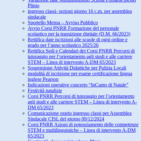
Plinio
ingresso classi- sezioni giorno 16 c.m. per assemblea
sindacale
Sportello Mensa – Avviso Pubblico
Avvio Corsi PNRR Formazione del personale
scolastico per la transizione digitale (D.M. 66/2023)
Rettifica date iscrizioni alle scuole di ogni ordine e
grado per l’anno scolastico 2025/26
Rettifica Sedi e Calendari dei Corsi PNRR Percorsi di
tutoraggio per l’orientamento agli studi e alle carriere
STEM – Linea di intervento A-DM 65/2023
Sospensione Attività Didattiche per Pulizia Locali
modalità di iscrizione per esame certificazione lingua
inglese Pearson
Indicazioni operative concerto “InCanto di Natale”
Festività natalizie
Corsi PNRR Percorsi di tutoraggio per l’orientamento
agli studi e alle carriere STEM – Linea di intervento A-
DM 65/2023
Comunicazione orario ingresso classi per Assemblea
Sindacale CISL del giorno 09/12/2024
Corsi PNRR Azioni di potenziamento delle competenze
STEM e multilinguistiche – Linea di intervento A-DM
65/2023