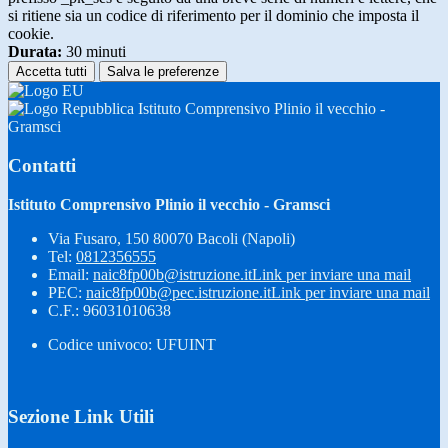
si ritiene sia un codice di riferimento per il dominio che imposta il
cookie.
Durata:
30 minuti
Accetta tutti
Salva le preferenze
Istituto Comprensivo Plinio il vecchio -
Gramsci
Contatti
Istituto Comprensivo Plinio il vecchio - Gramsci
Via Fusaro, 150 80070 Bacoli (Napoli)
Tel:
0812356555
Email:
naic8fp00b@istruzione.it
Link per inviare una mail
PEC:
naic8fp00b@pec.istruzione.it
Link per inviare una mail
C.F.: 96031010638
Codice univoco: UFUINT
Sezione Link Utili