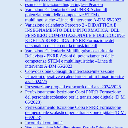
esame certificazione lingua inglese Pearson
Variazione Calendario Corsi PNRR Azioni di
potenziamento delle competenze STEM e
multilinguistiche –Linea di intervento A-DM 65/2023
Variazione calendario Percorso 2 - DIDATTICA E
INSEGNAMENTO DELL’INFORMATICA, DEL
PENSIERO COMPUTAZIONALE E DEL CODING
E DELLA ROBOTICA - PNRR Formazione del
personale scolastico per la transizione di
Variazione Calendario Multilinguismo – primaria
Bellavista - PNRR Azioni di potenziamento delle
competenze STEM e multilinguistiche –Linea di
intervento A-DM 65/2023
Convocazione Consigli di interclasse/intersezione
Istruzioni operative e calendario scrutini I quadrimestre
a.s. 2024/25
Presentazione progetti extracurricolari a.s. 2024/2025
Perfezionamento Iscrizione Corsi PNRR Formazione
del personale scolastico per la transizione digitale (D.M.
66/2023)
Perfezionamento Iscrizione Corsi PNRR Formazione
del personale scolastico per la transizione digitale (D.M.
66/2023)
Incontri di continuità
Variazione date Multilinguismo Scuola Primaria plesso