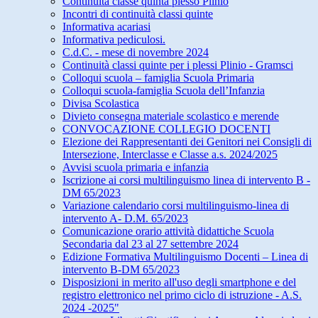
Continuità classe quinta plesso Plinio
Incontri di continuità classi quinte
Informativa acariasi
Informativa pediculosi.
C.d.C. - mese di novembre 2024
Continuità classi quinte per i plessi Plinio - Gramsci
Colloqui scuola – famiglia Scuola Primaria
Colloqui scuola-famiglia Scuola dell’Infanzia
Divisa Scolastica
Divieto consegna materiale scolastico e merende
CONVOCAZIONE COLLEGIO DOCENTI
Elezione dei Rappresentanti dei Genitori nei Consigli di
Intersezione, Interclasse e Classe a.s. 2024/2025
Avvisi scuola primaria e infanzia
Iscrizione ai corsi multilinguismo linea di intervento B -
DM 65/2023
Variazione calendario corsi multilinguismo-linea di
intervento A- D.M. 65/2023
Comunicazione orario attività didattiche Scuola
Secondaria dal 23 al 27 settembre 2024
Edizione Formativa Multilinguismo Docenti – Linea di
intervento B-DM 65/2023
Disposizioni in merito all'uso degli smartphone e del
registro elettronico nel primo ciclo di istruzione - A.S.
2024 -2025"