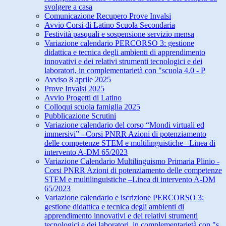
svolgere a casa
Comunicazione Recupero Prove Invalsi
Avvio Corsi di Latino Scuola Secondaria
Festività pasquali e sospensione servizio mensa
Variazione calendario PERCORSO 3: gestione
didattica e tecnica degli ambienti di apprendimento
innovativi e dei relativi strumenti tecnologici e dei
laboratori, in complementarietà con "scuola 4.0 - P
Avviso 8 aprile 2025
Prove Invalsi 2025
Avvio Progetti di Latino
Colloqui scuola famiglia 2025
Pubblicazione Scrutini
Variazione calendario del corso “Mondi virtuali ed
immersivi” - Corsi PNRR Azioni di potenziamento
delle competenze STEM e multilinguistiche –Linea di
intervento A-DM 65/2023
Variazione Calendario Multilinguismo Primaria Plinio -
Corsi PNRR Azioni di potenziamento delle competenze
STEM e multilinguistiche –Linea di intervento A-DM
65/2023
Variazione calendario e iscrizione PERCORSO 3:
gestione didattica e tecnica degli ambienti di
apprendimento innovativi e dei relativi strumenti
tecnologici e dei laboratori, in complementarietà con "s