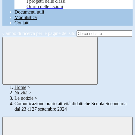
I progetti delle classi
Orario delle lezioni
Documenti utili
Modulistica
Contatti
Campo di ricerca per le pagine del sito
Home
>
Novità
>
Le notizie
>
Comunicazione orario attività didattiche Scuola Secondaria
dal 23 al 27 settembre 2024