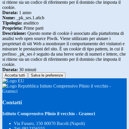
si ritiene sia un codice di riferimento per il dominio che imposta il
cookie.
Durata:
1 anno
Nome:
_pk_ses.1.a6cb
Tipologia:
analitico
Proprieta:
Prime parti
Descrizione:
Questo nome di cookie è associato alla piattaforma di
analisi web open source Piwik. Viene utilizzato per aiutare i
proprietari di siti Web a monitorare il comportamento dei visitatori e
misurare le prestazioni del sito. È un cookie di tipo pattern, in cui il
prefisso _pk_ses è seguito da una breve serie di numeri e lettere, che
si ritiene sia un codice di riferimento per il dominio che imposta il
cookie.
Durata:
30 minuti
Accetta tutti
Salva le preferenze
Istituto Comprensivo Plinio il vecchio -
Gramsci
Contatti
Istituto Comprensivo Plinio il vecchio - Gramsci
Via Fusaro, 150 80070 Bacoli (Napoli)
Tel:
0812356555