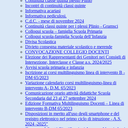
Continuità classe quinta plesso Plinio
Incontri di continuità classi quinte
Informativa acariasi
Informativa pediculosi.
C.d.C. - mese di novembre 2024
Continuità classi quinte per i plessi Plinio - Gramsci
Colloqui scuola – famiglia Scuola Primaria
Colloqui scuola-famiglia Scuola dell’Infanzia
Divisa Scolastica
Divieto consegna materiale scolastico e merende
CONVOCAZIONE COLLEGIO DOCENTI
Elezione dei Rappresentanti dei Genitori nei Consigli di
Intersezione, Interclasse e Classe a.s. 2024/2025
Avvisi scuola primaria e infanzia
Iscrizione ai corsi multilinguismo linea di intervento B -
DM 65/2023
Variazione calendario corsi multilinguismo-linea di
intervento A- D.M. 65/2023
Comunicazione orario attività didattiche Scuola
Secondaria dal 23 al 27 settembre 2024
Edizione Formativa Multilinguismo Docenti – Linea di
intervento B-DM 65/2023
Disposizioni in merito all'uso degli smartphone e del
registro elettronico nel primo ciclo di istruzione - A.S.
2024 -2025"