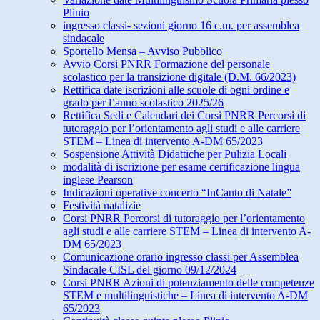
Plinio
ingresso classi- sezioni giorno 16 c.m. per assemblea
sindacale
Sportello Mensa – Avviso Pubblico
Avvio Corsi PNRR Formazione del personale
scolastico per la transizione digitale (D.M. 66/2023)
Rettifica date iscrizioni alle scuole di ogni ordine e
grado per l’anno scolastico 2025/26
Rettifica Sedi e Calendari dei Corsi PNRR Percorsi di
tutoraggio per l’orientamento agli studi e alle carriere
STEM – Linea di intervento A-DM 65/2023
Sospensione Attività Didattiche per Pulizia Locali
modalità di iscrizione per esame certificazione lingua
inglese Pearson
Indicazioni operative concerto “InCanto di Natale”
Festività natalizie
Corsi PNRR Percorsi di tutoraggio per l’orientamento
agli studi e alle carriere STEM – Linea di intervento A-
DM 65/2023
Comunicazione orario ingresso classi per Assemblea
Sindacale CISL del giorno 09/12/2024
Corsi PNRR Azioni di potenziamento delle competenze
STEM e multilinguistiche – Linea di intervento A-DM
65/2023