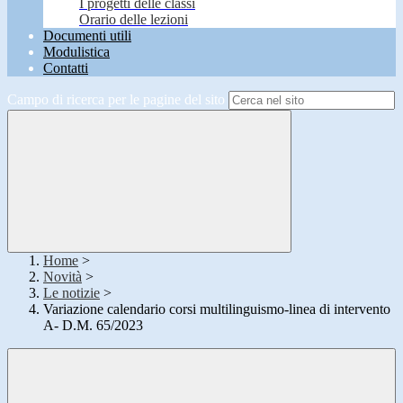
I progetti delle classi
Orario delle lezioni
Documenti utili
Modulistica
Contatti
Campo di ricerca per le pagine del sito
Home
>
Novità
>
Le notizie
>
Variazione calendario corsi multilinguismo-linea di intervento
A- D.M. 65/2023