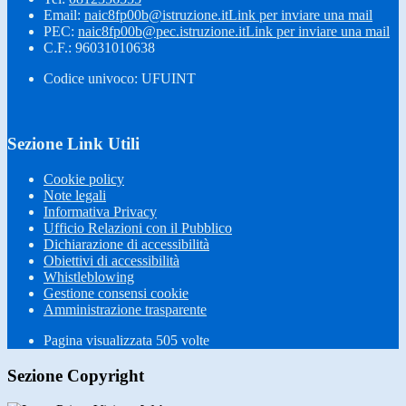
Email:
naic8fp00b@istruzione.it
Link per inviare una mail
PEC:
naic8fp00b@pec.istruzione.it
Link per inviare una mail
C.F.: 96031010638
Codice univoco: UFUINT
Sezione Link Utili
Cookie policy
Note legali
Informativa Privacy
Ufficio Relazioni con il Pubblico
Dichiarazione di accessibilità
Obiettivi di accessibilità
Whistleblowing
Gestione consensi cookie
Amministrazione trasparente
Pagina visualizzata
505
volte
Sezione Copyright