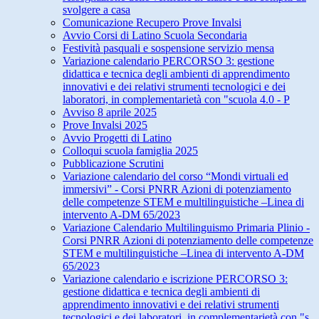
svolgere a casa
Comunicazione Recupero Prove Invalsi
Avvio Corsi di Latino Scuola Secondaria
Festività pasquali e sospensione servizio mensa
Variazione calendario PERCORSO 3: gestione
didattica e tecnica degli ambienti di apprendimento
innovativi e dei relativi strumenti tecnologici e dei
laboratori, in complementarietà con "scuola 4.0 - P
Avviso 8 aprile 2025
Prove Invalsi 2025
Avvio Progetti di Latino
Colloqui scuola famiglia 2025
Pubblicazione Scrutini
Variazione calendario del corso “Mondi virtuali ed
immersivi” - Corsi PNRR Azioni di potenziamento
delle competenze STEM e multilinguistiche –Linea di
intervento A-DM 65/2023
Variazione Calendario Multilinguismo Primaria Plinio -
Corsi PNRR Azioni di potenziamento delle competenze
STEM e multilinguistiche –Linea di intervento A-DM
65/2023
Variazione calendario e iscrizione PERCORSO 3:
gestione didattica e tecnica degli ambienti di
apprendimento innovativi e dei relativi strumenti
tecnologici e dei laboratori, in complementarietà con "s