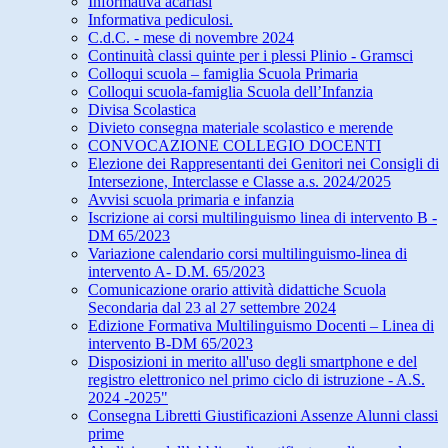
Informativa acariasi
Informativa pediculosi.
C.d.C. - mese di novembre 2024
Continuità classi quinte per i plessi Plinio - Gramsci
Colloqui scuola – famiglia Scuola Primaria
Colloqui scuola-famiglia Scuola dell’Infanzia
Divisa Scolastica
Divieto consegna materiale scolastico e merende
CONVOCAZIONE COLLEGIO DOCENTI
Elezione dei Rappresentanti dei Genitori nei Consigli di
Intersezione, Interclasse e Classe a.s. 2024/2025
Avvisi scuola primaria e infanzia
Iscrizione ai corsi multilinguismo linea di intervento B -
DM 65/2023
Variazione calendario corsi multilinguismo-linea di
intervento A- D.M. 65/2023
Comunicazione orario attività didattiche Scuola
Secondaria dal 23 al 27 settembre 2024
Edizione Formativa Multilinguismo Docenti – Linea di
intervento B-DM 65/2023
Disposizioni in merito all'uso degli smartphone e del
registro elettronico nel primo ciclo di istruzione - A.S.
2024 -2025"
Consegna Libretti Giustificazioni Assenze Alunni classi
prime