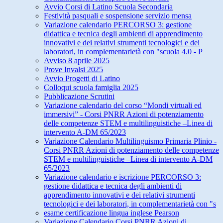
Avvio Corsi di Latino Scuola Secondaria
Festività pasquali e sospensione servizio mensa
Variazione calendario PERCORSO 3: gestione
didattica e tecnica degli ambienti di apprendimento
innovativi e dei relativi strumenti tecnologici e dei
laboratori, in complementarietà con "scuola 4.0 - P
Avviso 8 aprile 2025
Prove Invalsi 2025
Avvio Progetti di Latino
Colloqui scuola famiglia 2025
Pubblicazione Scrutini
Variazione calendario del corso “Mondi virtuali ed
immersivi” - Corsi PNRR Azioni di potenziamento
delle competenze STEM e multilinguistiche –Linea di
intervento A-DM 65/2023
Variazione Calendario Multilinguismo Primaria Plinio -
Corsi PNRR Azioni di potenziamento delle competenze
STEM e multilinguistiche –Linea di intervento A-DM
65/2023
Variazione calendario e iscrizione PERCORSO 3:
gestione didattica e tecnica degli ambienti di
apprendimento innovativi e dei relativi strumenti
tecnologici e dei laboratori, in complementarietà con "s
esame certificazione lingua inglese Pearson
Variazione Calendario Corsi PNRR Azioni di