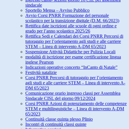
sindacale
Sportello Mensa – Avviso Pubblico
Avvio Corsi PNRR Formazione del personale
scolastico per la transizione digitale (D.M. 66/2023)
Rettifica date iscrizioni alle scuole di ogni ordine e
grado per l’anno scolastico 2025/26
Rettifica Sedi e Calendari dei Corsi PNRR Percorsi di
tutoraggio per l’orientamento agli studi e alle carriere
STEM – Linea di intervento A-DM 65/2023
Sospensione Attività Didattiche per Pulizia Locali
modalità di iscrizione per esame certificazione lingua
inglese Pearson
Indicazioni operative concerto “InCanto di Natale”
Festività natalizie
Corsi PNRR Percorsi di tutoraggio per l’orientamento
agli studi e alle carriere STEM – Linea di intervento A-
DM 65/2023
Comunicazione orario ingresso classi per Assemblea
Sindacale CISL del giorno 09/12/2024
Corsi PNRR Azioni di potenziamento delle competenze
STEM e multilinguistiche – Linea di intervento A-DM
65/2023
Continuità classe quinta plesso Plinio
Incontri di continuità classi quinte