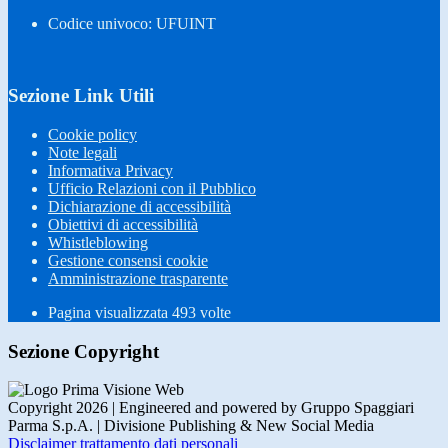
Codice univoco: UFUINT
Sezione Link Utili
Cookie policy
Note legali
Informativa Privacy
Ufficio Relazioni con il Pubblico
Dichiarazione di accessibilità
Obiettivi di accessibilità
Whistleblowing
Gestione consensi cookie
Amministrazione trasparente
Pagina visualizzata
493
volte
Sezione Copyright
Copyright 2026 | Engineered and powered by Gruppo Spaggiari
Parma S.p.A. | Divisione Publishing & New Social Media
Disclaimer trattamento dati personali