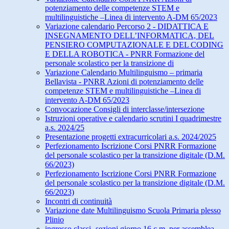
potenziamento delle competenze STEM e
multilinguistiche –Linea di intervento A-DM 65/2023
Variazione calendario Percorso 2 - DIDATTICA E
INSEGNAMENTO DELL’INFORMATICA, DEL
PENSIERO COMPUTAZIONALE E DEL CODING
E DELLA ROBOTICA - PNRR Formazione del
personale scolastico per la transizione di
Variazione Calendario Multilinguismo – primaria
Bellavista - PNRR Azioni di potenziamento delle
competenze STEM e multilinguistiche –Linea di
intervento A-DM 65/2023
Convocazione Consigli di interclasse/intersezione
Istruzioni operative e calendario scrutini I quadrimestre
a.s. 2024/25
Presentazione progetti extracurricolari a.s. 2024/2025
Perfezionamento Iscrizione Corsi PNRR Formazione
del personale scolastico per la transizione digitale (D.M.
66/2023)
Perfezionamento Iscrizione Corsi PNRR Formazione
del personale scolastico per la transizione digitale (D.M.
66/2023)
Incontri di continuità
Variazione date Multilinguismo Scuola Primaria plesso
Plinio
ingresso classi- sezioni giorno 16 c.m. per assemblea