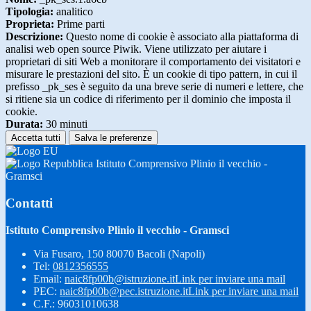
Tipologia:
analitico
Proprieta:
Prime parti
Descrizione:
Questo nome di cookie è associato alla piattaforma di
analisi web open source Piwik. Viene utilizzato per aiutare i
proprietari di siti Web a monitorare il comportamento dei visitatori e
misurare le prestazioni del sito. È un cookie di tipo pattern, in cui il
prefisso _pk_ses è seguito da una breve serie di numeri e lettere, che
si ritiene sia un codice di riferimento per il dominio che imposta il
cookie.
Durata:
30 minuti
Accetta tutti
Salva le preferenze
Istituto Comprensivo Plinio il vecchio -
Gramsci
Contatti
Istituto Comprensivo Plinio il vecchio - Gramsci
Via Fusaro, 150 80070 Bacoli (Napoli)
Tel:
0812356555
Email:
naic8fp00b@istruzione.it
Link per inviare una mail
PEC:
naic8fp00b@pec.istruzione.it
Link per inviare una mail
C.F.: 96031010638