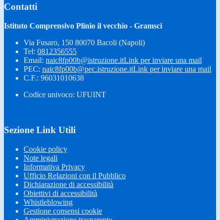
Contatti
Istituto Comprensivo Plinio il vecchio - Gramsci
Via Fusaro, 150 80070 Bacoli (Napoli)
Tel:
0812356555
Email:
naic8fp00b@istruzione.it
Link per inviare una mail
PEC:
naic8fp00b@pec.istruzione.it
Link per inviare una mail
C.F.: 96031010638
Codice univoco: UFUINT
Sezione Link Utili
Cookie policy
Note legali
Informativa Privacy
Ufficio Relazioni con il Pubblico
Dichiarazione di accessibilità
Obiettivi di accessibilità
Whistleblowing
Gestione consensi cookie
Amministrazione trasparente