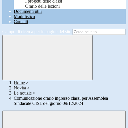
I progetti delle classi
Orario delle lezioni
Documenti utili
Modulistica
Contatti
Campo di ricerca per le pagine del sito
Home
>
Novità
>
Le notizie
>
Comunicazione orario ingresso classi per Assemblea
Sindacale CISL del giorno 09/12/2024