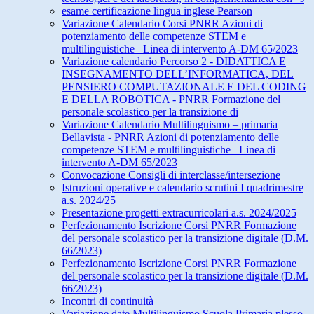
esame certificazione lingua inglese Pearson
Variazione Calendario Corsi PNRR Azioni di
potenziamento delle competenze STEM e
multilinguistiche –Linea di intervento A-DM 65/2023
Variazione calendario Percorso 2 - DIDATTICA E
INSEGNAMENTO DELL’INFORMATICA, DEL
PENSIERO COMPUTAZIONALE E DEL CODING
E DELLA ROBOTICA - PNRR Formazione del
personale scolastico per la transizione di
Variazione Calendario Multilinguismo – primaria
Bellavista - PNRR Azioni di potenziamento delle
competenze STEM e multilinguistiche –Linea di
intervento A-DM 65/2023
Convocazione Consigli di interclasse/intersezione
Istruzioni operative e calendario scrutini I quadrimestre
a.s. 2024/25
Presentazione progetti extracurricolari a.s. 2024/2025
Perfezionamento Iscrizione Corsi PNRR Formazione
del personale scolastico per la transizione digitale (D.M.
66/2023)
Perfezionamento Iscrizione Corsi PNRR Formazione
del personale scolastico per la transizione digitale (D.M.
66/2023)
Incontri di continuità
Variazione date Multilinguismo Scuola Primaria plesso