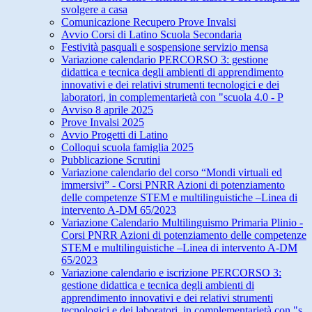
svolgere a casa
Comunicazione Recupero Prove Invalsi
Avvio Corsi di Latino Scuola Secondaria
Festività pasquali e sospensione servizio mensa
Variazione calendario PERCORSO 3: gestione
didattica e tecnica degli ambienti di apprendimento
innovativi e dei relativi strumenti tecnologici e dei
laboratori, in complementarietà con "scuola 4.0 - P
Avviso 8 aprile 2025
Prove Invalsi 2025
Avvio Progetti di Latino
Colloqui scuola famiglia 2025
Pubblicazione Scrutini
Variazione calendario del corso “Mondi virtuali ed
immersivi” - Corsi PNRR Azioni di potenziamento
delle competenze STEM e multilinguistiche –Linea di
intervento A-DM 65/2023
Variazione Calendario Multilinguismo Primaria Plinio -
Corsi PNRR Azioni di potenziamento delle competenze
STEM e multilinguistiche –Linea di intervento A-DM
65/2023
Variazione calendario e iscrizione PERCORSO 3:
gestione didattica e tecnica degli ambienti di
apprendimento innovativi e dei relativi strumenti
tecnologici e dei laboratori, in complementarietà con "s