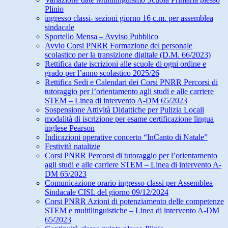
Plinio
ingresso classi- sezioni giorno 16 c.m. per assemblea
sindacale
Sportello Mensa – Avviso Pubblico
Avvio Corsi PNRR Formazione del personale
scolastico per la transizione digitale (D.M. 66/2023)
Rettifica date iscrizioni alle scuole di ogni ordine e
grado per l’anno scolastico 2025/26
Rettifica Sedi e Calendari dei Corsi PNRR Percorsi di
tutoraggio per l’orientamento agli studi e alle carriere
STEM – Linea di intervento A-DM 65/2023
Sospensione Attività Didattiche per Pulizia Locali
modalità di iscrizione per esame certificazione lingua
inglese Pearson
Indicazioni operative concerto “InCanto di Natale”
Festività natalizie
Corsi PNRR Percorsi di tutoraggio per l’orientamento
agli studi e alle carriere STEM – Linea di intervento A-
DM 65/2023
Comunicazione orario ingresso classi per Assemblea
Sindacale CISL del giorno 09/12/2024
Corsi PNRR Azioni di potenziamento delle competenze
STEM e multilinguistiche – Linea di intervento A-DM
65/2023