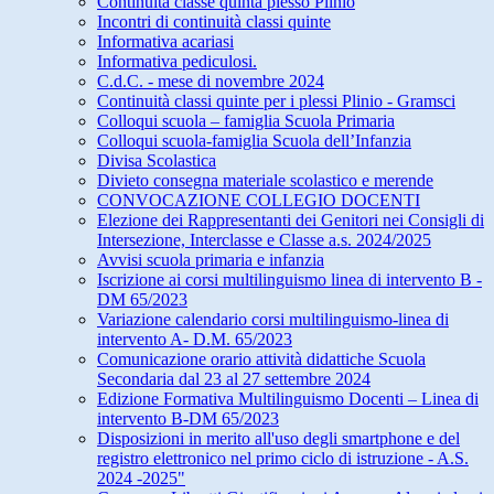
Continuità classe quinta plesso Plinio
Incontri di continuità classi quinte
Informativa acariasi
Informativa pediculosi.
C.d.C. - mese di novembre 2024
Continuità classi quinte per i plessi Plinio - Gramsci
Colloqui scuola – famiglia Scuola Primaria
Colloqui scuola-famiglia Scuola dell’Infanzia
Divisa Scolastica
Divieto consegna materiale scolastico e merende
CONVOCAZIONE COLLEGIO DOCENTI
Elezione dei Rappresentanti dei Genitori nei Consigli di
Intersezione, Interclasse e Classe a.s. 2024/2025
Avvisi scuola primaria e infanzia
Iscrizione ai corsi multilinguismo linea di intervento B -
DM 65/2023
Variazione calendario corsi multilinguismo-linea di
intervento A- D.M. 65/2023
Comunicazione orario attività didattiche Scuola
Secondaria dal 23 al 27 settembre 2024
Edizione Formativa Multilinguismo Docenti – Linea di
intervento B-DM 65/2023
Disposizioni in merito all'uso degli smartphone e del
registro elettronico nel primo ciclo di istruzione - A.S.
2024 -2025"