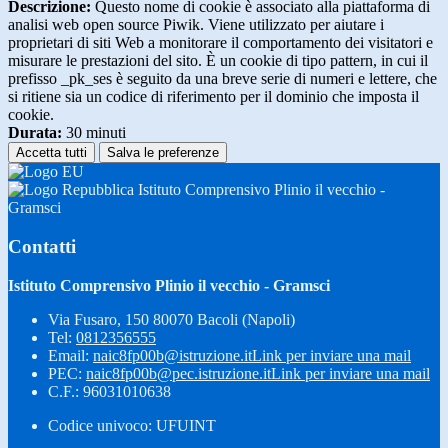
Descrizione:
Questo nome di cookie è associato alla piattaforma di
analisi web open source Piwik. Viene utilizzato per aiutare i
proprietari di siti Web a monitorare il comportamento dei visitatori e
misurare le prestazioni del sito. È un cookie di tipo pattern, in cui il
prefisso _pk_ses è seguito da una breve serie di numeri e lettere, che
si ritiene sia un codice di riferimento per il dominio che imposta il
cookie.
Durata:
30 minuti
Accetta tutti
Salva le preferenze
Istituto Comprensivo Plinio il vecchio -
Gramsci
Contatti
Istituto Comprensivo Plinio il vecchio - Gramsci
Via Fusaro, 150 80070 Bacoli (Napoli)
Tel:
0812356555
Email:
naic8fp00b@istruzione.it
Link per inviare una mail
PEC:
naic8fp00b@pec.istruzione.it
Link per inviare una mail
C.F.: 96031010638
Codice univoco: UFUINT