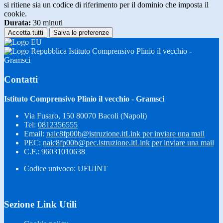
si ritiene sia un codice di riferimento per il dominio che imposta il
cookie.
Durata:
30 minuti
Accetta tutti
Salva le preferenze
Istituto Comprensivo Plinio il vecchio -
Gramsci
Contatti
Istituto Comprensivo Plinio il vecchio - Gramsci
Via Fusaro, 150 80070 Bacoli (Napoli)
Tel:
0812356555
Email:
naic8fp00b@istruzione.it
Link per inviare una mail
PEC:
naic8fp00b@pec.istruzione.it
Link per inviare una mail
C.F.: 96031010638
Codice univoco: UFUINT
Sezione Link Utili