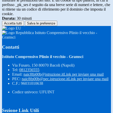
misurare le prestazioni del sito. È un cookie di tipo pattern, in cui il
prefisso _pk_ses è seguito da una breve serie di numeri e lettere, che
si ritiene sia un codice di riferimento per il dominio che imposta il
cookie.
Durata:
30 minuti
Accetta tutti
Salva le preferenze
Istituto Comprensivo Plinio il vecchio -
Gramsci
Contatti
Istituto Comprensivo Plinio il vecchio - Gramsci
Via Fusaro, 150 80070 Bacoli (Napoli)
Tel:
0812356555
Email:
naic8fp00b@istruzione.it
Link per inviare una mail
PEC:
naic8fp00b@pec.istruzione.it
Link per inviare una mail
C.F.: 96031010638
Codice univoco: UFUINT
Sezione Link Utili