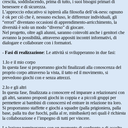
crescita, soddisfacendo, prima di tutto, i suoi bisogni primari di
benessere e di sicurezza.
L’approccio educativo si ispirerà alla filosofia dell’ok-ness: ognuno
è ok per ciò che è, nessuno escluso, le differenze individuali, gli
“errori” diventano occasioni di apprendimento-arricchimento, la
diversità è solo un modo “diverso” di giocare.
Nel progetto, oltre agli alunni, saranno coinvolti anche i genitori che
avranno la possibilità, attraverso appositi incontri informativi, di
dialogare e collaborare con i formatori.
-
Fasi di realizzazione
: Le attività si svilupperanno in due fasi:
1.Io e il mio corpo
In questa fase si proporranno giochi finalizzati alla conoscenza del
proprio corpo attraverso la vista, il tatto ed il movimento, si
prevedono giochi con e senza attrezzi.
2.Io e gli altri
In questa fase, finalizzata a conoscere ed imparare a relazionarsi con
gli altri, saranno proposti giochi in coppia e a piccoli gruppi per
permettere ai bambini di conoscersi ed entrare in relazione tra loro.
Si proporranno staffette e giochi a squadre (palla prigioniera, palla
base, palla tra due fuochi, palla al re, minibasket) nei quali è richiesta
la collaborazione e l’impegno di tutti per vincere.
Le lezione termineranno con un momento di confronto e di ascolto