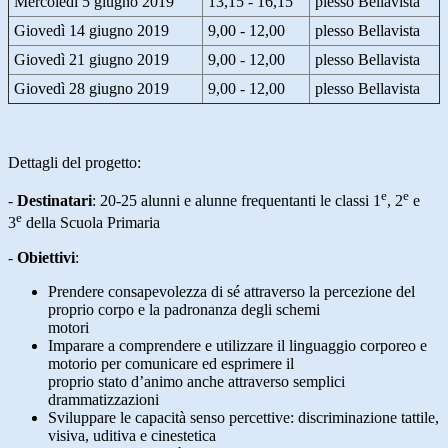
Mercoledì 5 giugno 2019
13,15 - 16,15
plesso Bellavista
Giovedì 14 giugno 2019
9,00 - 12,00
plesso Bellavista
Giovedì 21 giugno 2019
9,00 - 12,00
plesso Bellavista
Giovedì 28 giugno 2019
9,00 - 12,00
plesso Bellavista
Dettagli del progetto:
e
e
-
Destinatari
:
20-25 alunni e alunne frequentanti le classi 1
, 2
e
e
3
della Scuola Primaria
-
Obiettivi
:
Prendere consapevolezza di sé attraverso la percezione del
proprio corpo e la padronanza degli schemi
motori
Imparare a comprendere e utilizzare il linguaggio corporeo e
motorio per comunicare ed esprimere il
proprio stato d’animo anche attraverso semplici
drammatizzazioni
Sviluppare le capacità senso percettive: discriminazione tattile,
visiva, uditiva e cinestetica