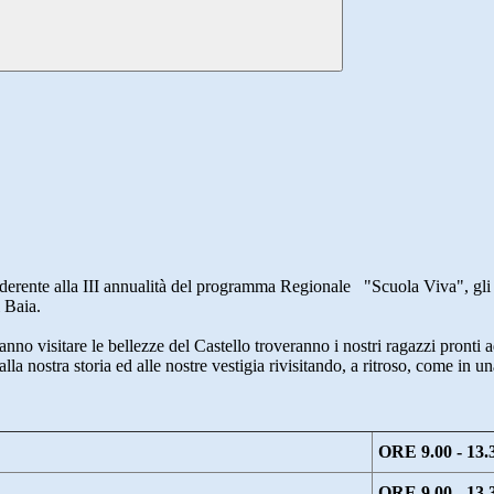
derente alla III annualità del programma Regionale "Scuola Viva", gli a
i Baia.
nno visitare le bellezze del Castello troveranno i nostri ragazzi pronti 
lla nostra storia ed alle nostre vestigia rivisitando, a ritroso, come in u
ORE 9.00 - 13.
ORE 9.00 - 13.