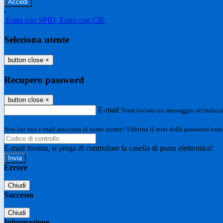
-
Entra con SPID
Entra con CIE
Seleziona utente
button close
×
Recupero password
button close
×
E-mail
Verrà inviato un messaggio all'indirizz
Non hai una e-mail associata al nome utente? Effettua il reset della password tram
E-mail inviata, si prega di controllare la casella di posta elettronica!
Errore
Chiudi
Successo
Chiudi
Informazione