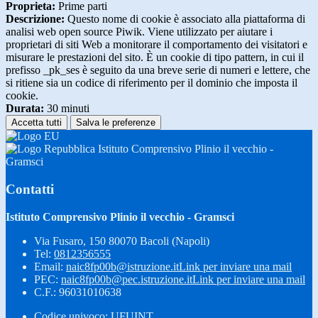
Proprieta:
Prime parti
Descrizione:
Questo nome di cookie è associato alla piattaforma di
analisi web open source Piwik. Viene utilizzato per aiutare i
proprietari di siti Web a monitorare il comportamento dei visitatori e
misurare le prestazioni del sito. È un cookie di tipo pattern, in cui il
prefisso _pk_ses è seguito da una breve serie di numeri e lettere, che
si ritiene sia un codice di riferimento per il dominio che imposta il
cookie.
Durata:
30 minuti
Accetta tutti
Salva le preferenze
Istituto Comprensivo Plinio il vecchio -
Gramsci
Contatti
Istituto Comprensivo Plinio il vecchio - Gramsci
Via Fusaro, 150 80070 Bacoli (Napoli)
Tel:
0812356555
Email:
naic8fp00b@istruzione.it
Link per inviare una mail
PEC:
naic8fp00b@pec.istruzione.it
Link per inviare una mail
C.F.: 96031010638
Codice univoco: UFUINT