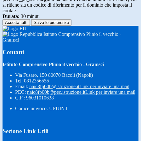
si ritiene sia un codice di riferimento per il dominio che imposta il
cookie.
Durata:
30 minuti
Accetta tutti
Salva le preferenze
Istituto Comprensivo Plinio il vecchio -
Gramsci
Contatti
Istituto Comprensivo Plinio il vecchio - Gramsci
Via Fusaro, 150 80070 Bacoli (Napoli)
Tel:
0812356555
Email:
naic8fp00b@istruzione.it
Link per inviare una mail
PEC:
naic8fp00b@pec.istruzione.it
Link per inviare una mail
C.F.: 96031010638
Codice univoco: UFUINT
Sezione Link Utili