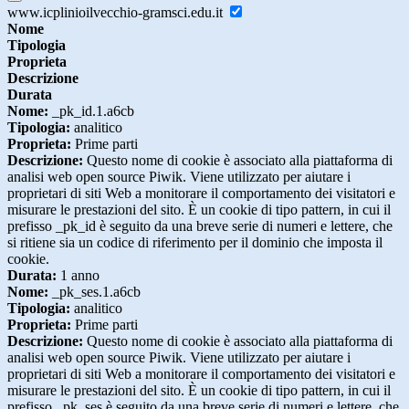
www.icplinioilvecchio-gramsci.edu.it
Nome
Tipologia
Proprieta
Descrizione
Durata
Nome:
_pk_id.1.a6cb
Tipologia:
analitico
Proprieta:
Prime parti
Descrizione:
Questo nome di cookie è associato alla piattaforma di
analisi web open source Piwik. Viene utilizzato per aiutare i
proprietari di siti Web a monitorare il comportamento dei visitatori e
misurare le prestazioni del sito. È un cookie di tipo pattern, in cui il
prefisso _pk_id è seguito da una breve serie di numeri e lettere, che
si ritiene sia un codice di riferimento per il dominio che imposta il
cookie.
Durata:
1 anno
Nome:
_pk_ses.1.a6cb
Tipologia:
analitico
Proprieta:
Prime parti
Descrizione:
Questo nome di cookie è associato alla piattaforma di
analisi web open source Piwik. Viene utilizzato per aiutare i
proprietari di siti Web a monitorare il comportamento dei visitatori e
misurare le prestazioni del sito. È un cookie di tipo pattern, in cui il
prefisso _pk_ses è seguito da una breve serie di numeri e lettere, che