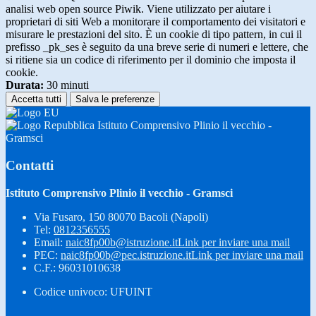
analisi web open source Piwik. Viene utilizzato per aiutare i
proprietari di siti Web a monitorare il comportamento dei visitatori e
misurare le prestazioni del sito. È un cookie di tipo pattern, in cui il
prefisso _pk_ses è seguito da una breve serie di numeri e lettere, che
si ritiene sia un codice di riferimento per il dominio che imposta il
cookie.
Durata:
30 minuti
Accetta tutti
Salva le preferenze
Istituto Comprensivo Plinio il vecchio -
Gramsci
Contatti
Istituto Comprensivo Plinio il vecchio - Gramsci
Via Fusaro, 150 80070 Bacoli (Napoli)
Tel:
0812356555
Email:
naic8fp00b@istruzione.it
Link per inviare una mail
PEC:
naic8fp00b@pec.istruzione.it
Link per inviare una mail
C.F.: 96031010638
Codice univoco: UFUINT