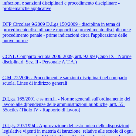
infrazioni e sanzioni disciplinari e procedimento disciplinare -
problematiche applicative
DFP
Circolare 9/2009
D.Lgs
150/2009 - disciplina in tema di
procedimento disciplinare e rapporti tra procedimento disciplinare e
procedimento penale - prime indicazioni circa l'applicazione delle
nuove norme
CCNL
Comparto Scuola 2006-2009, artt. 92-99 (Capo IX - Norme
disciplinari, Sez. II - Personale A.T.A.)
C.M.
72/2006 - Procedimenti e sanzioni disciplinari nel comparto
scuola. Linee di indirizzo generali
D.Lgs.
165/2001 e ss.mm.ii. - Norme generali sull'ordinamento del
lavoro alle dipendenze delle amministrazioni pubbliche, artt. 55-
55octies (Titolo IV - Rapporto di lavoro)
D.Lgs.
297/1994 - Approvazione del testo unico delle disposizioni
legislative vigenti in materia di istruzione, relative alle scuole di ogni