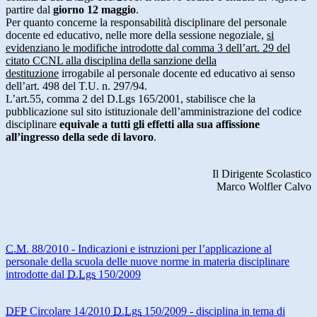
partire dal
giorno 12 maggio
.
Per quanto concerne la responsabilità disciplinare del personale
docente ed educativo, nelle more della sessione negoziale,
si
evidenziano le modifiche introdotte dal comma 3 dell’art. 29 del
citato CCNL alla disciplina della sanzione della
destituzione
irrogabile al personale docente ed educativo ai senso
dell’art. 498 del T.U. n. 297/94.
L’art.55, comma 2 del D.Lgs 165/2001, stabilisce che la
pubblicazione sul sito istituzionale dell’amministrazione del codice
disciplinare
equivale a tutti gli effetti alla sua affissione
all’ingresso della sede di lavoro
.
Il Dirigente Scolastico
Marco Wolfler Calvo
C.M.
88/2010 - Indicazioni e istruzioni per l’applicazione al
personale della scuola delle nuove norme in materia disciplinare
introdotte dal
D.Lgs
150/2009
DFP
Circolare 14/2010
D.Lgs
150/2009 - disciplina in tema di