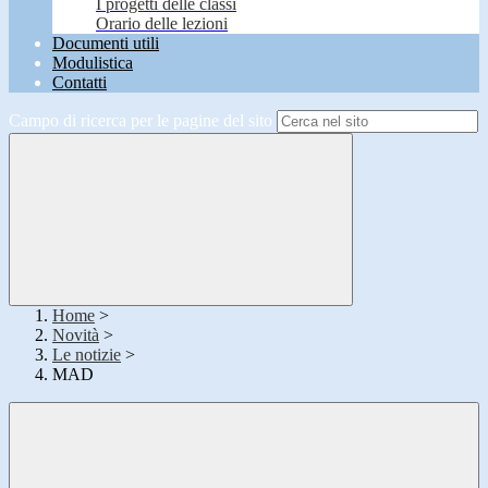
I progetti delle classi
Orario delle lezioni
Documenti utili
Modulistica
Contatti
Campo di ricerca per le pagine del sito
Home
>
Novità
>
Le notizie
>
MAD