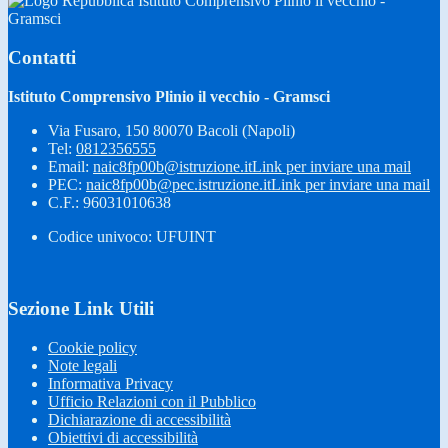
Istituto Comprensivo Plinio il vecchio -
Gramsci
Contatti
Istituto Comprensivo Plinio il vecchio - Gramsci
Via Fusaro, 150 80070 Bacoli (Napoli)
Tel:
0812356555
Email:
naic8fp00b@istruzione.it
Link per inviare una mail
PEC:
naic8fp00b@pec.istruzione.it
Link per inviare una mail
C.F.: 96031010638
Codice univoco: UFUINT
Sezione Link Utili
Cookie policy
Note legali
Informativa Privacy
Ufficio Relazioni con il Pubblico
Dichiarazione di accessibilità
Obiettivi di accessibilità