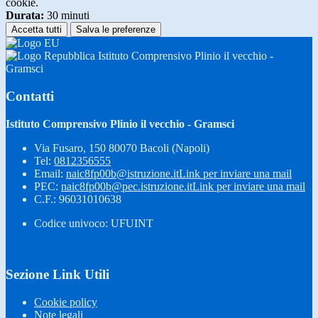
cookie.
Durata:
30 minuti
Accetta tutti
Salva le preferenze
Istituto Comprensivo Plinio il vecchio -
Gramsci
Contatti
Istituto Comprensivo Plinio il vecchio - Gramsci
Via Fusaro, 150 80070 Bacoli (Napoli)
Tel:
0812356555
Email:
naic8fp00b@istruzione.it
Link per inviare una mail
PEC:
naic8fp00b@pec.istruzione.it
Link per inviare una mail
C.F.: 96031010638
Codice univoco: UFUINT
Sezione Link Utili
Cookie policy
Note legali