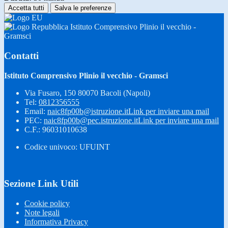
Accetta tutti
Salva le preferenze
Istituto Comprensivo Plinio il vecchio -
Gramsci
Contatti
Istituto Comprensivo Plinio il vecchio - Gramsci
Via Fusaro, 150 80070 Bacoli (Napoli)
Tel:
0812356555
Email:
naic8fp00b@istruzione.it
Link per inviare una mail
PEC:
naic8fp00b@pec.istruzione.it
Link per inviare una mail
C.F.: 96031010638
Codice univoco: UFUINT
Sezione Link Utili
Cookie policy
Note legali
Informativa Privacy