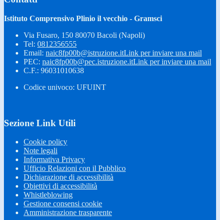
Istituto Comprensivo Plinio il vecchio - Gramsci
Via Fusaro, 150 80070 Bacoli (Napoli)
Tel:
0812356555
Email:
naic8fp00b@istruzione.it
Link per inviare una mail
PEC:
naic8fp00b@pec.istruzione.it
Link per inviare una mail
C.F.: 96031010638
Codice univoco: UFUINT
Sezione Link Utili
Cookie policy
Note legali
Informativa Privacy
Ufficio Relazioni con il Pubblico
Dichiarazione di accessibilità
Obiettivi di accessibilità
Whistleblowing
Gestione consensi cookie
Amministrazione trasparente