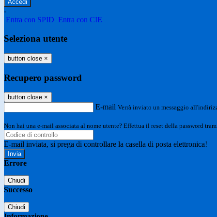
-
Entra con SPID
Entra con CIE
Seleziona utente
button close
×
Recupero password
button close
×
E-mail
Verrà inviato un messaggio all'indirizz
Non hai una e-mail associata al nome utente? Effettua il reset della password tram
E-mail inviata, si prega di controllare la casella di posta elettronica!
Errore
Chiudi
Successo
Chiudi
Informazione