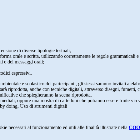
ensione di diverse tipologie testuali;
rma orale e scritta, utilizzando correttamente le regole grammaticali e s
tti e dei messaggi orali;
odici espressivi.
 ambientale e scolastico dei partecipanti, gli stessi saranno invitati a ela
sarà riprodotta, anche con tecniche digitali, attraverso disegni, fumetti, 
gnificative che spiegheranno la scena riprodotta.
ltimediali, oppure una mostra di cartelloni che potranno essere fruite vi
by doing, Uso di strumenti digitali
kie necessari al funzionamento ed utili alle finalità illustrate nella
COO