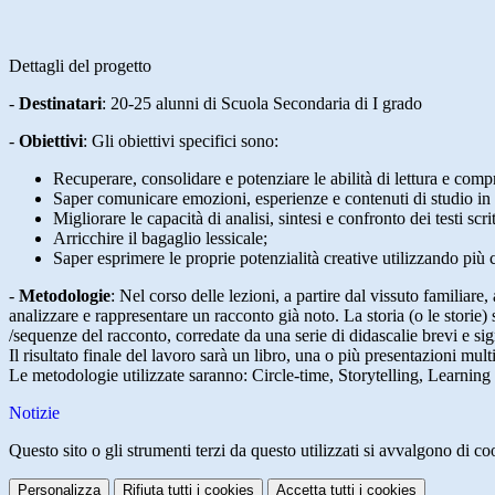
Dettagli del progetto
-
Destinatari
:
20-25 alunni di Scuola Secondaria di I grado
-
Obiettivi
: Gli obiettivi specifici sono:
Recuperare, consolidare e potenziare le abilità di lettura e compr
Saper comunicare emozioni, esperienze e contenuti di studio in fo
Migliorare le capacità di analisi, sintesi e confronto dei testi scri
Arricchire il bagaglio lessicale;
Saper esprimere le proprie potenzialità creative utilizzando più c
-
Metodologie
:
Nel corso delle lezioni, a partire dal vissuto familiare,
analizzare e rappresentare un racconto già noto. La storia (o le storie) 
/sequenze del racconto, corredate da una serie di didascalie brevi e si
Il risultato finale del lavoro sarà un libro, una o più presentazioni mu
Le metodologie utilizzate saranno: Circle-time, Storytelling, Learning 
Notizie
Questo sito o gli strumenti terzi da questo utilizzati si avvalgono di coo
Personalizza
Rifiuta tutti
i cookies
Accetta tutti
i cookies