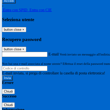
-
Entra con SPID
Entra con CIE
Seleziona utente
button close
×
Recupero password
button close
×
E-mail
Verrà inviato un messaggio all'indirizz
Non hai una e-mail associata al nome utente? Effettua il reset della password tram
E-mail inviata, si prega di controllare la casella di posta elettronica!
Errore
Chiudi
Successo
Chiudi
Informazione