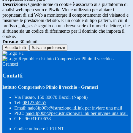
Descrizione:
Questo nome di cookie è associato alla piattaforma di
analisi web open source Piwik. Viene utilizzato per aiutare i
proprietari di siti Web a monitorare il comportamento dei visitatori e
misurare le prestazioni del sito. È un cookie di tipo pattern, in cui il
prefisso _pk_ses è seguito da una breve serie di numeri e lettere, che
si ritiene sia un codice di riferimento per il dominio che imposta il
cookie.
Durata:
30 minuti
Accetta tutti
Salva le preferenze
Istituto Comprensivo Plinio il vecchio -
Gramsci
Contatti
Istituto Comprensivo Plinio il vecchio - Gramsci
Via Fusaro, 150 80070 Bacoli (Napoli)
Tel:
0812356555
Email:
naic8fp00b@istruzione.it
Link per inviare una mail
PEC:
naic8fp00b@pec.istruzione.it
Link per inviare una mail
C.F.: 96031010638
Codice univoco: UFUINT