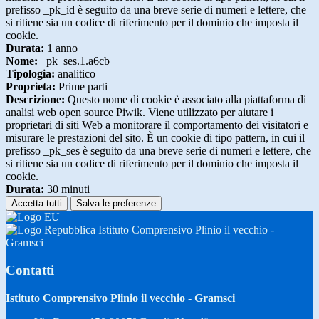
prefisso _pk_id è seguito da una breve serie di numeri e lettere, che
si ritiene sia un codice di riferimento per il dominio che imposta il
cookie.
Durata:
1 anno
Nome:
_pk_ses.1.a6cb
Tipologia:
analitico
Proprieta:
Prime parti
Descrizione:
Questo nome di cookie è associato alla piattaforma di
analisi web open source Piwik. Viene utilizzato per aiutare i
proprietari di siti Web a monitorare il comportamento dei visitatori e
misurare le prestazioni del sito. È un cookie di tipo pattern, in cui il
prefisso _pk_ses è seguito da una breve serie di numeri e lettere, che
si ritiene sia un codice di riferimento per il dominio che imposta il
cookie.
Durata:
30 minuti
Accetta tutti
Salva le preferenze
Istituto Comprensivo Plinio il vecchio -
Gramsci
Contatti
Istituto Comprensivo Plinio il vecchio - Gramsci