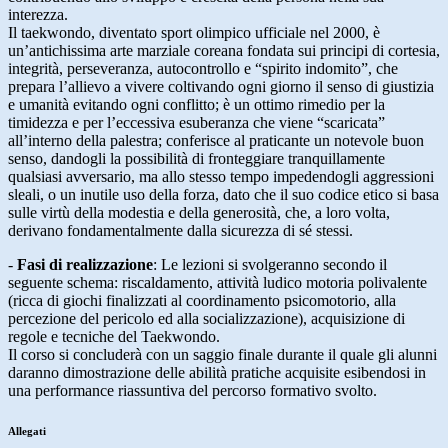
interezza.
Il taekwondo, diventato sport olimpico ufficiale nel 2000, è
un’antichissima arte marziale coreana fondata sui principi di cortesia,
integrità, perseveranza, autocontrollo e “spirito indomito”, che
prepara l’allievo a vivere coltivando ogni giorno il senso di giustizia
e umanità evitando ogni conflitto; è un ottimo rimedio per la
timidezza e per l’eccessiva esuberanza che viene “scaricata”
all’interno della palestra; conferisce al praticante un notevole buon
senso, dandogli la possibilità di fronteggiare tranquillamente
qualsiasi avversario, ma allo stesso tempo impedendogli aggressioni
sleali, o un inutile uso della forza, dato che il suo codice etico si basa
sulle virtù della modestia e della generosità, che, a loro volta,
derivano fondamentalmente dalla sicurezza di sé stessi.
-
Fasi di realizzazione
:
Le lezioni si svolgeranno secondo il
seguente schema: riscaldamento, attività ludico motoria polivalente
(ricca di giochi finalizzati al coordinamento psicomotorio, alla
percezione del pericolo ed alla socializzazione), acquisizione di
regole e tecniche del Taekwondo.
Il corso si concluderà con un saggio finale durante il quale gli alunni
daranno dimostrazione delle abilità pratiche acquisite esibendosi in
una performance riassuntiva del percorso formativo svolto.
Allegati