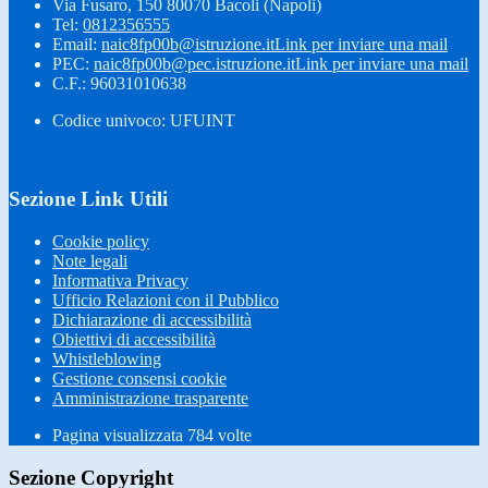
Via Fusaro, 150 80070 Bacoli (Napoli)
Tel:
0812356555
Email:
naic8fp00b@istruzione.it
Link per inviare una mail
PEC:
naic8fp00b@pec.istruzione.it
Link per inviare una mail
C.F.: 96031010638
Codice univoco: UFUINT
Sezione Link Utili
Cookie policy
Note legali
Informativa Privacy
Ufficio Relazioni con il Pubblico
Dichiarazione di accessibilità
Obiettivi di accessibilità
Whistleblowing
Gestione consensi cookie
Amministrazione trasparente
Pagina visualizzata
784
volte
Sezione Copyright