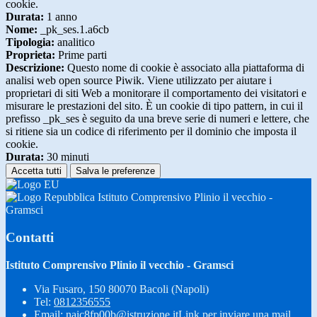
cookie.
Durata:
1 anno
Nome:
_pk_ses.1.a6cb
Tipologia:
analitico
Proprieta:
Prime parti
Descrizione:
Questo nome di cookie è associato alla piattaforma di
analisi web open source Piwik. Viene utilizzato per aiutare i
proprietari di siti Web a monitorare il comportamento dei visitatori e
misurare le prestazioni del sito. È un cookie di tipo pattern, in cui il
prefisso _pk_ses è seguito da una breve serie di numeri e lettere, che
si ritiene sia un codice di riferimento per il dominio che imposta il
cookie.
Durata:
30 minuti
Accetta tutti
Salva le preferenze
Istituto Comprensivo Plinio il vecchio -
Gramsci
Contatti
Istituto Comprensivo Plinio il vecchio - Gramsci
Via Fusaro, 150 80070 Bacoli (Napoli)
Tel:
0812356555
Email:
naic8fp00b@istruzione.it
Link per inviare una mail